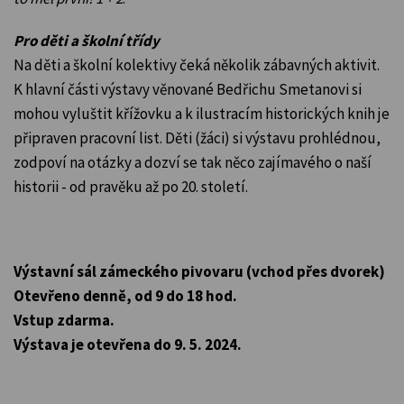
Pro děti a školní třídy
Na děti a školní kolektivy čeká několik zábavných aktivit.
K hlavní části výstavy věnované Bedřichu Smetanovi si
mohou vyluštit křížovku a k ilustracím historických knih je
připraven pracovní list. Děti (žáci) si výstavu prohlédnou,
zodpoví na otázky a dozví se tak něco zajímavého o naší
historii - od pravěku až po 20. století.
Výstavní sál zámeckého pivovaru (vchod přes dvorek)
Otevřeno denně, od 9 do 18 hod.
Vstup zdarma.
Výstava je otevřena do 9. 5. 2024.