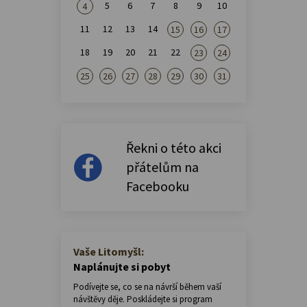
5
6
7
8
9
10
4
11
12
13
14
15
16
17
18
19
20
21
22
23
24
25
26
27
28
29
30
31
Řekni o této akci
přátelům na
Facebooku
Vaše Litomyšl:
Naplánujte si pobyt
Podívejte se, co se na návrší během vaší
návštěvy děje. Poskládejte si program