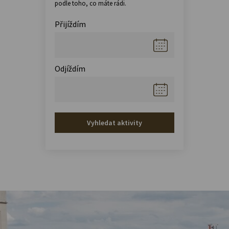
podle toho, co máte rádi.
Přijíždím
Odjíždím
Vyhledat aktivity