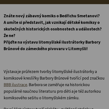
Znáte nový zábavný komiks o Bedřichu Smetanovi?
A umíte si představit, jak vznikají dětské komiksy o
skutečných historických osobnostech a událostech?
Že ne?
Přijďte na výstavu litomyšlské ilustrátorky Barbory
Brůnové do zámeckého pivovaru v Litomyšli!
Výstava je průřezem tvorby litomyšlské ilustrátorky a
komiksové kreslířky Barbory Brůnové tvořící pod značkou
BBB ilustrace
. Barbora se zaměřuje na historickou
populárně naučnou literaturu pro děti a je též autorkou
komiksového sešitu o litomyšlském zámku.