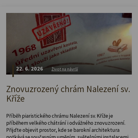
22. 6. 2026
Život na návrší
Znovuzrozený chrám Nalezení sv.
Kříže
Příběh piaristického chrámu Nalezení sv. Kříže je
příběhem velkého chátrání i odvážného znovuzrození.
Přijďte objevit prostor, kde se barokní architektura
potkává se současným uměním, světelnými instalacemi,