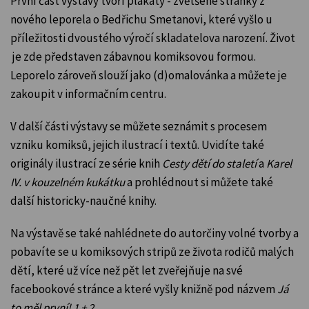
První část výstavy tvoří plakáty - zvětšené stránky z
nového leporela o Bedřichu Smetanovi, které vyšlo
u
příležitosti dvoustého výročí skladatelova narození
. Život
je zde představen zábavnou komiksovou formou.
Leporelo zároveň slouží jako (d)omalovánka a můžete je
zakoupit v informačním centru.
V další části výstavy se můžete seznámit s procesem
vzniku komiksů, jejich ilustrací i textů. Uvidíte také
originály ilustrací ze série knih
Cesty dětí do staletí
a
Karel
IV. v kouzelném kukátku
a prohlédnout si můžete také
další historicky-naučné knihy.
Na výstavě se také nahlédnete do autorčiny volné tvorby a
pobavíte se u komiksových stripů ze života rodičů malých
dětí, které už více než pět let zveřejňuje na své
facebookové stránce a které vyšly knižně pod názvem
Já
to měl první! 1 + 2
.