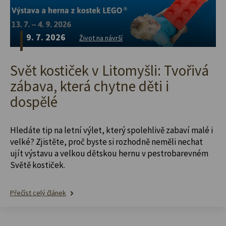
9. 7. 2026
Život na návrší
Svět kostiček v Litomyšli: Tvořivá
zábava, která chytne děti i
dospělé
Hledáte tip na letní výlet, který spolehlivě zabaví malé i
velké? Zjistěte, proč byste si rozhodně neměli nechat
ujít výstavu a velkou dětskou hernu v pestrobarevném
Světě kostiček.
Přečíst celý článek