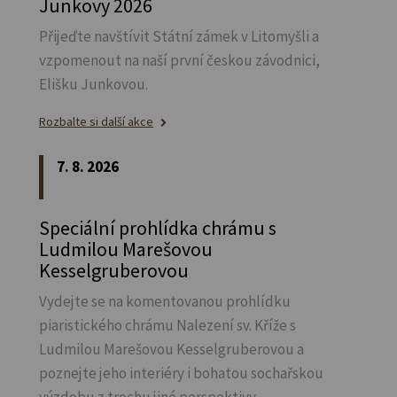
Junkovy 2026
Přijeďte navštívit Státní zámek v Litomyšli a
vzpomenout na naší první českou závodnici,
Elišku Junkovou.
Rozbalte si další akce
7. 8. 2026
Speciální prohlídka chrámu s
Ludmilou Marešovou
Kesselgruberovou
Vydejte se na komentovanou prohlídku
piaristického chrámu Nalezení sv.
Kříže s
Ludmilou Marešovou Kesselgruberovou a
poznejte jeho interiéry i bohatou sochařskou
výzdobu z trochu jiné perspektivy.