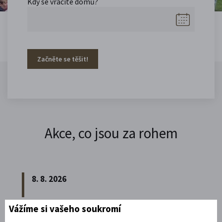
Kdy se vracíte domů?
Začněte se těšit!
Akce, co jsou za rohem
8. 8. 2026
Vážíme si vašeho soukromí
Noční prohlídka piaristického chrámu