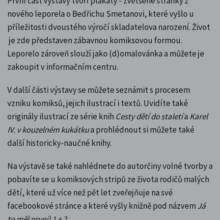
První část výstavy tvoří plakáty - zvětšené stránky z
nového leporela o Bedřichu Smetanovi, které vyšlo
u
příležitosti dvoustého výročí skladatelova narození
. Život
je zde představen zábavnou komiksovou formou.
Leporelo zároveň slouží jako (d)omalovánka a můžete je
zakoupit v informačním centru.
V další části výstavy se můžete seznámit s procesem
vzniku komiksů, jejich ilustrací i textů. Uvidíte také
originály ilustrací ze série knih
Cesty dětí do staletí
a
Karel
IV. v kouzelném kukátku
a prohlédnout si můžete také
další historicky-naučné knihy.
Na výstavě se také nahlédnete do autorčiny volné tvorby a
pobavíte se u komiksových stripů ze života rodičů malých
dětí, které už více než pět let zveřejňuje na své
facebookové stránce a které vyšly knižně pod názvem
Já
to měl první! 1 + 2
.