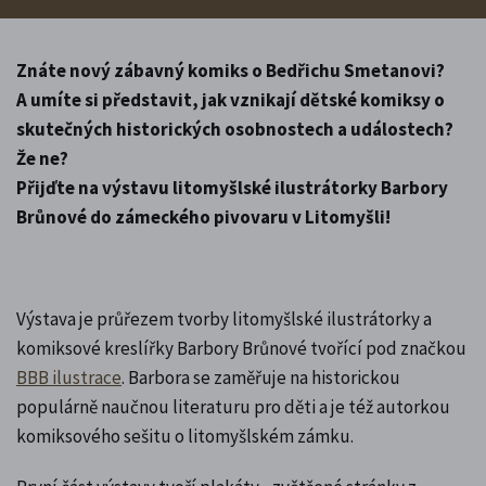
Znáte nový zábavný komiks o Bedřichu Smetanovi?
A umíte si představit, jak vznikají dětské komiksy o
skutečných historických osobnostech a událostech?
Že ne?
Přijďte na výstavu litomyšlské ilustrátorky Barbory
Brůnové do zámeckého pivovaru v Litomyšli!
Výstava je průřezem tvorby litomyšlské ilustrátorky a
komiksové kreslířky Barbory Brůnové tvořící pod značkou
BBB ilustrace
. Barbora se zaměřuje na historickou
populárně naučnou literaturu pro děti a je též autorkou
komiksového sešitu o litomyšlském zámku.