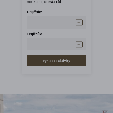
podle toho, co máte rádi.
Přijíždím
Odjíždím
Vyhledat aktivity