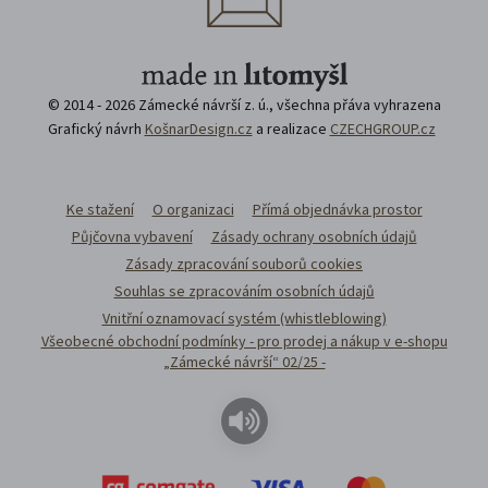
© 2014 - 2026 Zámecké návrší z. ú., všechna přáva vyhrazena
Grafický návrh
KošnarDesign.cz
a realizace
CZECHGROUP.cz
Ke stažení
O organizaci
Přímá objednávka prostor
Půjčovna vybavení
Zásady ochrany osobních údajů
Zásady zpracování souborů cookies
Souhlas se zpracováním osobních údajů
Vnitřní oznamovací systém (whistleblowing)
Všeobecné obchodní podmínky - pro prodej a nákup v e-shopu
„Zámecké návrší“ 02/25 -