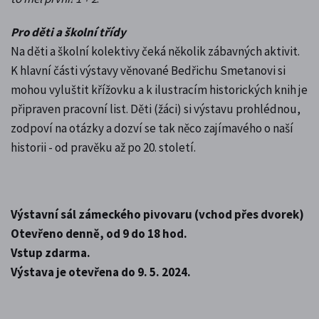
Pro děti a školní třídy
Na děti a školní kolektivy čeká několik zábavných aktivit.
K hlavní části výstavy věnované Bedřichu Smetanovi si
mohou vyluštit křížovku a k ilustracím historických knih je
připraven pracovní list. Děti (žáci) si výstavu prohlédnou,
zodpoví na otázky a dozví se tak něco zajímavého o naší
historii - od pravěku až po 20. století.
Výstavní sál zámeckého pivovaru (vchod přes dvorek)
Otevřeno denně, od 9 do 18 hod.
Vstup zdarma.
Výstava je otevřena do 9. 5. 2024.