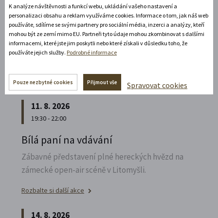
K analýze návštěvnosti a funkcí webu, ukládání vašeho nastavení a
Poznejte vrcholně barokní architekturu v
personalizaci obsahu a reklam využíváme cookies. Informace o tom, jak náš web
působivém večerním hávu. Obětní stůl dýchá
používáte, sdílíme se svými partnery pro sociální média, inzerci a analýzy, kteří
světlem, paprsky laserového kříže protínají
mohou být ze zemí mimo EU. Partneři tyto údaje mohou zkombinovat s dalšími
informacemi, které jste jim poskytli nebo které získali v důsledku toho, že
klenby a chrám ožívá instalacemi současného
používáte jejich služby.
Podrobné informace
umění.
Rozbalte si další akce
Pouze nezbytné cookies
Přijmout vše
Spravovat cookies
11. 8. 2026
19:30 - 22:00
Bílá paní na vdávání
Zábavné představení plné hereckých hvězd na
zámecké open-air scéně v Litomyšli.
Rozbalte si další akce
14. 8. 2026