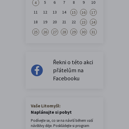
5
6
7
8
9
10
4
11
12
13
14
15
16
17
18
19
20
21
22
23
24
25
26
27
28
29
30
31
Řekni o této akci
přátelům na
Facebooku
Vaše Litomyšl:
Naplánujte si pobyt
Podívejte se, co se na návrší během vaší
návštěvy děje. Poskládejte si program