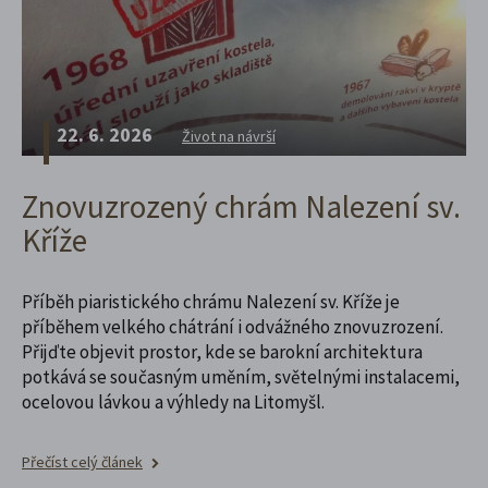
22. 6. 2026
Život na návrší
Znovuzrozený chrám Nalezení sv.
Kříže
Příběh piaristického chrámu Nalezení sv. Kříže je
příběhem velkého chátrání i odvážného znovuzrození.
Přijďte objevit prostor, kde se barokní architektura
potkává se současným uměním, světelnými instalacemi,
ocelovou lávkou a výhledy na Litomyšl.
Přečíst celý článek