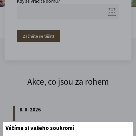
Kdy se vracíte domů?
Začněte se těšit!
Akce, co jsou za rohem
8. 8. 2026
Vážíme si vašeho soukromí
Noční prohlídka piaristického chrámu