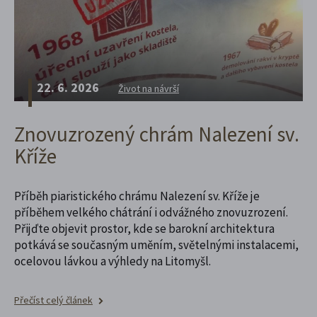
22. 6. 2026
Život na návrší
Znovuzrozený chrám Nalezení sv.
Kříže
Příběh piaristického chrámu Nalezení sv. Kříže je
příběhem velkého chátrání i odvážného znovuzrození.
Přijďte objevit prostor, kde se barokní architektura
potkává se současným uměním, světelnými instalacemi,
ocelovou lávkou a výhledy na Litomyšl.
Přečíst celý článek