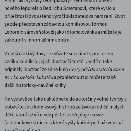
První část výstavy tvoří plakáty - zvětšené stránky z
nového leporela o Bedřichu Smetanovi, které vyšlo
u
příležitosti dvoustého výročí skladatelova narození
. Život
je zde představen zábavnou komiksovou formou.
Leporelo zároveň slouží jako (d)omalovánka a můžete je
zakoupit v informačním centru.
V další části výstavy se můžete seznámit s procesem
vzniku komiksů, jejich ilustrací i textů. Uvidíte také
originály ilustrací ze série knih
Cesty dětí do staletí
a
Karel
IV. v kouzelném kukátku
a prohlédnout si můžete také
další historicky-naučné knihy.
Na výstavě se také nahlédnete do autorčiny volné tvorby a
pobavíte se u komiksových stripů ze života rodičů malých
dětí, které už více než pět let zveřejňuje na své
facebookové stránce a které vyšly knižně pod názvem
Já
to měl první! 1 + 2
.