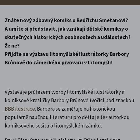
Znáte nový zábavný komiks o Bedřichu Smetanovi?
A umíte si představit, jak vznikají dětské komiksy o
skutečných historických osobnostech a událostech?
Že ne?
Přijďte na výstavu litomyšlské ilustrátorky Barbory
Brůnové do zámeckého pivovaru v Litomyšli!
Výstava je průřezem tvorby litomyšlské ilustrátorky a
komiksové kreslířky Barbory Brůnové tvořící pod značkou
BBB ilustrace
. Barbora se zaměřuje na historickou
populárně naučnou literaturu pro děti a je též autorkou
komiksového sešitu o litomyšlském zámku.