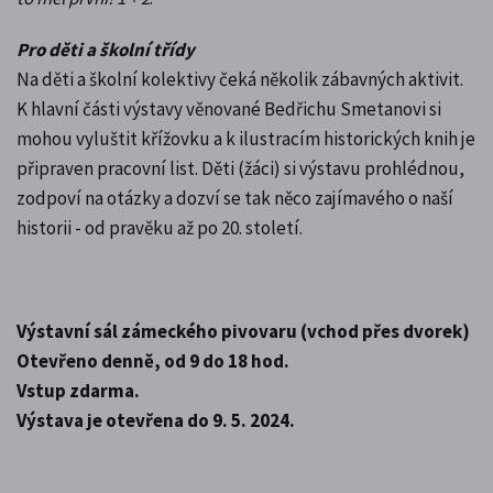
Pro děti a školní třídy
Na děti a školní kolektivy čeká několik zábavných aktivit.
K hlavní části výstavy věnované Bedřichu Smetanovi si
mohou vyluštit křížovku a k ilustracím historických knih je
připraven pracovní list. Děti (žáci) si výstavu prohlédnou,
zodpoví na otázky a dozví se tak něco zajímavého o naší
historii - od pravěku až po 20. století.
Výstavní sál zámeckého pivovaru (vchod přes dvorek)
Otevřeno denně, od 9 do 18 hod.
Vstup zdarma.
Výstava je otevřena do 9. 5. 2024.