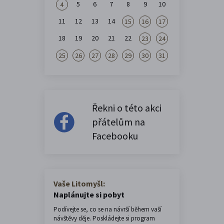
5
6
7
8
9
10
4
11
12
13
14
15
16
17
18
19
20
21
22
23
24
25
26
27
28
29
30
31
Řekni o této akci
přátelům na
Facebooku
Vaše Litomyšl:
Naplánujte si pobyt
Podívejte se, co se na návrší během vaší
návštěvy děje. Poskládejte si program