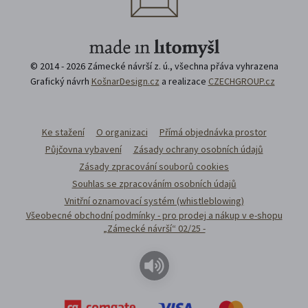
© 2014 - 2026 Zámecké návrší z. ú., všechna přáva vyhrazena
Grafický návrh
KošnarDesign.cz
a realizace
CZECHGROUP.cz
Ke stažení
O organizaci
Přímá objednávka prostor
Půjčovna vybavení
Zásady ochrany osobních údajů
Zásady zpracování souborů cookies
Souhlas se zpracováním osobních údajů
Vnitřní oznamovací systém (whistleblowing)
Všeobecné obchodní podmínky - pro prodej a nákup v e-shopu
„Zámecké návrší“ 02/25 -