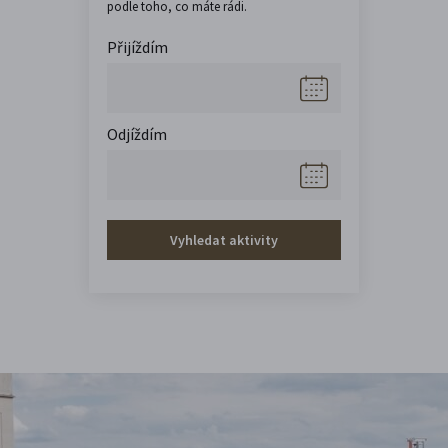
podle toho, co máte rádi.
Přijíždím
Odjíždím
Vyhledat aktivity