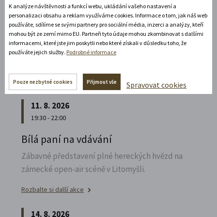
K analýze návštěvnosti a funkcí webu, ukládání vašeho nastavení a
Poznejte vrcholně barokní architekturu v
personalizaci obsahu a reklam využíváme cookies. Informace o tom, jak náš web
působivém večerním hávu. Obětní stůl dýchá
používáte, sdílíme se svými partnery pro sociální média, inzerci a analýzy, kteří
světlem, paprsky laserového kříže protínají
mohou být ze zemí mimo EU. Partneři tyto údaje mohou zkombinovat s dalšími
informacemi, které jste jim poskytli nebo které získali v důsledku toho, že
klenby a chrám ožívá instalacemi současného
používáte jejich služby.
Podrobné informace
umění.
Rozbalte si další akce
Pouze nezbytné cookies
Přijmout vše
Spravovat cookies
11. 8. 2026
19:30 - 22:00
Bílá paní na vdávání
Zábavné představení plné hereckých hvězd na
zámecké open-air scéně v Litomyšli.
Rozbalte si další akce
14. 8. 2026