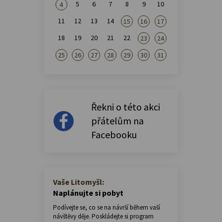
5
6
7
8
9
10
4
11
12
13
14
15
16
17
18
19
20
21
22
23
24
25
26
27
28
29
30
31
Řekni o této akci
přátelům na
Facebooku
Vaše Litomyšl:
Naplánujte si pobyt
Podívejte se, co se na návrší během vaší
návštěvy děje. Poskládejte si program