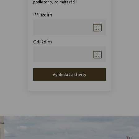
podle toho, co máte rádi.
Přijíždím
Odjíždím
Vyhledat aktivity