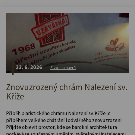
22. 6. 2026
Život na návrší
Znovuzrozený chrám Nalezení sv.
Kříže
Příběh piaristického chrámu Nalezení sv. Kříže je
příběhem velkého chátrání i odvážného znovuzrození.
Přijďte objevit prostor, kde se barokní architektura
potkává se současným uměním, světelnými instalacemi,