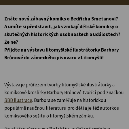
Znáte nový zábavný komiks o Bedřichu Smetanovi?
A umíte si představit, jak vznikají dětské komiksy o
skutečných historických osobnostech a událostech?
Že ne?
Přijďte na výstavu litomyšlské ilustrátorky Barbory
Brůnové do zámeckého pivovaru v Litomyšli!
Výstava je průřezem tvorby litomyšlské ilustrátorky a
komiksové kreslířky Barbory Brůnové tvořící pod značkou
BBB ilustrace
. Barbora se zaměřuje na historickou
populárně naučnou literaturu pro děti a je též autorkou
komiksového sešitu o litomyšlském zámku.