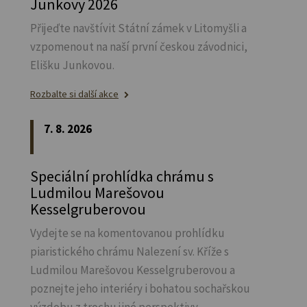
Junkovy 2026
Přijeďte navštívit Státní zámek v Litomyšli a
vzpomenout na naší první českou závodnici,
Elišku Junkovou.
Rozbalte si další akce
7. 8. 2026
Speciální prohlídka chrámu s
Ludmilou Marešovou
Kesselgruberovou
Vydejte se na komentovanou prohlídku
piaristického chrámu Nalezení sv.
Kříže s
Ludmilou Marešovou Kesselgruberovou a
poznejte jeho interiéry i bohatou sochařskou
výzdobu z trochu jiné perspektivy.