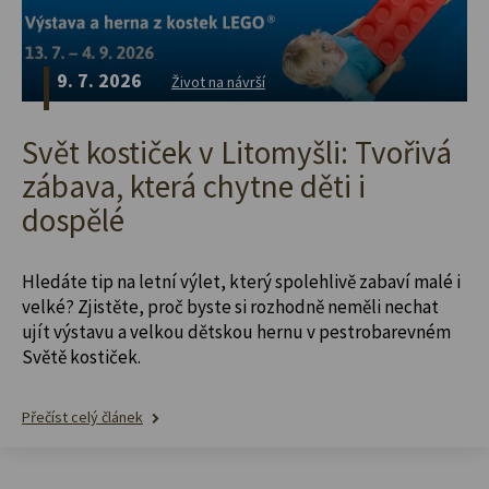
9. 7. 2026
Život na návrší
Svět kostiček v Litomyšli: Tvořivá
zábava, která chytne děti i
dospělé
Hledáte tip na letní výlet, který spolehlivě zabaví malé i
velké? Zjistěte, proč byste si rozhodně neměli nechat
ujít výstavu a velkou dětskou hernu v pestrobarevném
Světě kostiček.
Přečíst celý článek