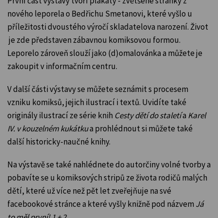
První část výstavy tvoří plakáty - zvětšené stránky z
nového leporela o Bedřichu Smetanovi, které vyšlo
u
příležitosti dvoustého výročí skladatelova narození
. Život
je zde představen zábavnou komiksovou formou.
Leporelo zároveň slouží jako (d)omalovánka a můžete je
zakoupit v informačním centru.
V další části výstavy se můžete seznámit s procesem
vzniku komiksů, jejich ilustrací i textů. Uvidíte také
originály ilustrací ze série knih
Cesty dětí do staletí
a
Karel
IV. v kouzelném kukátku
a prohlédnout si můžete také
další historicky-naučné knihy.
Na výstavě se také nahlédnete do autorčiny volné tvorby a
pobavíte se u komiksových stripů ze života rodičů malých
dětí, které už více než pět let zveřejňuje na své
facebookové stránce a které vyšly knižně pod názvem
Já
to měl první! 1 + 2
.