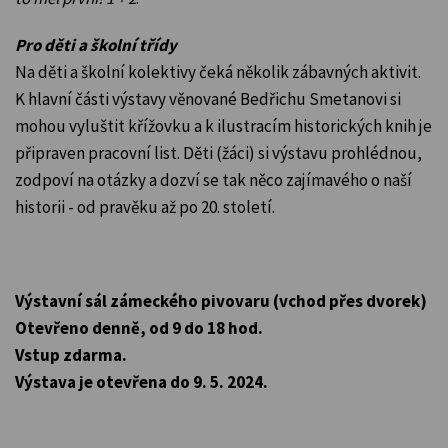
Pro děti a školní třídy
Na děti a školní kolektivy čeká několik zábavných aktivit.
K hlavní části výstavy věnované Bedřichu Smetanovi si
mohou vyluštit křížovku a k ilustracím historických knih je
připraven pracovní list. Děti (žáci) si výstavu prohlédnou,
zodpoví na otázky a dozví se tak něco zajímavého o naší
historii - od pravěku až po 20. století.
Výstavní sál zámeckého pivovaru (vchod přes dvorek)
Otevřeno denně, od 9 do 18 hod.
Vstup zdarma.
Výstava je otevřena do 9. 5. 2024.