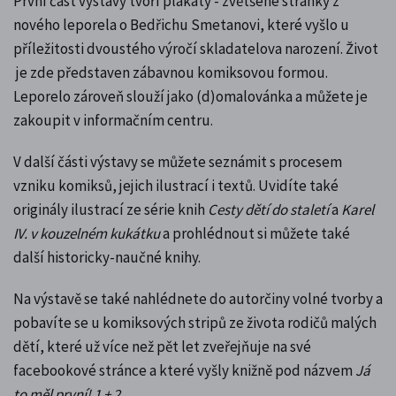
První část výstavy tvoří plakáty - zvětšené stránky z
nového leporela o Bedřichu Smetanovi, které vyšlo
u
příležitosti dvoustého výročí skladatelova narození
. Život
je zde představen zábavnou komiksovou formou.
Leporelo zároveň slouží jako (d)omalovánka a můžete je
zakoupit v informačním centru.
V další části výstavy se můžete seznámit s procesem
vzniku komiksů, jejich ilustrací i textů. Uvidíte také
originály ilustrací ze série knih
Cesty dětí do staletí
a
Karel
IV. v kouzelném kukátku
a prohlédnout si můžete také
další historicky-naučné knihy.
Na výstavě se také nahlédnete do autorčiny volné tvorby a
pobavíte se u komiksových stripů ze života rodičů malých
dětí, které už více než pět let zveřejňuje na své
facebookové stránce a které vyšly knižně pod názvem
Já
to měl první! 1 + 2
.