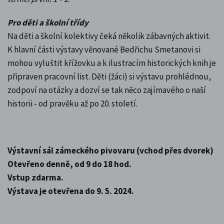
Pro děti a školní třídy
Na děti a školní kolektivy čeká několik zábavných aktivit.
K hlavní části výstavy věnované Bedřichu Smetanovi si
mohou vyluštit křížovku a k ilustracím historických knih je
připraven pracovní list. Děti (žáci) si výstavu prohlédnou,
zodpoví na otázky a dozví se tak něco zajímavého o naší
historii - od pravěku až po 20. století.
Výstavní sál zámeckého pivovaru (vchod přes dvorek)
Otevřeno denně, od 9 do 18 hod.
Vstup zdarma.
Výstava je otevřena do 9. 5. 2024.