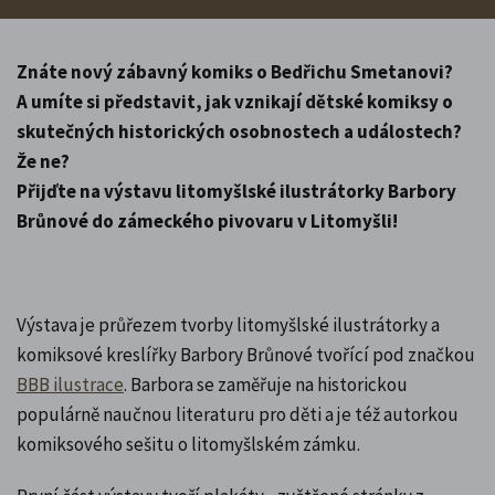
Znáte nový zábavný komiks o Bedřichu Smetanovi?
A umíte si představit, jak vznikají dětské komiksy o
skutečných historických osobnostech a událostech?
Že ne?
Přijďte na výstavu litomyšlské ilustrátorky Barbory
Brůnové do zámeckého pivovaru v Litomyšli!
Výstava je průřezem tvorby litomyšlské ilustrátorky a
komiksové kreslířky Barbory Brůnové tvořící pod značkou
BBB ilustrace
. Barbora se zaměřuje na historickou
populárně naučnou literaturu pro děti a je též autorkou
komiksového sešitu o litomyšlském zámku.