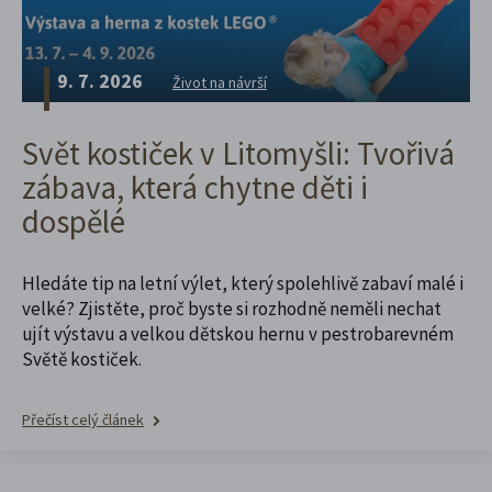
9. 7. 2026
Život na návrší
Svět kostiček v Litomyšli: Tvořivá
zábava, která chytne děti i
dospělé
Hledáte tip na letní výlet, který spolehlivě zabaví malé i
velké? Zjistěte, proč byste si rozhodně neměli nechat
ujít výstavu a velkou dětskou hernu v pestrobarevném
Světě kostiček.
Přečíst celý článek