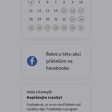
5
6
7
8
9
10
4
11
12
13
14
15
16
17
18
19
20
21
22
23
24
25
26
27
28
29
30
31
Řekni o této akci
přátelům na
Facebooku
Vaše Litomyšl:
Naplánujte si pobyt
Podívejte se, co se na návrší během vaší
návštěvy děje. Poskládejte si program