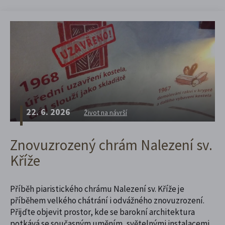
22. 6. 2026
Život na návrší
Znovuzrozený chrám Nalezení sv.
Kříže
Příběh piaristického chrámu Nalezení sv. Kříže je
příběhem velkého chátrání i odvážného znovuzrození.
Přijďte objevit prostor, kde se barokní architektura
potkává se současným uměním, světelnými instalacemi,