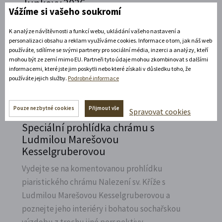
Junkovy 2026
Vážíme si vašeho soukromí
Přijeďte navštívit Státní zámek v Litomyšli a
K analýze návštěvnosti a funkcí webu, ukládání vašeho nastavení a
vzpomenout na naší první českou závodnici,
personalizaci obsahu a reklam využíváme cookies. Informace o tom, jak náš web
Elišku Junkovou.
používáte, sdílíme se svými partnery pro sociální média, inzerci a analýzy, kteří
mohou být ze zemí mimo EU. Partneři tyto údaje mohou zkombinovat s dalšími
Rozbalte si další akce
informacemi, které jste jim poskytli nebo které získali v důsledku toho, že
používáte jejich služby.
Podrobné informace
7. 8. 2026
Pouze nezbytné cookies
Přijmout vše
Spravovat cookies
Speciální prohlídka chrámu s
Ludmilou Marešovou
Kesselgruberovou
Vydejte se na komentovanou prohlídku
piaristického chrámu Nalezení sv.
Kříže s
Ludmilou Marešovou Kesselgruberovou a
poznejte jeho interiéry i bohatou sochařskou
výzdobu z trochu jiné perspektivy.