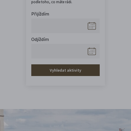
podle toho, co máte rádi.
Přijíždím
Odjíždím
Vyhledat aktivity