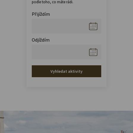
podle toho, co máte rádi.
Přijíždím
Odjíždím
Vyhledat aktivity