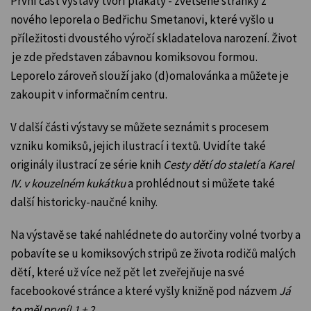
První část výstavy tvoří plakáty - zvětšené stránky z
nového leporela o Bedřichu Smetanovi, které vyšlo
u
příležitosti dvoustého výročí skladatelova narození
. Život
je zde představen zábavnou komiksovou formou.
Leporelo zároveň slouží jako (d)omalovánka a můžete je
zakoupit v informačním centru.
V další části výstavy se můžete seznámit s procesem
vzniku komiksů, jejich ilustrací i textů. Uvidíte také
originály ilustrací ze série knih
Cesty dětí do staletí
a
Karel
IV. v kouzelném kukátku
a prohlédnout si můžete také
další historicky-naučné knihy.
Na výstavě se také nahlédnete do autorčiny volné tvorby a
pobavíte se u komiksových stripů ze života rodičů malých
dětí, které už více než pět let zveřejňuje na své
facebookové stránce a které vyšly knižně pod názvem
Já
to měl první! 1 + 2
.