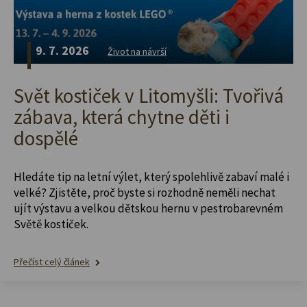
9. 7. 2026
Život na návrší
Svět kostiček v Litomyšli: Tvořivá
zábava, která chytne děti i
dospělé
Hledáte tip na letní výlet, který spolehlivě zabaví malé i
velké? Zjistěte, proč byste si rozhodně neměli nechat
ujít výstavu a velkou dětskou hernu v pestrobarevném
Světě kostiček.
Přečíst celý článek