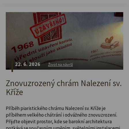
22. 6. 2026
Život na návrší
Znovuzrozený chrám Nalezení sv.
Kříže
Příběh piaristického chrámu Nalezení sv. Kříže je
příběhem velkého chátrání i odvážného znovuzrození.
Přijďte objevit prostor, kde se barokní architektura
potkává se současným uměním, světelnými instalacemi,