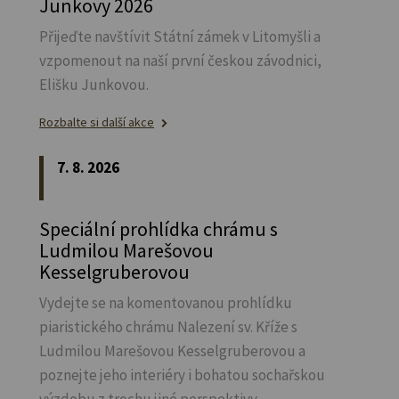
Junkovy 2026
Přijeďte navštívit Státní zámek v Litomyšli a
vzpomenout na naší první českou závodnici,
Elišku Junkovou.
Rozbalte si další akce
7. 8. 2026
Speciální prohlídka chrámu s
Ludmilou Marešovou
Kesselgruberovou
Vydejte se na komentovanou prohlídku
piaristického chrámu Nalezení sv.
Kříže s
Ludmilou Marešovou Kesselgruberovou a
poznejte jeho interiéry i bohatou sochařskou
výzdobu z trochu jiné perspektivy.