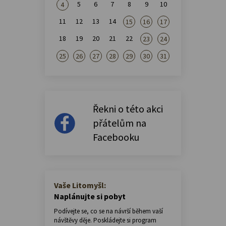
5
6
7
8
9
10
4
11
12
13
14
15
16
17
18
19
20
21
22
23
24
25
26
27
28
29
30
31
Řekni o této akci
přátelům na
Facebooku
Vaše Litomyšl:
Naplánujte si pobyt
Podívejte se, co se na návrší během vaší
návštěvy děje. Poskládejte si program