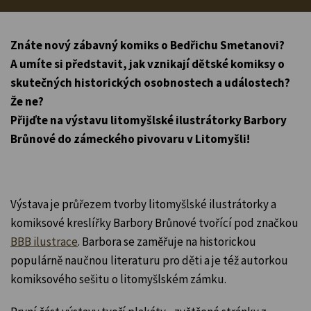
Znáte nový zábavný komiks o Bedřichu Smetanovi?
A umíte si představit, jak vznikají dětské komiksy o
skutečných historických osobnostech a událostech?
Že ne?
Přijďte na výstavu litomyšlské ilustrátorky Barbory
Brůnové do zámeckého pivovaru v Litomyšli!
Výstava je průřezem tvorby litomyšlské ilustrátorky a
komiksové kreslířky Barbory Brůnové tvořící pod značkou
BBB ilustrace
. Barbora se zaměřuje na historickou
populárně naučnou literaturu pro děti a je též autorkou
komiksového sešitu o litomyšlském zámku.