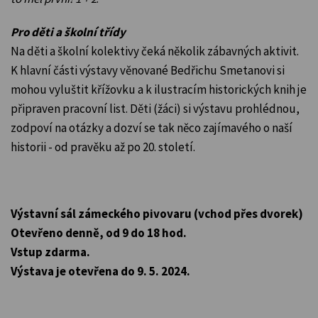
Pro děti a školní třídy
Na děti a školní kolektivy čeká několik zábavných aktivit.
K hlavní části výstavy věnované Bedřichu Smetanovi si
mohou vyluštit křížovku a k ilustracím historických knih je
připraven pracovní list. Děti (žáci) si výstavu prohlédnou,
zodpoví na otázky a dozví se tak něco zajímavého o naší
historii - od pravěku až po 20. století.
Výstavní sál zámeckého pivovaru (vchod přes dvorek)
Otevřeno denně, od 9 do 18 hod.
Vstup zdarma.
Výstava je otevřena do 9. 5. 2024.