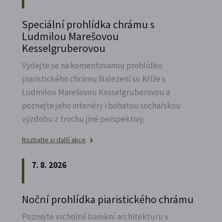
Speciální prohlídka chrámu s
Ludmilou Marešovou
Kesselgruberovou
Vydejte se na komentovanou prohlídku
piaristického chrámu Nalezení sv.
Kříže s
Ludmilou Marešovou Kesselgruberovou a
poznejte jeho interiéry i bohatou sochařskou
výzdobu z trochu jiné perspektivy.
Rozbalte si další akce
7. 8. 2026
Noční prohlídka piaristického chrámu
Poznejte vrcholně barokní architekturu v