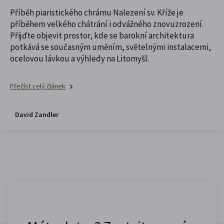
Příběh piaristického chrámu Nalezení sv. Kříže je
příběhem velkého chátrání i odvážného znovuzrození.
Přijďte objevit prostor, kde se barokní architektura
potkává se současným uměním, světelnými instalacemi,
ocelovou lávkou a výhledy na Litomyšl.
Přečíst celý článek
David Zandler