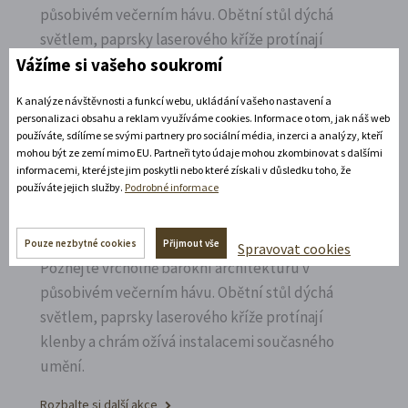
působivém večerním hávu. Obětní stůl dýchá
světlem, paprsky laserového kříže protínají
klenby a chrám ožívá instalacemi současného
Vážíme si vašeho soukromí
umění.
K analýze návštěvnosti a funkcí webu, ukládání vašeho nastavení a
personalizaci obsahu a reklam využíváme cookies. Informace o tom, jak náš web
Rozbalte si další akce
používáte, sdílíme se svými partnery pro sociální média, inzerci a analýzy, kteří
mohou být ze zemí mimo EU. Partneři tyto údaje mohou zkombinovat s dalšími
8. 8. 2026
informacemi, které jste jim poskytli nebo které získali v důsledku toho, že
používáte jejich služby.
Podrobné informace
Noční prohlídka piaristického chrámu
Pouze nezbytné cookies
Přijmout vše
Spravovat cookies
Poznejte vrcholně barokní architekturu v
působivém večerním hávu. Obětní stůl dýchá
světlem, paprsky laserového kříže protínají
klenby a chrám ožívá instalacemi současného
umění.
Rozbalte si další akce