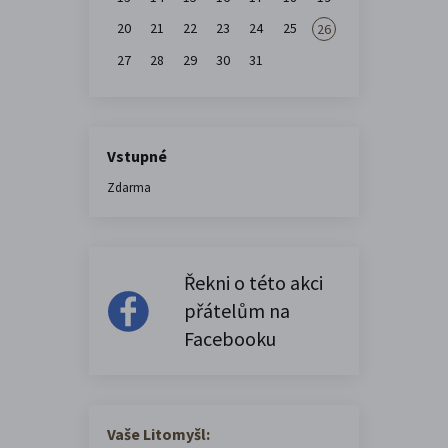
20
21
22
23
24
25
26
27
28
29
30
31
Vstupné
Zdarma
Řekni o této akci
přátelům na
Facebooku
Vaše Litomyšl: