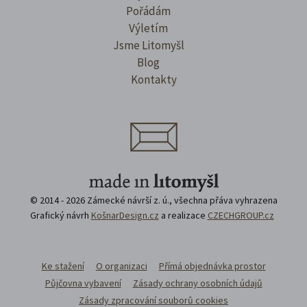
Pořádám
Výletím
Jsme Litomyšl
Blog
Kontakty
© 2014 - 2026 Zámecké návrší z. ú., všechna přáva vyhrazena
Grafický návrh
KošnarDesign.cz
a realizace
CZECHGROUP.cz
Ke stažení
O organizaci
Přímá objednávka prostor
Půjčovna vybavení
Zásady ochrany osobních údajů
Zásady zpracování souborů cookies