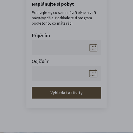
Naplánujte si pobyt
Podívejte se, co se na návrší během vaší
návštěvy děje. Poskládejte si program
podle toho, co máte rádi.
Přijíždím
Odjíždím
Vyhledat aktivity