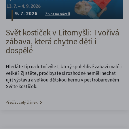
9. 7. 2026
Život na návrší
Svět kostiček v Litomyšli: Tvořivá
zábava, která chytne děti i
dospělé
Hledáte tip na letní výlet, který spolehlivě zabaví malé i
velké? Zjistěte, proč byste si rozhodně neměli nechat
ujít výstavu a velkou dětskou hernu v pestrobarevném
Světě kostiček.
Přečíst celý článek