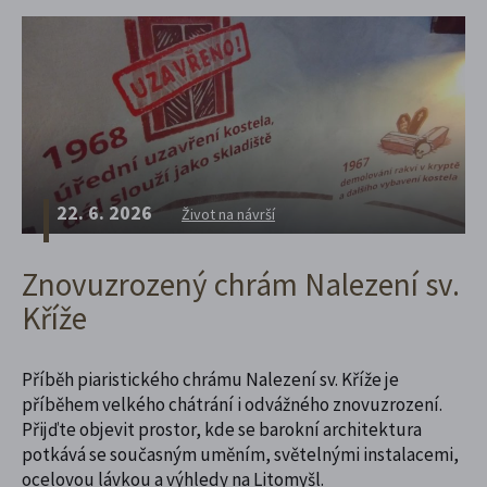
22. 6. 2026
Život na návrší
Znovuzrozený chrám Nalezení sv.
Kříže
Příběh piaristického chrámu Nalezení sv. Kříže je
příběhem velkého chátrání i odvážného znovuzrození.
Přijďte objevit prostor, kde se barokní architektura
potkává se současným uměním, světelnými instalacemi,
ocelovou lávkou a výhledy na Litomyšl.