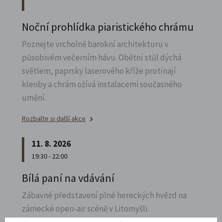
Noční prohlídka piaristického chrámu
Poznejte vrcholně barokní architekturu v
působivém večerním hávu. Obětní stůl dýchá
světlem, paprsky laserového kříže protínají
klenby a chrám ožívá instalacemi současného
umění.
Rozbalte si další akce
11. 8. 2026
19:30 - 22:00
Bílá paní na vdávání
Zábavné představení plné hereckých hvězd na
zámecké open-air scéně v Litomyšli.