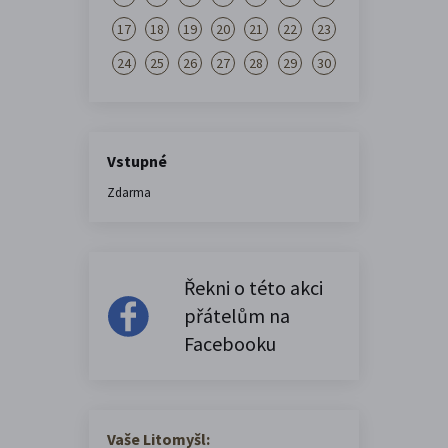
17
18
19
20
21
22
23
24
25
26
27
28
29
30
Vstupné
Zdarma
Řekni o této akci
přátelům na
Facebooku
Vaše Litomyšl: