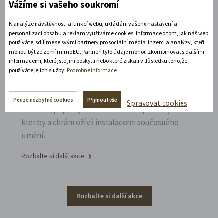
Vážíme si vašeho soukromí
Rozbalte si další akce
K analýze návštěvnosti a funkcí webu, ukládání vašeho nastavení a
14. 8. 2026
personalizaci obsahu a reklam využíváme cookies. Informace o tom, jak náš web
používáte, sdílíme se svými partnery pro sociální média, inzerci a analýzy, kteří
mohou být ze zemí mimo EU. Partneři tyto údaje mohou zkombinovat s dalšími
informacemi, které jste jim poskytli nebo které získali v důsledku toho, že
Noční prohlídka piaristického chrámu
používáte jejich služby.
Podrobné informace
Poznejte vrcholně barokní architekturu v
působivém večerním hávu. Obětní stůl dýchá
Pouze nezbytné cookies
Přijmout vše
Spravovat cookies
světlem, paprsky laserového kříže protínají
klenby a chrám ožívá instalacemi současného
umění.
Rozbalte si další akce
Rozbalte si další akce