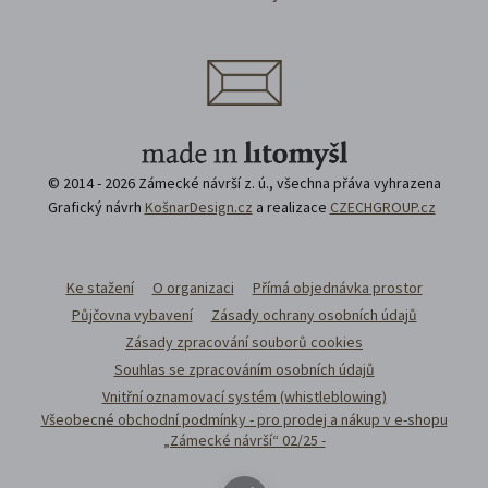
© 2014 - 2026 Zámecké návrší z. ú., všechna přáva vyhrazena
Grafický návrh
KošnarDesign.cz
a realizace
CZECHGROUP.cz
Ke stažení
O organizaci
Přímá objednávka prostor
Půjčovna vybavení
Zásady ochrany osobních údajů
Zásady zpracování souborů cookies
Souhlas se zpracováním osobních údajů
Vnitřní oznamovací systém (whistleblowing)
Všeobecné obchodní podmínky - pro prodej a nákup v e-shopu
„Zámecké návrší“ 02/25 -