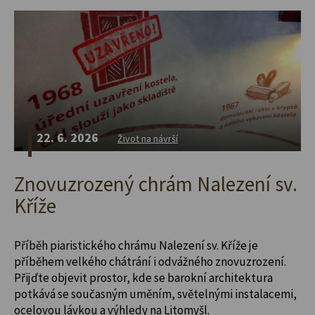
22. 6. 2026
Život na návrší
Znovuzrozený chrám Nalezení sv.
Kříže
Příběh piaristického chrámu Nalezení sv. Kříže je
příběhem velkého chátrání i odvážného znovuzrození.
Přijďte objevit prostor, kde se barokní architektura
potkává se současným uměním, světelnými instalacemi,
ocelovou lávkou a výhledy na Litomyšl.