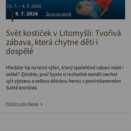
9. 7. 2026
Život na návrší
Svět kostiček v Litomyšli: Tvořivá
zábava, která chytne děti i
dospělé
Hledáte tip na letní výlet, který spolehlivě zabaví malé i
velké? Zjistěte, proč byste si rozhodně neměli nechat
ujít výstavu a velkou dětskou hernu v pestrobarevném
Světě kostiček.
Přečíst celý článek