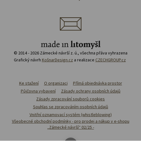
© 2014 - 2026 Zámecké návrší z. ú., všechna přáva vyhrazena
Grafický návrh
KošnarDesign.cz
a realizace
CZECHGROUP.cz
Ke stažení
O organizaci
Přímá objednávka prostor
Půjčovna vybavení
Zásady ochrany osobních údajů
Zásady zpracování souborů cookies
Souhlas se zpracováním osobních údajů
Vnitřní oznamovací systém (whistleblowing)
Všeobecné obchodní podmínky - pro prodej a nákup v e-shopu
„Zámecké návrší“ 02/25 -