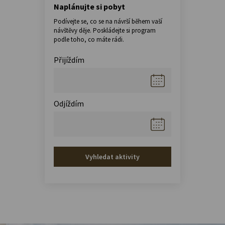
Naplánujte si pobyt
Podívejte se, co se na návrší během vaší
návštěvy děje. Poskládejte si program
podle toho, co máte rádi.
Přijíždím
Odjíždím
Vyhledat aktivity