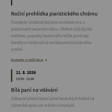
Noční prohlídka piaristického chrámu
Poznejte vrcholně barokní architekturu v
působivém večerním hávu. Obětní stůl dýchá
světlem, paprsky laserového kříže protínají
klenby a chrám ožívá instalacemi současného
umění.
Rozbalte si další akce
11. 8. 2026
19:30 - 22:00
Bílá paní na vdávání
Zábavné představení plné hereckých hvězd na
zámecké open-air scéně v Litomyšli.