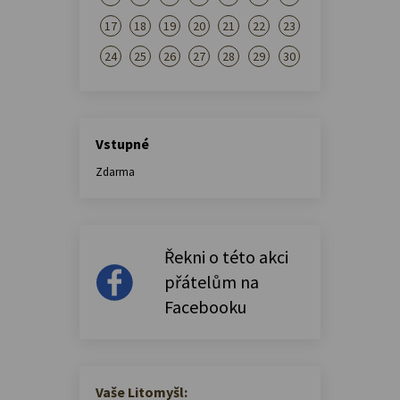
17
18
19
20
21
22
23
24
25
26
27
28
29
30
Vstupné
Zdarma
Řekni o této akci
přátelům na
Facebooku
Vaše Litomyšl: