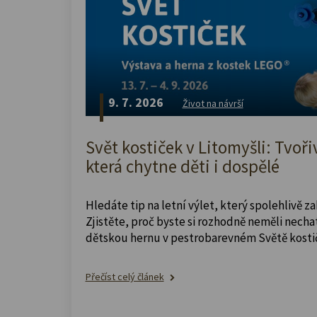
9. 7. 2026
Život na návrší
Svět kostiček v Litomyšli: Tvoři
která chytne děti i dospělé
Hledáte tip na letní výlet, který spolehlivě z
Zjistěte, proč byste si rozhodně neměli nechat
dětskou hernu v pestrobarevném Světě kosti
Přečíst celý článek