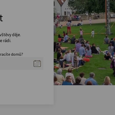
t
vštěvy děje.
 rádi.
vracíte domů?