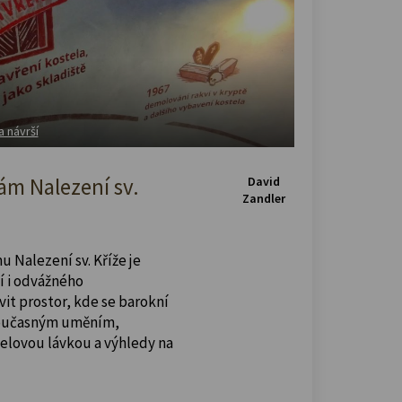
a návrší
m Nalezení sv.
David
Zandler
u Nalezení sv. Kříže je
í i odvážného
vit prostor, kde se barokní
současným uměním,
celovou lávkou a výhledy na