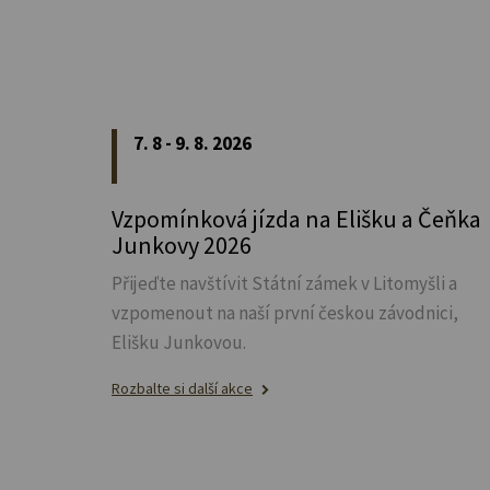
7. 8 - 9. 8. 2026
Vzpomínková jízda na Elišku a Čeňka
Junkovy 2026
Přijeďte navštívit Státní zámek v Litomyšli a
vzpomenout na naší první českou závodnici,
Elišku Junkovou.
Rozbalte si další akce