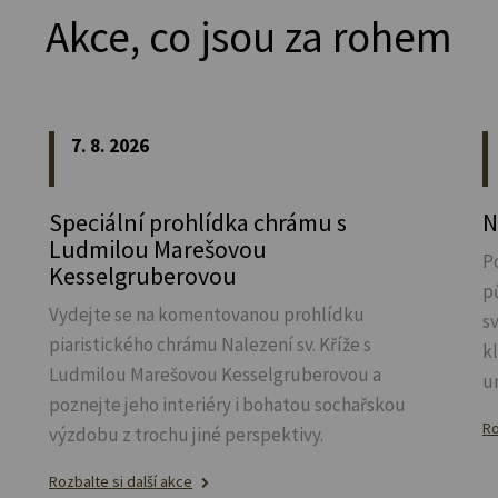
Akce, co jsou za rohem
7. 8. 2026
Speciální prohlídka chrámu s
N
Ludmilou Marešovou
P
Kesselgruberovou
p
Vydejte se na komentovanou prohlídku
s
piaristického chrámu Nalezení sv.
Kříže s
k
Ludmilou Marešovou Kesselgruberovou a
u
poznejte jeho interiéry i bohatou sochařskou
Ro
výzdobu z trochu jiné perspektivy.
Rozbalte si další akce