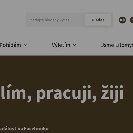
Pořádám
Výletím
Jsme Litomyš
ím, pracuji, žiji
událost na Facebooku