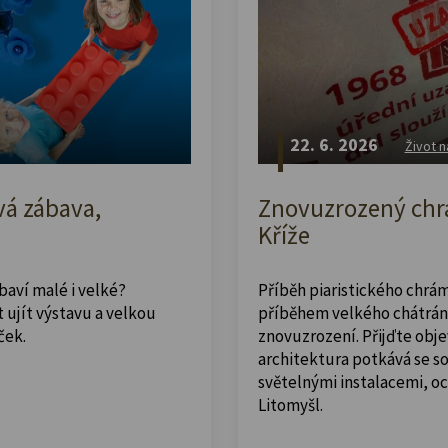
22. 6. 2026
Život n
vá zábava,
Znovuzrozený chrá
Kříže
abaví malé i velké?
Příběh piaristického chrám
 ujít výstavu a velkou
příběhem velkého chátrán
ček.
znovuzrození. Přijďte obje
architektura potkává se 
světelnými instalacemi, o
Litomyšl.