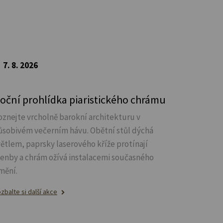
7. 8. 2026
oční prohlídka piaristického chrámu
oznejte vrcholně barokní architekturu v
ůsobivém večerním hávu. Obětní stůl dýchá
větlem, paprsky laserového kříže protínají
lenby a chrám ožívá instalacemi současného
mění.
zbalte si další akce