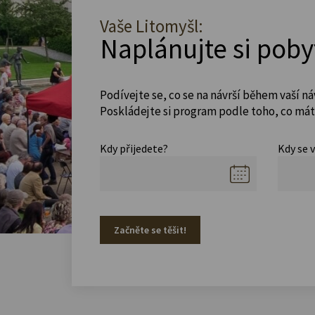
Vaše Litomyšl:
Naplánujte si poby
Podívejte se, co se na návrší během vaší ná
Poskládejte si program podle toho, co máte
Kdy přijedete?
Kdy se 
Začněte se těšit!