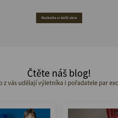
Rozbalte si další akce
Čtěte náš blog!
o z vás udělají výletníka i pořadatele par ex