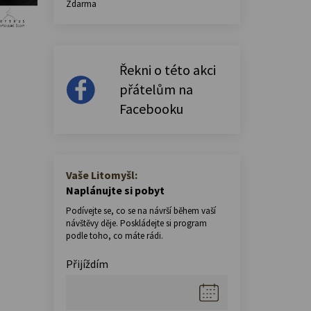
Zdarma
Řekni o této akci
přátelům na
Facebooku
Vaše Litomyšl:
Naplánujte si pobyt
Podívejte se, co se na návrší během vaší
návštěvy děje. Poskládejte si program
podle toho, co máte rádi.
Přijíždím