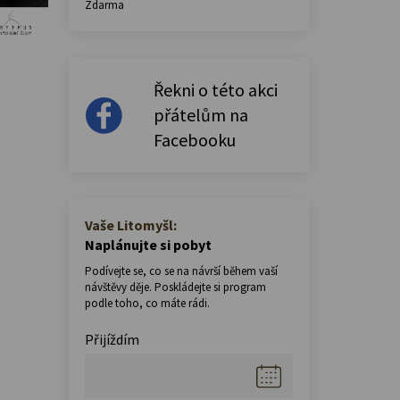
Zdarma
Řekni o této akci
přátelům na
Facebooku
Vaše Litomyšl:
Naplánujte si pobyt
Podívejte se, co se na návrší během vaší
návštěvy děje. Poskládejte si program
podle toho, co máte rádi.
Přijíždím