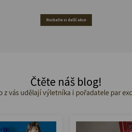
Rozbalte si další akce
Čtěte náš blog!
o z vás udělají výletníka i pořadatele par ex