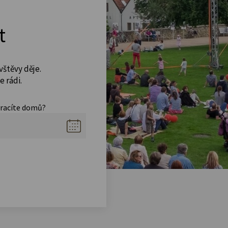
t
vštěvy děje.
 rádi.
vracíte domů?