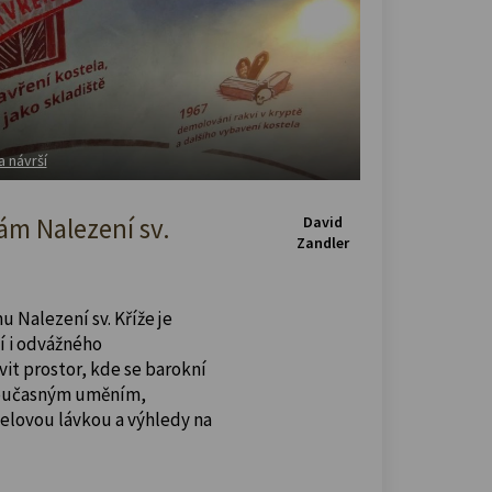
a návrší
m Nalezení sv.
David
Zandler
u Nalezení sv. Kříže je
í i odvážného
vit prostor, kde se barokní
současným uměním,
celovou lávkou a výhledy na