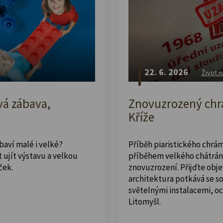
22. 6. 2026
Život n
vá zábava,
Znovuzrozený chrá
Kříže
abaví malé i velké?
Příběh piaristického chrám
 ujít výstavu a velkou
příběhem velkého chátrán
ček.
znovuzrození. Přijďte obje
architektura potkává se 
světelnými instalacemi, o
Litomyšl.