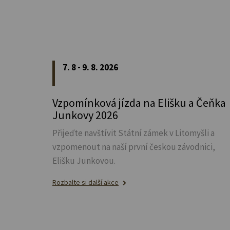
7. 8 - 9. 8. 2026
Vzpomínková jízda na Elišku a Čeňka
Junkovy 2026
Přijeďte navštívit Státní zámek v Litomyšli a
vzpomenout na naší první českou závodnici,
Elišku Junkovou.
Rozbalte si další akce