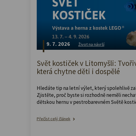
9. 7. 2026
Život na návrší
Svět kostiček v Litomyšli: Tvoři
která chytne děti i dospělé
Hledáte tip na letní výlet, který spolehlivě z
Zjistěte, proč byste si rozhodně neměli nechat
dětskou hernu v pestrobarevném Světě kosti
Přečíst celý článek