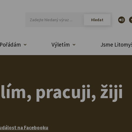
Pořádám
Výletím
Jsme Litomyš
ím, pracuji, žiji
událost na Facebooku