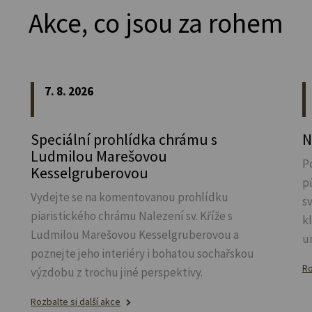
Akce, co jsou za rohem
7. 8. 2026
Speciální prohlídka chrámu s
N
Ludmilou Marešovou
P
Kesselgruberovou
p
Vydejte se na komentovanou prohlídku
s
piaristického chrámu Nalezení sv.
Kříže s
k
Ludmilou Marešovou Kesselgruberovou a
u
poznejte jeho interiéry i bohatou sochařskou
Ro
výzdobu z trochu jiné perspektivy.
Rozbalte si další akce