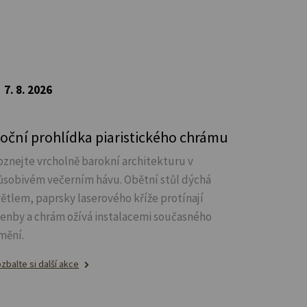
7. 8. 2026
oční prohlídka piaristického chrámu
oznejte vrcholně barokní architekturu v
ůsobivém večerním hávu. Obětní stůl dýchá
větlem, paprsky laserového kříže protínají
lenby a chrám ožívá instalacemi současného
mění.
zbalte si další akce