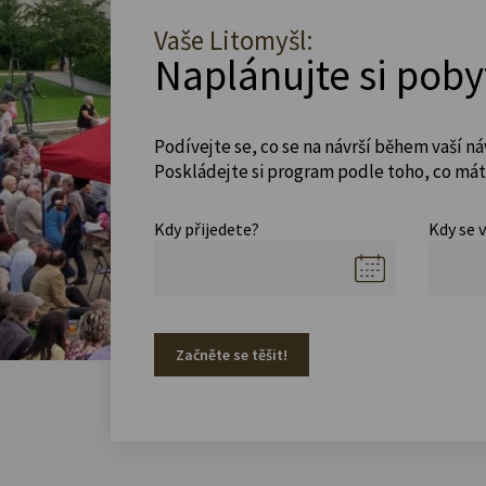
Vaše Litomyšl:
Naplánujte si poby
Podívejte se, co se na návrší během vaší ná
Poskládejte si program podle toho, co máte
Kdy přijedete?
Kdy se 
Začněte se těšit!