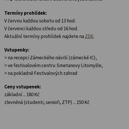
Termíny prohlídek:
V červnu každou sobotu od 13 hod.
V červenci každou středu od 16 hod.
Aktuální termíny prohlídek najdete na
ZDE
.
Vstupenky:
> na recepci Zámeckého návrší (zámecké IC),
> ve festivalovém centru Smetanovy Litomyšle,
> na pokladně Festivalových zahrad
Ceny vstupenek:
základní ... 180 Kč
zlevněná (studenti, senioři, ZTP) ... 150 Kč