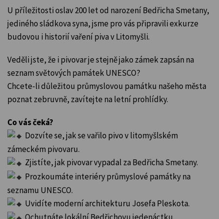
U příležitosti oslav 200 let od narození Bedřicha Smetany,
jediného sládkova syna, jsme pro vás připravili exkurze
budovou i historií vaření piva v Litomyšli.
Veděli jste, že i pivovar je stejně jako zámek zapsán na
seznam světových památek UNESCO?
Chcete-li důležitou průmyslovou památku našeho města
poznat zebruvně, zavítejte na letní prohlídky.
Co vás čeká?
Dozvíte se, jak se vařilo pivo v litomyšlském
zámeckém pivovaru.
Zjistíte, jak pivovar vypadal za Bedřicha Smetany.
Prozkoumáte interiéry průmyslové památky na
seznamu UNESCO.
Uvidíte moderní architekturu Josefa Pleskota.
Ochutnáte lokální Bedřichovu jedenáctku.