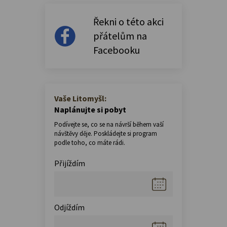
Řekni o této akci
přátelům na
Facebooku
Vaše Litomyšl:
Naplánujte si pobyt
Podívejte se, co se na návrší během vaší
návštěvy děje. Poskládejte si program
podle toho, co máte rádi.
Přijíždím
Odjíždím