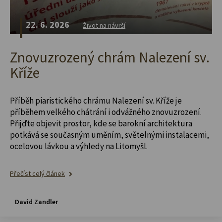
22. 6. 2026
Život na návrší
Znovuzrozený chrám Nalezení sv.
Kříže
Příběh piaristického chrámu Nalezení sv. Kříže je
příběhem velkého chátrání i odvážného znovuzrození.
Přijďte objevit prostor, kde se barokní architektura
potkává se současným uměním, světelnými instalacemi,
ocelovou lávkou a výhledy na Litomyšl.
Přečíst celý článek
David Zandler