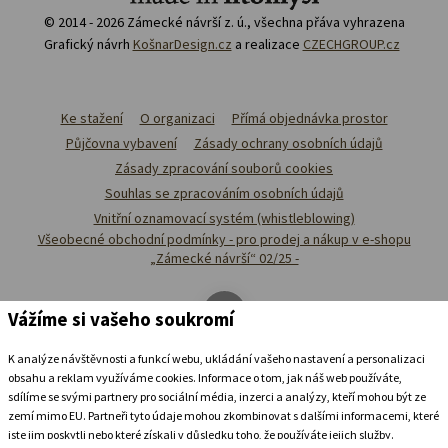
© 2014 - 2026 Zámecké návrší z. ú., všechna přáva vyhrazena
Grafický návrh
KošnarDesign.cz
a realizace
CZECHGROUP.cz
Ke stažení
O organizaci
Přímá objednávka prostor
Půjčovna vybavení
Zásady ochrany osobních údajů
Zásady zpracování souborů cookies
Souhlas se zpracováním osobních údajů
Vnitřní oznamovací systém (whistleblowing)
Všeobecné obchodní podmínky - pro prodej a nákup v e-shopu
„Zámecké návrší“ 02/25 -
Vážíme si vašeho soukromí
K analýze návštěvnosti a funkcí webu, ukládání vašeho nastavení a personalizaci
obsahu a reklam využíváme cookies. Informace o tom, jak náš web používáte,
sdílíme se svými partnery pro sociální média, inzerci a analýzy, kteří mohou být ze
zemí mimo EU. Partneři tyto údaje mohou zkombinovat s dalšími informacemi, které
jste jim poskytli nebo které získali v důsledku toho, že používáte jejich služby.