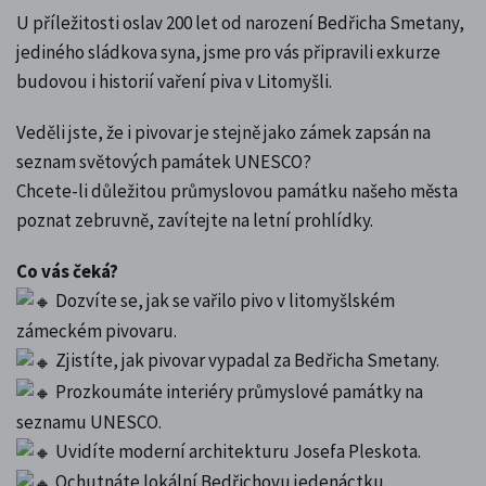
U příležitosti oslav 200 let od narození Bedřicha Smetany,
jediného sládkova syna, jsme pro vás připravili exkurze
budovou i historií vaření piva v Litomyšli.
Veděli jste, že i pivovar je stejně jako zámek zapsán na
seznam světových památek UNESCO?
Chcete-li důležitou průmyslovou památku našeho města
poznat zebruvně, zavítejte na letní prohlídky.
Co vás čeká?
Dozvíte se, jak se vařilo pivo v litomyšlském
zámeckém pivovaru.
Zjistíte, jak pivovar vypadal za Bedřicha Smetany.
Prozkoumáte interiéry průmyslové památky na
seznamu UNESCO.
Uvidíte moderní architekturu Josefa Pleskota.
Ochutnáte lokální Bedřichovu jedenáctku.