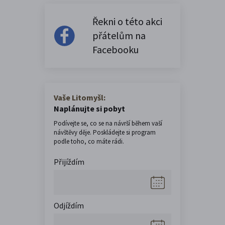
Řekni o této akci
přátelům na
Facebooku
Vaše Litomyšl:
Naplánujte si pobyt
Podívejte se, co se na návrší během vaší
návštěvy děje. Poskládejte si program
podle toho, co máte rádi.
Přijíždím
Odjíždím