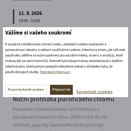
11. 8. 2026
19:30 - 22:00
Vážíme si vašeho soukromí
Bílá paní na vdávání
Zábavné představení plné hereckých hvězd na
K analýze návštěvnosti a funkcí webu, ukládání vašeho nastavení a
personalizaci obsahu a reklam využíváme cookies. Informace o tom, jak náš web
zámecké open-air scéně v Litomyšli.
používáte, sdílíme se svými partnery pro sociální média, inzerci a analýzy, kteří
mohou být ze zemí mimo EU. Partneři tyto údaje mohou zkombinovat s dalšími
Rozbalte si další akce
informacemi, které jste jim poskytli nebo které získali v důsledku toho, že
používáte jejich služby.
Podrobné informace
14. 8. 2026
Pouze nezbytné cookies
Přijmout vše
Spravovat cookies
Noční prohlídka piaristického chrámu
Poznejte vrcholně barokní architekturu v
působivém večerním hávu. Obětní stůl dýchá
světlem, paprsky laserového kříže protínají