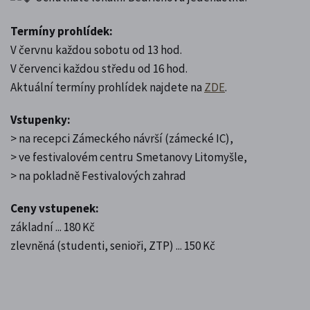
Termíny prohlídek:
V červnu každou sobotu od 13 hod.
V červenci každou středu od 16 hod.
Aktuální termíny prohlídek najdete na
ZDE
.
Vstupenky:
> na recepci Zámeckého návrší (zámecké IC),
> ve festivalovém centru Smetanovy Litomyšle,
> na pokladně Festivalových zahrad
Ceny vstupenek:
základní ... 180 Kč
zlevněná (studenti, senioři, ZTP) ... 150 Kč