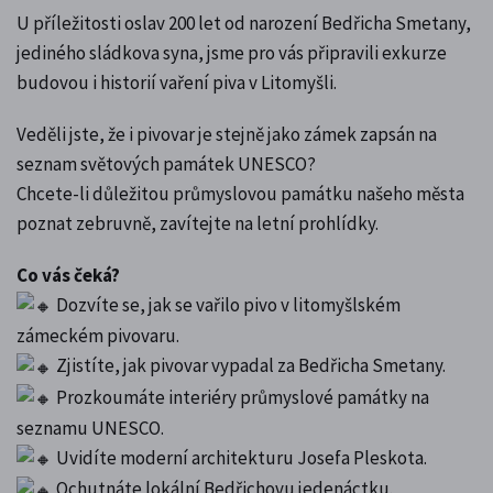
U příležitosti oslav 200 let od narození Bedřicha Smetany,
jediného sládkova syna, jsme pro vás připravili exkurze
budovou i historií vaření piva v Litomyšli.
Veděli jste, že i pivovar je stejně jako zámek zapsán na
seznam světových památek UNESCO?
Chcete-li důležitou průmyslovou památku našeho města
poznat zebruvně, zavítejte na letní prohlídky.
Co vás čeká?
Dozvíte se, jak se vařilo pivo v litomyšlském
zámeckém pivovaru.
Zjistíte, jak pivovar vypadal za Bedřicha Smetany.
Prozkoumáte interiéry průmyslové památky na
seznamu UNESCO.
Uvidíte moderní architekturu Josefa Pleskota.
Ochutnáte lokální Bedřichovu jedenáctku.