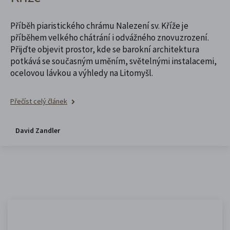
Příběh piaristického chrámu Nalezení sv. Kříže je
příběhem velkého chátrání i odvážného znovuzrození.
Přijďte objevit prostor, kde se barokní architektura
potkává se současným uměním, světelnými instalacemi,
ocelovou lávkou a výhledy na Litomyšl.
Přečíst celý článek
David Zandler