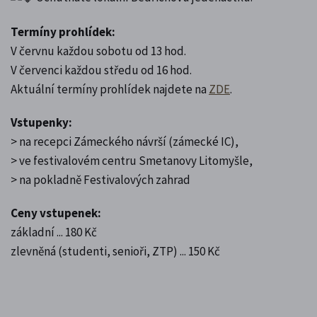
Termíny prohlídek:
V červnu každou sobotu od 13 hod.
V červenci každou středu od 16 hod.
Aktuální termíny prohlídek najdete na
ZDE
.
Vstupenky:
> na recepci Zámeckého návrší (zámecké IC),
> ve festivalovém centru Smetanovy Litomyšle,
> na pokladně Festivalových zahrad
Ceny vstupenek:
základní ... 180 Kč
zlevněná (studenti, senioři, ZTP) ... 150 Kč