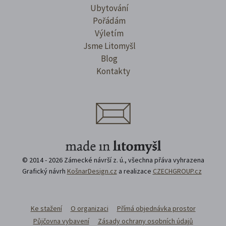
Ubytování
Pořádám
Výletím
Jsme Litomyšl
Blog
Kontakty
© 2014 - 2026 Zámecké návrší z. ú., všechna přáva vyhrazena
Grafický návrh
KošnarDesign.cz
a realizace
CZECHGROUP.cz
Ke stažení
O organizaci
Přímá objednávka prostor
Půjčovna vybavení
Zásady ochrany osobních údajů