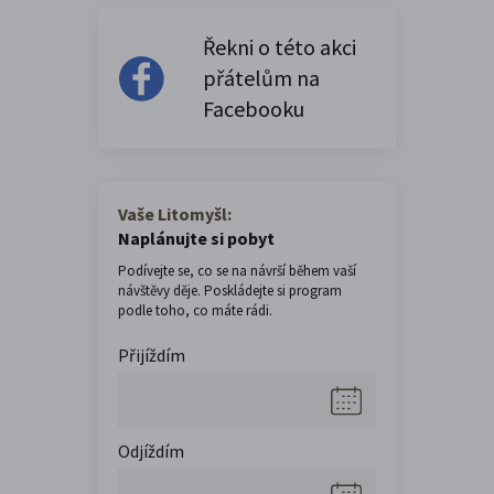
Řekni o této akci
přátelům na
Facebooku
Vaše Litomyšl:
Naplánujte si pobyt
Podívejte se, co se na návrší během vaší
návštěvy děje. Poskládejte si program
podle toho, co máte rádi.
Přijíždím
Odjíždím