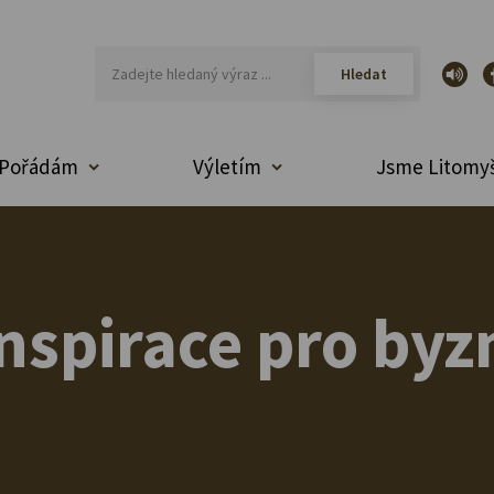
Pořádám
Výletím
Jsme Litomyš
nspirace pro byz