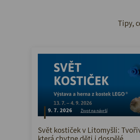
Tipy, c
9. 7. 2026
Život na návrší
Svět kostiček v Litomyšli: Tvoři
která chytne děti i dospělé