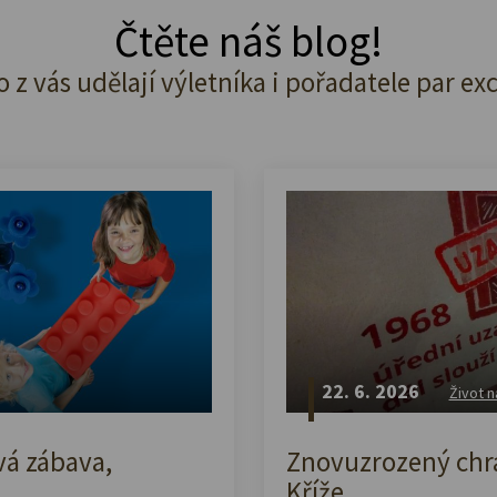
Čtěte náš blog!
o z vás udělají výletníka i pořadatele par ex
22. 6. 2026
Život n
vá zábava,
Znovuzrozený chrá
Kříže