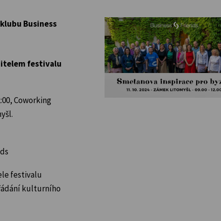
 klubu Business
itelem festivalu
2:00, Coworking
yšl.
nds
le festivalu
řádání kulturního