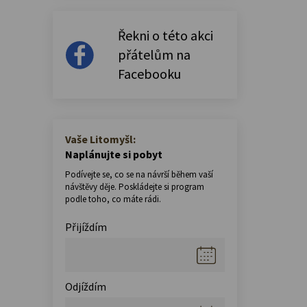
Řekni o této akci
přátelům na
Facebooku
Vaše Litomyšl:
Naplánujte si pobyt
Podívejte se, co se na návrší během vaší
návštěvy děje. Poskládejte si program
podle toho, co máte rádi.
Přijíždím
Odjíždím