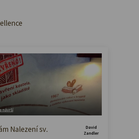
cellence
a návrší
m Nalezení sv.
David
Zandler