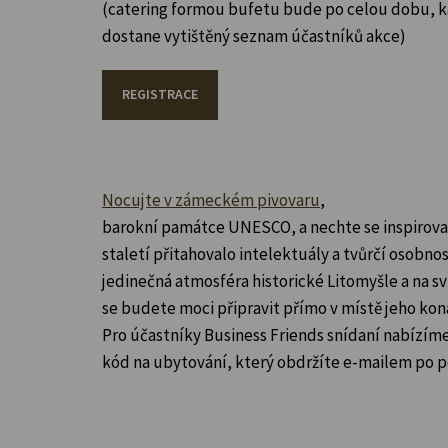
(catering formou bufetu bude po celou dobu, k
dostane vytištěný seznam účastníků akce)
REGISTRACE
Nocujte v zámeckém pivovaru
,
barokní památce UNESCO, a nechte se inspirov
staletí přitahovalo intelektuály a tvůrčí osobnos
jedinečná atmosféra historické Litomyšle a na s
se budete moci připravit přímo v místě jeho kon
Pro účastníky Business Friends snídaní nabízíme
kód na ubytování, který obdržíte e-mailem po po