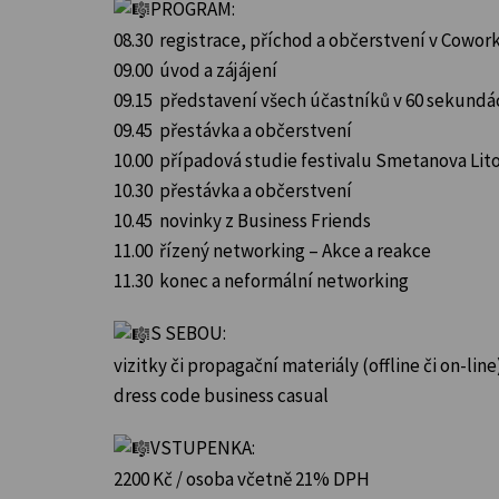
PROGRAM:
08.30 registrace, příchod a občerstvení v Cowo
09.00 úvod a zájájení
09.15 představení všech účastníků v 60 sekundá
09.45 přestávka a občerstvení
10.00 případová studie festivalu Smetanova Lit
10.30 přestávka a občerstvení
10.45 novinky z Business Friends
11.00 řízený networking – Akce a reakce
11.30 konec a neformální networking
S SEBOU:
vizitky či propagační materiály (offline či on-line
dress code business casual
VSTUPENKA:
2200 Kč / osoba včetně 21% DPH