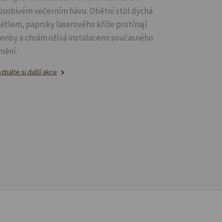
ůsobivém večerním hávu. Obětní stůl dýchá
větlem, paprsky laserového kříže protínají
lenby a chrám ožívá instalacemi současného
mění.
zbalte si další akce