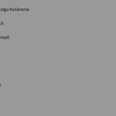
rkingu Kočárovna
ch
omyšl
)