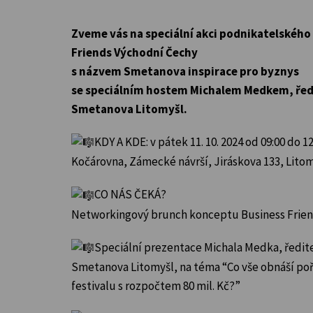
Zveme vás na speciální akci podnikatelského
Friends Východní Čechy
s názvem Smetanova inspirace pro byznys
se speciálním hostem Michalem Medkem, řed
Smetanova Litomyšl.
KDY A KDE: v pátek 11. 10. 2024 od 09:00 do 1
Kočárovna, Zámecké návrší, Jiráskova 133, Litom
CO NÁS ČEKÁ?
Networkingový brunch konceptu Business Frie
Speciální prezentace Michala Medka, ředite
Smetanova Litomyšl, na téma “Co vše obnáší po
festivalu s rozpočtem 80 mil. Kč?”