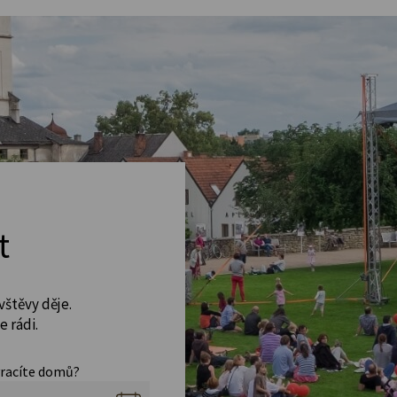
t
vštěvy děje.
 rádi.
vracíte domů?