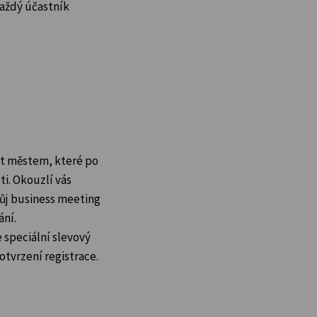
aždý účastník
at městem, které po
ti. Okouzlí vás
vůj business meeting
ání.
 speciální slevový
tvrzení registrace.