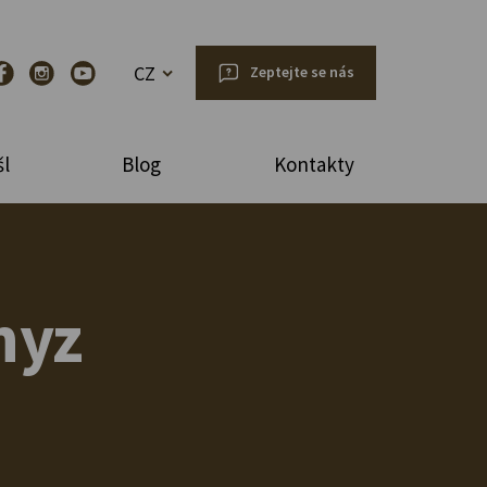
CZ
Zeptejte se nás
l
Blog
Kontakty
nyz