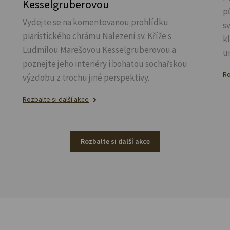
Kesselgruberovou
p
Vydejte se na komentovanou prohlídku
s
piaristického chrámu Nalezení sv.
Kříže s
k
Ludmilou Marešovou Kesselgruberovou a
u
poznejte jeho interiéry i bohatou sochařskou
Ro
výzdobu z trochu jiné perspektivy.
Rozbalte si další akce
Rozbalte si další akce