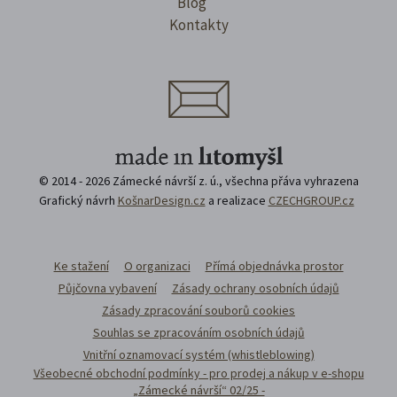
Blog
Kontakty
© 2014 - 2026 Zámecké návrší z. ú., všechna přáva vyhrazena
Grafický návrh
KošnarDesign.cz
a realizace
CZECHGROUP.cz
Ke stažení
O organizaci
Přímá objednávka prostor
Půjčovna vybavení
Zásady ochrany osobních údajů
Zásady zpracování souborů cookies
Souhlas se zpracováním osobních údajů
Vnitřní oznamovací systém (whistleblowing)
Všeobecné obchodní podmínky - pro prodej a nákup v e-shopu
„Zámecké návrší“ 02/25 -