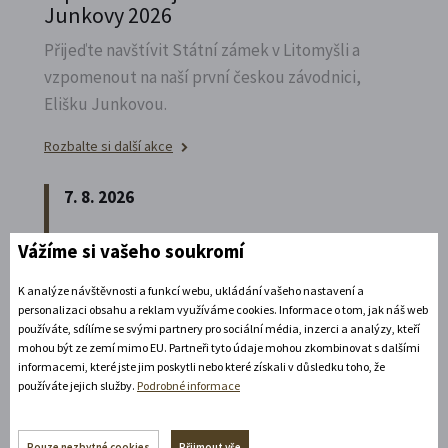
Junkovy 2026
Přijeďte navštívit Státní zámek v Litomyšli a
vzpomenout na naší první českou závodnici,
Elišku Junkovou.
Rozbalte si další akce
7. 8. 2026
Vážíme si vašeho soukromí
Speciální prohlídka chrámu s
Ludmilou Marešovou
K analýze návštěvnosti a funkcí webu, ukládání vašeho nastavení a
Kesselgruberovou
personalizaci obsahu a reklam využíváme cookies. Informace o tom, jak náš web
používáte, sdílíme se svými partnery pro sociální média, inzerci a analýzy, kteří
Vydejte se na komentovanou prohlídku
mohou být ze zemí mimo EU. Partneři tyto údaje mohou zkombinovat s dalšími
informacemi, které jste jim poskytli nebo které získali v důsledku toho, že
piaristického chrámu Nalezení sv.
Kříže s
používáte jejich služby.
Podrobné informace
Ludmilou Marešovou Kesselgruberovou a
poznejte jeho interiéry i bohatou sochařskou
Pouze nezbytné cookies
Přijmout vše