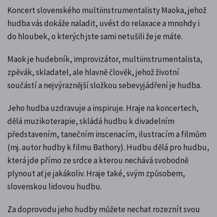
Koncert slovenského multiinstrumentalisty Maoka, jehož
hudba vás dokáže naladit, uvést do relaxace a mnohdy i
do hloubek, o kterých jste sami netušili že je máte.
Maok je hudebník, improvizátor, multiinstrumentalista,
zpěvák, skladatel, ale hlavně člověk, jehož životní
součástí a nejvýraznější složkou sebevyjádření je hudba.
Jeho hudba uzdravuje a inspiruje. Hraje na koncertech,
dělá muzikoterapie, skládá hudbu k divadelním
představením, tanečním inscenacím, ilustracím a filmům
(mj. autor hudby k filmu Bathory). Hudbu dělá pro hudbu,
která jde přímo ze srdce a kterou nechává svobodně
plynout ať je jakákoliv. Hraje také, svým způsobem,
slovenskou lidovou hudbu.
Za doprovodu jeho hudby můžete nechat rozeznít svou