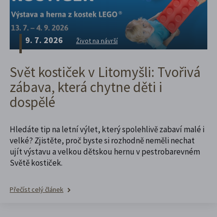
9. 7. 2026
Život na návrší
Svět kostiček v Litomyšli: Tvořivá
zábava, která chytne děti i
dospělé
Hledáte tip na letní výlet, který spolehlivě zabaví malé i
velké? Zjistěte, proč byste si rozhodně neměli nechat
ujít výstavu a velkou dětskou hernu v pestrobarevném
Světě kostiček.
Přečíst celý článek