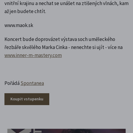
vnitřní krajinu a nechat se unášet na ztišených vlnách, kam
až jen budete chtít.
www.maok.sk
Koncert bude doprovázet výstava soch uměleckého
řezbáře skvělého Marka Cinka - nenechte si ujít - více na
www.inner-m-mastery.com
Pořádá
Spontanea
Koupit vstupenku