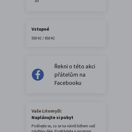
30
Vstupné
550 Kč / 650 Kč
Řekni o této akci
přátelům na
Facebooku
Vaše Litomyšl:
Naplánujte si pobyt
Podívejte se, co se na návrší během vaší
návštěvy děje. Poskládejte si program