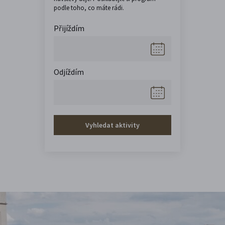
podle toho, co máte rádi.
Přijíždím
Odjíždím
Vyhledat aktivity