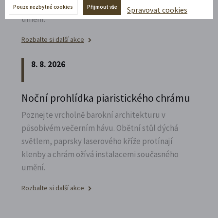
klenby a chrám ožívá instalacemi současného
Pouze nezbytné cookies
Přijmout vše
Spravovat cookies
umění.
Rozbalte si další akce
8. 8. 2026
Noční prohlídka piaristického chrámu
Poznejte vrcholně barokní architekturu v
působivém večerním hávu. Obětní stůl dýchá
světlem, paprsky laserového kříže protínají
klenby a chrám ožívá instalacemi současného
umění.
Rozbalte si další akce