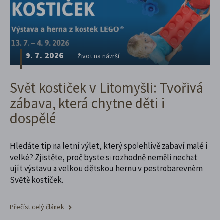
9. 7. 2026
Život na návrší
Svět kostiček v Litomyšli: Tvořivá
zábava, která chytne děti i
dospělé
Hledáte tip na letní výlet, který spolehlivě zabaví malé i
velké? Zjistěte, proč byste si rozhodně neměli nechat
ujít výstavu a velkou dětskou hernu v pestrobarevném
Světě kostiček.
Přečíst celý článek