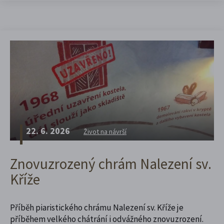
22. 6. 2026
Život na návrší
Znovuzrozený chrám Nalezení sv.
Kříže
Příběh piaristického chrámu Nalezení sv. Kříže je
příběhem velkého chátrání i odvážného znovuzrození.