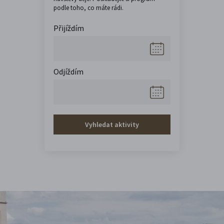
podle toho, co máte rádi.
Přijíždím
Odjíždím
Vyhledat aktivity