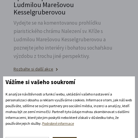
Ludmilou Marešovou
Kesselgruberovou
Vydejte se na komentovanou prohlídku
piaristického chrámu Nalezení sv.
Kříže s
Ludmilou Marešovou Kesselgruberovou a
poznejte jeho interiéry i bohatou sochařskou
výzdobu z trochu jiné perspektivy.
Rozbalte si další akce
Vážíme si vašeho soukromí
7. 8. 2026
K analýze návštěvnosti a funkcí webu, ukládání vašeho nastavení a
personalizaci obsahu a reklam využíváme cookies. Informace o tom, jak náš web
Noční prohlídka piaristického chrámu
používáte, sdílíme se svými partnery pro sociální média, inzerci a analýzy, kteří
mohou být ze zemí mimo EU. Partneři tyto údaje mohou zkombinovat s dalšími
Poznejte vrcholně barokní architekturu v
informacemi, které jste jim poskytli nebo které získali v důsledku toho, že
používáte jejich služby.
Podrobné informace
působivém večerním hávu. Obětní stůl dýchá
světlem, paprsky laserového kříže protínají