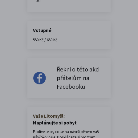
30
Vstupné
550 Kč / 650 Kč
Řekni o této akci
přátelům na
Facebooku
Vaše Litomyšl:
Naplánujte si pobyt
Podívejte se, co se na návrší během vaší
návštěvy děje. Poskládejte si program