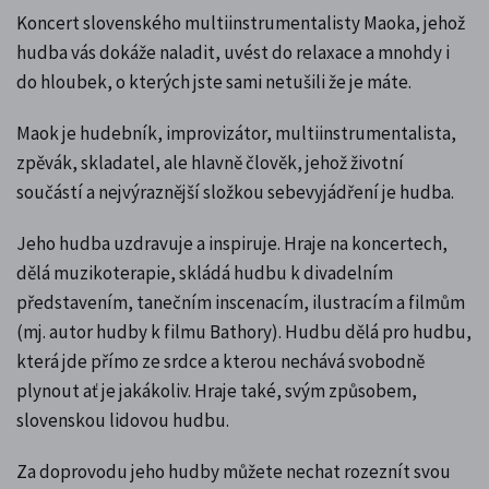
Koncert slovenského multiinstrumentalisty Maoka, jehož
hudba vás dokáže naladit, uvést do relaxace a mnohdy i
do hloubek, o kterých jste sami netušili že je máte.
Maok je hudebník, improvizátor, multiinstrumentalista,
zpěvák, skladatel, ale hlavně člověk, jehož životní
součástí a nejvýraznější složkou sebevyjádření je hudba.
Jeho hudba uzdravuje a inspiruje. Hraje na koncertech,
dělá muzikoterapie, skládá hudbu k divadelním
představením, tanečním inscenacím, ilustracím a filmům
(mj. autor hudby k filmu Bathory). Hudbu dělá pro hudbu,
která jde přímo ze srdce a kterou nechává svobodně
plynout ať je jakákoliv. Hraje také, svým způsobem,
slovenskou lidovou hudbu.
Za doprovodu jeho hudby můžete nechat rozeznít svou