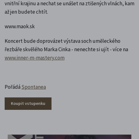
vnitřní krajinu a nechat se unášet na ztišených vlnách, kam
až jen budete chtít.
www.maok.sk
Koncert bude doprovázet výstava soch uměleckého
řezbáře skvělého Marka Cinka - nenechte si ujít - více na
www.inner-m-mastery.com
Pořádá
Spontanea
Koupit vstupenku