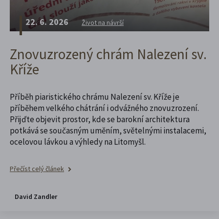
22. 6. 2026
Život na návrší
Znovuzrozený chrám Nalezení sv.
Kříže
Příběh piaristického chrámu Nalezení sv. Kříže je
příběhem velkého chátrání i odvážného znovuzrození.
Přijďte objevit prostor, kde se barokní architektura
potkává se současným uměním, světelnými instalacemi,
ocelovou lávkou a výhledy na Litomyšl.
Přečíst celý článek
David Zandler