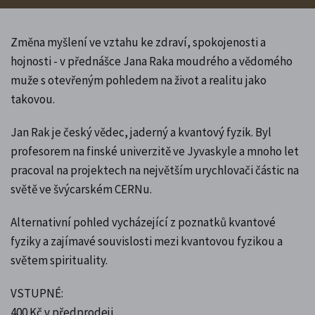
Změna myšlení ve vztahu ke zdraví, spokojenosti a
hojnosti - v přednášce Jana Raka moudrého a vědomého
muže s otevřeným pohledem na život a realitu jako
takovou.
Jan Rak je český vědec, jaderný a kvantový fyzik. Byl
profesorem na finské univerzitě ve Jyvaskyle a mnoho let
pracoval na projektech na největším urychlovači částic na
světě ve švýcarském CERNu.
Alternativní pohled vycházející z poznatků kvantové
fyziky a zajímavé souvislosti mezi kvantovou fyzikou a
světem spirituality.
VSTUPNÉ:
400 Kč v předprodeji