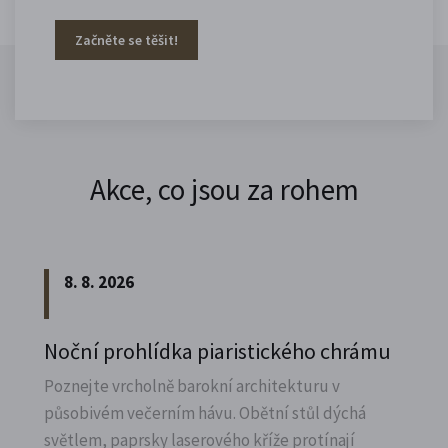
Začněte se těšit!
Akce, co jsou za rohem
8. 8. 2026
Noční prohlídka piaristického chrámu
Poznejte vrcholně barokní architekturu v
působivém večerním hávu. Obětní stůl dýchá
světlem, paprsky laserového kříže protínají