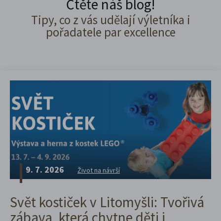
Čtěte náš blog!
Tipy, co z vás udělají výletníka i
pořadatele par excellence
9. 7. 2026
Život na návrší
Svět kostiček v Litomyšli: Tvořivá
zábava, která chytne děti i