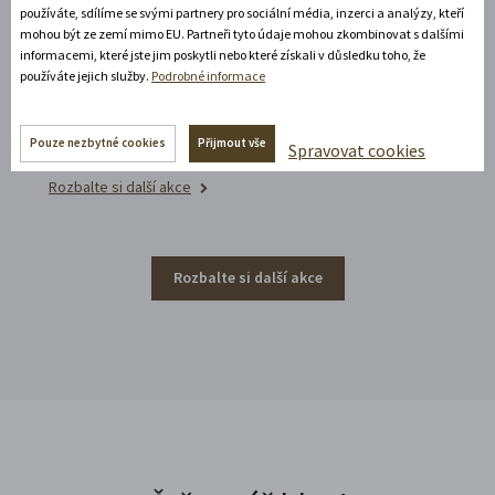
používáte, sdílíme se svými partnery pro sociální média, inzerci a analýzy, kteří
Poznejte vrcholně barokní architekturu v
mohou být ze zemí mimo EU. Partneři tyto údaje mohou zkombinovat s dalšími
působivém večerním hávu. Obětní stůl dýchá
informacemi, které jste jim poskytli nebo které získali v důsledku toho, že
používáte jejich služby.
Podrobné informace
světlem, paprsky laserového kříže protínají
klenby a chrám ožívá instalacemi současného
umění.
Pouze nezbytné cookies
Přijmout vše
Spravovat cookies
Rozbalte si další akce
Rozbalte si další akce