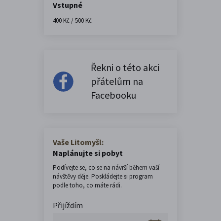
Vstupné
400 Kč / 500 Kč
Řekni o této akci
přátelům na
Facebooku
Vaše Litomyšl:
Naplánujte si pobyt
Podívejte se, co se na návrší během vaší
návštěvy děje. Poskládejte si program
podle toho, co máte rádi.
Přijíždím