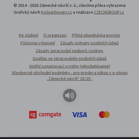
© 2014 - 2026 Zámecké návrší z. ú., všechna přáva vyhrazena
Grafický návrh
KošnarDesign.cz
a realizace
CZECHGROUP.cz
Ke stažení
O organizaci
Přímá objednávka prostor
Půjčovna vybavení
Zásady ochrany osobních údajů
Zásady zpracování souborů cookies
Souhlas se zpracováním osobních údajů
Vnitřní oznamovací systém (whistleblowing)
Všeobecné obchodní podmínky - pro prodej a nákup v e-shopu
„Zámecké návrší“ 02/25 -