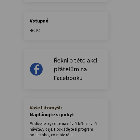
Vstupné
490 Kč
Řekni o této akci
přátelům na
Facebooku
Vaše Litomyšl:
Naplánujte si pobyt
Podívejte se, co se na návrší během vaší
návštěvy děje. Poskládejte si program
podle toho, co máte rádi.