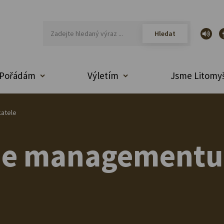
Pořádám
Výletím
Jsme Litomyš
katele
me managementu 