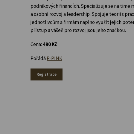
podnikových financích. Specializuje se na time
a osobní rozvoj a leadership. Spojuje teorii s pr
jednotlivcům a firmám naplno využít jejich poten
přístup a vášeň pro rozvoj jsou jeho značkou.
Cena:
490 Kč
Pořádá
P-PINK
Registrace