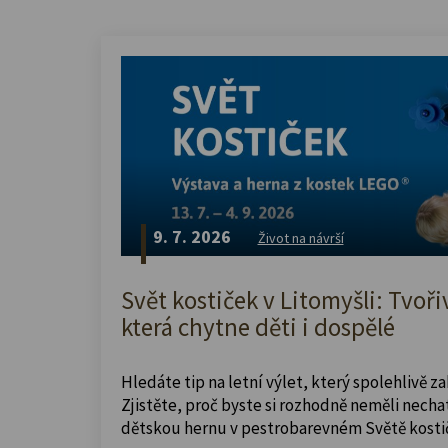
9. 7. 2026
Život na návrší
Svět kostiček v Litomyšli: Tvoři
která chytne děti i dospělé
Hledáte tip na letní výlet, který spolehlivě z
Zjistěte, proč byste si rozhodně neměli nechat
dětskou hernu v pestrobarevném Světě kosti