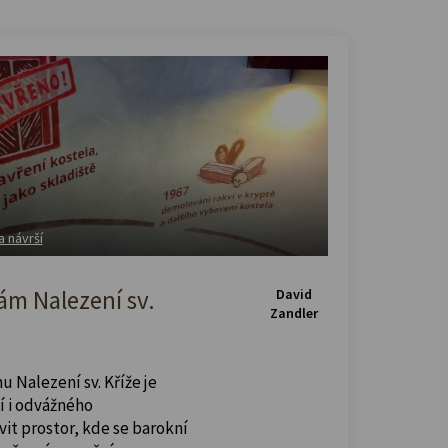
a návrší
m Nalezení sv.
David
Zandler
u Nalezení sv. Kříže je
í i odvážného
vit prostor, kde se barokní