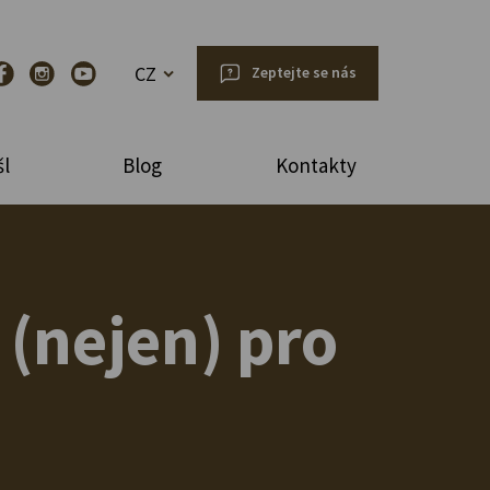
CZ
Zeptejte se nás
l
Blog
Kontakty
(nejen) pro