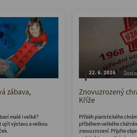
22. 6. 2026
Život n
vá zábava,
Znovuzrozený chrá
Kříže
abaví malé i velké?
Příběh piaristického chrám
 ujít výstavu a velkou
příběhem velkého chátrán
ček.
znovuzrození. Přijďte obje