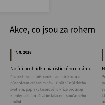
Akce, co jsou za rohem
7. 8. 2026
Noční prohlídka piaristického chrámu
N
Poznejte vrcholně barokní architekturu v
P
působivém večerním hávu. Obětní stůl dýchá
p
světlem, paprsky laserového kříže protínají
s
klenby a chrám ožívá instalacemi současného
k
umění.
u