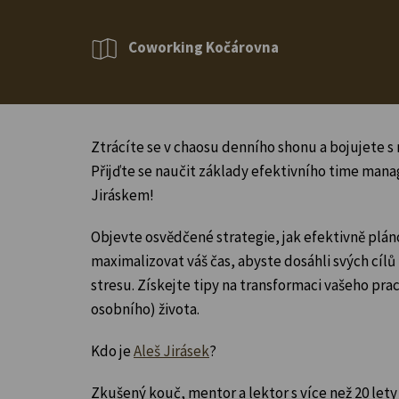
Coworking Kočárovna
Ztrácíte se v chaosu denního shonu a bojujete 
Přijďte se naučit základy efektivního time ma
Jiráskem!
Objevte osvědčené strategie, jak efektivně pláno
maximalizovat váš čas, abyste dosáhli svých cíl
stresu. Získejte tipy na transformaci vašeho pra
osobního) života.
Kdo je
Aleš Jirásek
?
Zkušený kouč, mentor a lektor s více než 20 lety