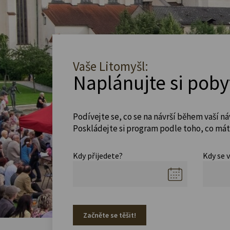
Vaše Litomyšl:
Naplánujte si poby
Podívejte se, co se na návrší během vaší ná
Poskládejte si program podle toho, co máte
Kdy přijedete?
Kdy se 
Začněte se těšit!