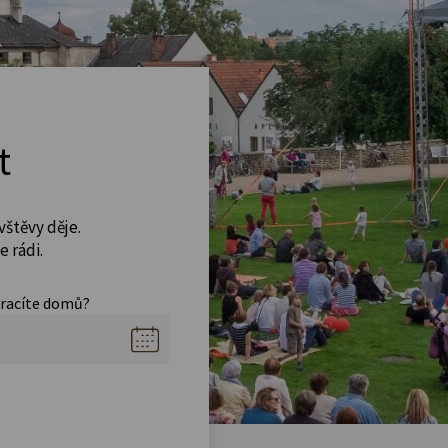
t
vštěvy děje.
 rádi.
vracíte domů?