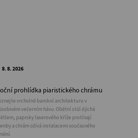
8. 8. 2026
oční prohlídka piaristického chrámu
oznejte vrcholně barokní architekturu v
ůsobivém večerním hávu. Obětní stůl dýchá
větlem, paprsky laserového kříže protínají
lenby a chrám ožívá instalacemi současného
mění.