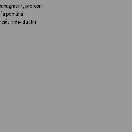
 managment, profesní
axí a pomáhá
ciál. Individuální