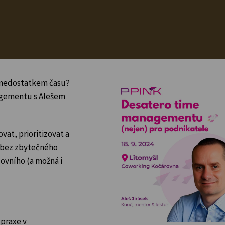
s nedostatkem času?
nagementu s Alešem
vat, prioritizovat a
ů bez zbytečného
covního (a možná i
 praxe v