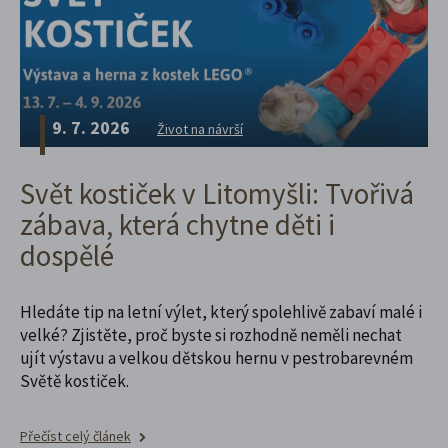
9. 7. 2026
Život na návrší
Svět kostiček v Litomyšli: Tvořivá
zábava, která chytne děti i
dospělé
Hledáte tip na letní výlet, který spolehlivě zabaví malé i
velké? Zjistěte, proč byste si rozhodně neměli nechat
ujít výstavu a velkou dětskou hernu v pestrobarevném
Světě kostiček.
Přečíst celý článek