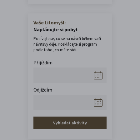
Vaše Litomyšl:
Naplánujte si pobyt
Podívejte se, co se na návrší během vaší
návštěvy děje. Poskládejte si program
podle toho, co máte rádi.
Přijíždím
Odjíždím
Vyhledat aktivity