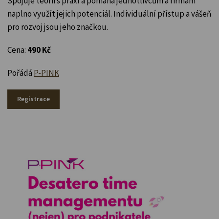
Spojuje teorii s praxí a pomáhá jednotlivcům a firmám
naplno využít jejich potenciál. Individuální přístup a vášeň
pro rozvoj jsou jeho značkou.
Cena:
490 Kč
Pořádá
P-PINK
Registrace