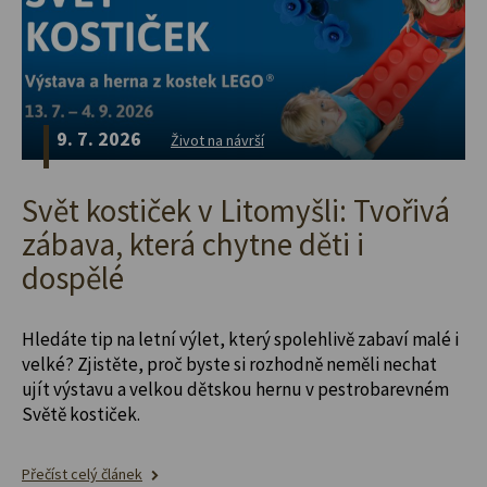
9. 7. 2026
Život na návrší
Svět kostiček v Litomyšli: Tvořivá
zábava, která chytne děti i
dospělé
Hledáte tip na letní výlet, který spolehlivě zabaví malé i
velké? Zjistěte, proč byste si rozhodně neměli nechat
ujít výstavu a velkou dětskou hernu v pestrobarevném
Světě kostiček.
Přečíst celý článek