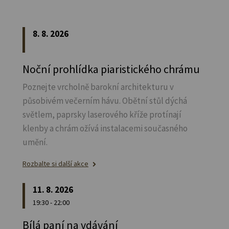
8. 8. 2026
Noční prohlídka piaristického chrámu
Poznejte vrcholně barokní architekturu v
působivém večerním hávu. Obětní stůl dýchá
světlem, paprsky laserového kříže protínají
klenby a chrám ožívá instalacemi současného
umění.
Rozbalte si další akce
11. 8. 2026
19:30 - 22:00
Bílá paní na vdávání