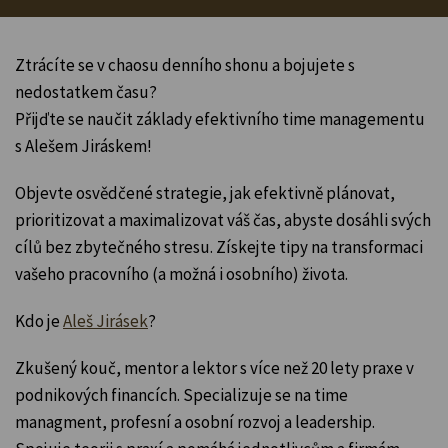
Ztrácíte se v chaosu denního shonu a bojujete s
nedostatkem času?
Přijďte se naučit základy efektivního time managementu
s Alešem Jiráskem!
Objevte osvědčené strategie, jak efektivně plánovat,
prioritizovat a maximalizovat váš čas, abyste dosáhli svých
cílů bez zbytečného stresu. Získejte tipy na transformaci
vašeho pracovního (a možná i osobního) života.
Kdo je
Aleš Jirásek
?
Zkušený kouč, mentor a lektor s více než 20 lety praxe v
podnikových financích. Specializuje se na time
managment, profesní a osobní rozvoj a leadership.