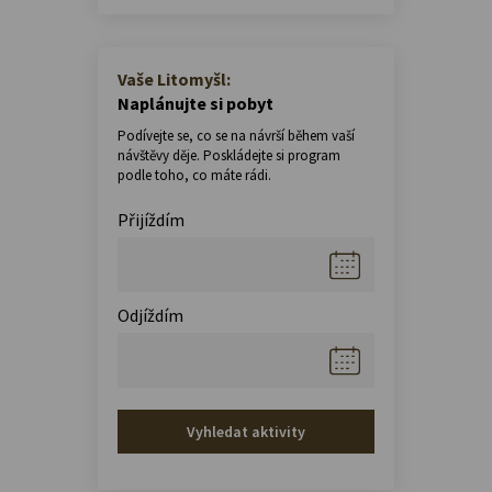
Vaše Litomyšl:
Naplánujte si pobyt
Podívejte se, co se na návrší během vaší
návštěvy děje. Poskládejte si program
podle toho, co máte rádi.
Přijíždím
Odjíždím
Vyhledat aktivity