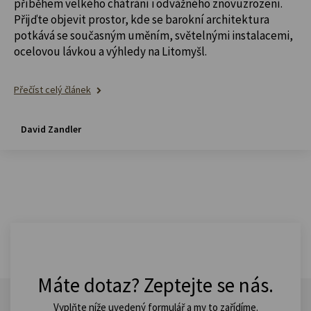
příběhem velkého chátrání i odvážného znovuzrození.
Přijďte objevit prostor, kde se barokní architektura
potkává se současným uměním, světelnými instalacemi,
ocelovou lávkou a výhledy na Litomyšl.
Přečíst celý článek
David Zandler
Máte dotaz? Zeptejte se nás.
Vyplňte níže uvedený formulář a my to zařídíme.