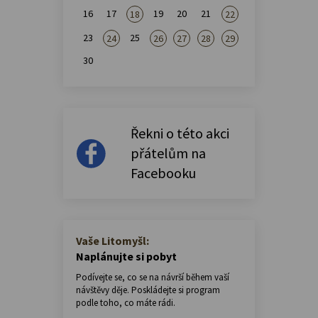
16
17
19
20
21
18
22
23
25
24
26
27
28
29
30
Řekni o této akci
přátelům na
Facebooku
Vaše Litomyšl:
Naplánujte si pobyt
Podívejte se, co se na návrší během vaší
návštěvy děje. Poskládejte si program
podle toho, co máte rádi.