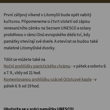
První zářijový víkend v Litomyšli bude opět nabitý
kulturou. Připomeneme si čtvrt století od zápisu
renesančního zámku na Seznam UNESCO a oslavy
proběhnou v rámci Dnů evropského dědictví, kdy
památky otevírají své dveře. A otevírat se budou také
malebné Litomyšlské dvorky.
Těšit se můžete také na
Noční prohlídky piaristického chrámu
- v pátek a sobotu 6.
a 7. 9., vždy od 21 hod.
Komentovanou prohlídku vzácné Očistcové kaple
- v
pátek 6. 9. od 19 hod.
Ubytujte se v srdci památky UNESCO!