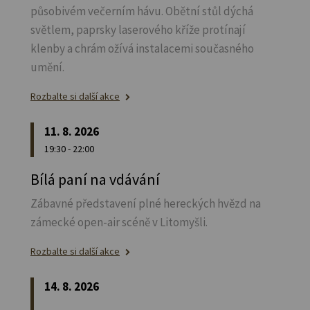
působivém večerním hávu. Obětní stůl dýchá
světlem, paprsky laserového kříže protínají
klenby a chrám ožívá instalacemi současného
umění.
Rozbalte si další akce
11. 8. 2026
19:30 - 22:00
Bílá paní na vdávání
Zábavné představení plné hereckých hvězd na
zámecké open-air scéně v Litomyšli.
Rozbalte si další akce
14. 8. 2026