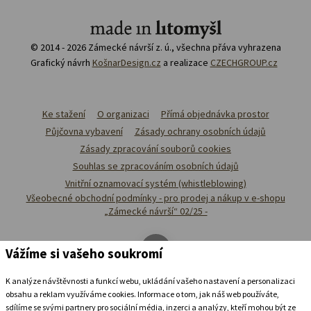
© 2014 - 2026 Zámecké návrší z. ú., všechna přáva vyhrazena
Grafický návrh
KošnarDesign.cz
a realizace
CZECHGROUP.cz
Ke stažení
O organizaci
Přímá objednávka prostor
Půjčovna vybavení
Zásady ochrany osobních údajů
Zásady zpracování souborů cookies
Souhlas se zpracováním osobních údajů
Vnitřní oznamovací systém (whistleblowing)
Všeobecné obchodní podmínky - pro prodej a nákup v e-shopu
„Zámecké návrší“ 02/25 -
Vážíme si vašeho soukromí
K analýze návštěvnosti a funkcí webu, ukládání vašeho nastavení a personalizaci
obsahu a reklam využíváme cookies. Informace o tom, jak náš web používáte,
sdílíme se svými partnery pro sociální média, inzerci a analýzy, kteří mohou být ze