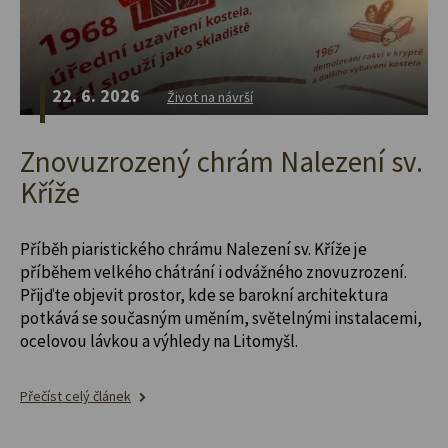
22. 6. 2026
Život na návrší
Znovuzrozený chrám Nalezení sv.
Kříže
Příběh piaristického chrámu Nalezení sv. Kříže je
příběhem velkého chátrání i odvážného znovuzrození.
Přijďte objevit prostor, kde se barokní architektura
potkává se současným uměním, světelnými instalacemi,
ocelovou lávkou a výhledy na Litomyšl.
Přečíst celý článek