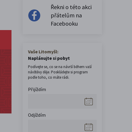
Řekni o této akci
přátelům na
Facebooku
Vaše Litomyšl:
Naplánujte si pobyt
Podívejte se, co se na návrší během vaší
návštěvy děje. Poskládejte si program
podle toho, co máte rádi.
Přijíždím
Odjíždím