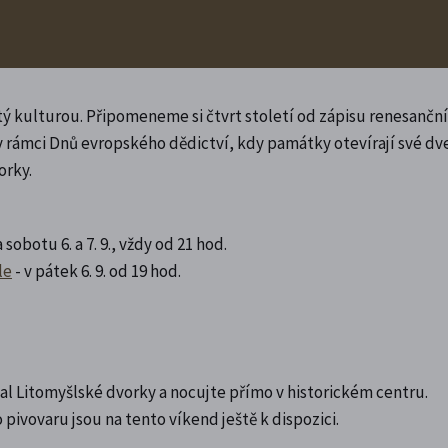
itý kulturou. Připomeneme si čtvrt století od zápisu renesančn
ámci Dnů evropského dědictví, kdy památky otevírají své dve
orky.
 sobotu 6. a 7. 9., vždy od 21 hod.
le
- v pátek 6. 9. od 19 hod.
ival Litomyšlské dvorky a nocujte přímo v historickém centru.
ivovaru jsou na tento víkend ještě k dispozici.