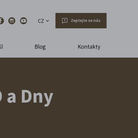
CZ
Zeptejte se nás
l
Blog
Kontakty
O a Dny