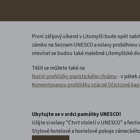
První zářijový víkend v Litomyšli bude opět nab
zámku na Seznam UNESCO a oslavy proběhnou v r
otevírat se budou také malebné Litomyšlské dv
Těšit se můžete také na
Noční prohlídky piaristického chrámu
- v pátek a
Komentovanou prohlídku vzácné Očistcové kap
Ubytujte se v srdci památky UNESCO!
Užijte si oslavy "Čtvrt století v UNESCO" a fest
Stylové hotelové a hostelové pokoje zámeckého p