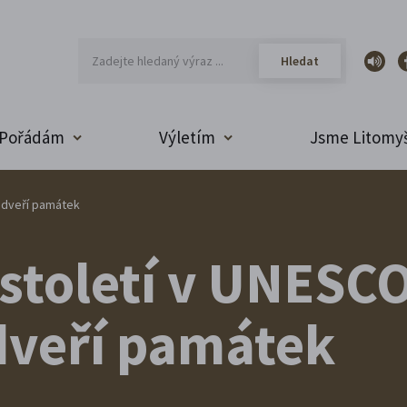
Pořádám
Výletím
Jsme Litomyš
h dveří památek
 století v UNESC
dveří památek