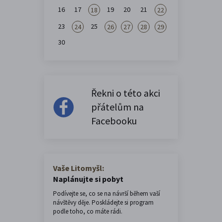
16
17
19
20
21
18
22
23
25
24
26
27
28
29
30
Řekni o této akci
přátelům na
Facebooku
Vaše Litomyšl:
Naplánujte si pobyt
Podívejte se, co se na návrší během vaší
návštěvy děje. Poskládejte si program
podle toho, co máte rádi.