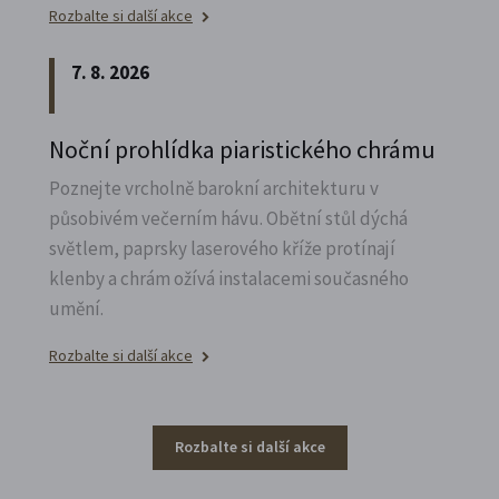
Rozbalte si další akce
7. 8. 2026
Noční prohlídka piaristického chrámu
Poznejte vrcholně barokní architekturu v
působivém večerním hávu. Obětní stůl dýchá
světlem, paprsky laserového kříže protínají
klenby a chrám ožívá instalacemi současného
umění.
Rozbalte si další akce
Rozbalte si další akce