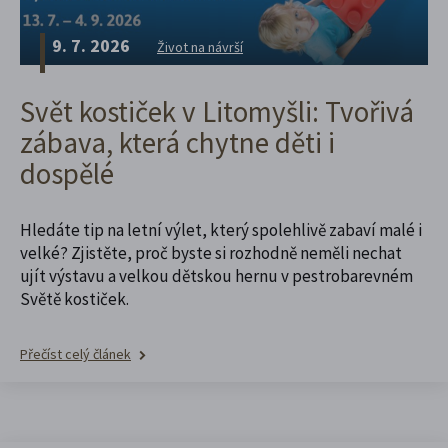
9. 7. 2026
Život na návrší
Svět kostiček v Litomyšli: Tvořivá
zábava, která chytne děti i
dospělé
Hledáte tip na letní výlet, který spolehlivě zabaví malé i
velké? Zjistěte, proč byste si rozhodně neměli nechat
ujít výstavu a velkou dětskou hernu v pestrobarevném
Světě kostiček.
Přečíst celý článek