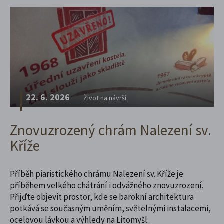
22. 6. 2026
Život na návrší
Znovuzrozený chrám Nalezení sv.
Kříže
Příběh piaristického chrámu Nalezení sv. Kříže je
příběhem velkého chátrání i odvážného znovuzrození.
Přijďte objevit prostor, kde se barokní architektura
potkává se současným uměním, světelnými instalacemi,
ocelovou lávkou a výhledy na Litomyšl.