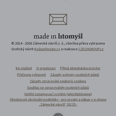
© 2014 - 2026 Zámecké návrší z. ú., všechna přáva vyhrazena
Grafický návrh
KošnarDesign.cz
a realizace
CZECHGROUP.cz
Ke stažení
O organizaci
Přímá objednávka prostor
Půjčovna vybavení
Zásady ochrany osobních údajů
Zásady zpracování souborů cookies
Souhlas se zpracováním osobních údajů
Vnitřní oznamovací systém (whistleblowing)
Všeobecné obchodní podmínky - pro prodej a nákup v e-shopu
„Zámecké návrší“ 02/25 -