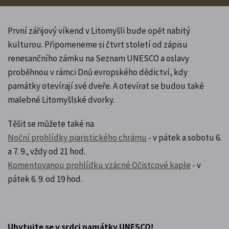
První zářijový víkend v Litomyšli bude opět nabitý
kulturou. Připomeneme si čtvrt století od zápisu
renesančního zámku na Seznam UNESCO a oslavy
proběhnou v rámci Dnů evropského dědictví, kdy
památky otevírají své dveře. A otevírat se budou také
malebné Litomyšlské dvorky.
Těšit se můžete také na
Noční prohlídky piaristického chrámu
- v pátek a sobotu 6.
a 7. 9., vždy od 21 hod.
Komentovanou prohlídku vzácné Očistcové kaple
- v
pátek 6. 9. od 19 hod.
Ubytujte se v srdci památky UNESCO!