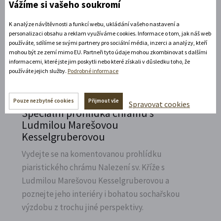
Vážíme si vašeho soukromí
Přijeďte navštívit Státní zámek v Litomyšli a
vzpomenout na naší první českou závodnici,
K analýze návštěvnosti a funkcí webu, ukládání vašeho nastavení a
Elišku Junkovou.
personalizaci obsahu a reklam využíváme cookies. Informace o tom, jak náš web
používáte, sdílíme se svými partnery pro sociální média, inzerci a analýzy, kteří
mohou být ze zemí mimo EU. Partneři tyto údaje mohou zkombinovat s dalšími
Rozbalte si další akce
informacemi, které jste jim poskytli nebo které získali v důsledku toho, že
používáte jejich služby.
Podrobné informace
7. 8. 2026
Pouze nezbytné cookies
Přijmout vše
Spravovat cookies
Speciální prohlídka chrámu s
Ludmilou Marešovou
Kesselgruberovou
Vydejte se na komentovanou prohlídku
piaristického chrámu Nalezení sv.
Kříže s
Ludmilou Marešovou Kesselgruberovou a
poznejte jeho interiéry i bohatou sochařskou
výzdobu z trochu jiné perspektivy.