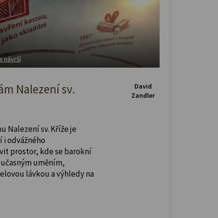
a návrší
m Nalezení sv.
David
Zandler
u Nalezení sv. Kříže je
í i odvážného
vit prostor, kde se barokní
současným uměním,
celovou lávkou a výhledy na