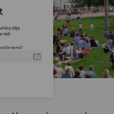
t
vštěvy děje.
 rádi.
vracíte domů?