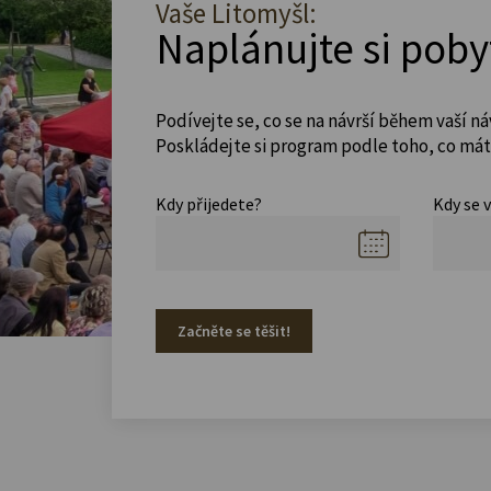
Vaše Litomyšl:
Naplánujte si poby
Podívejte se, co se na návrší během vaší ná
Poskládejte si program podle toho, co máte
Kdy přijedete?
Kdy se 
Začněte se těšit!