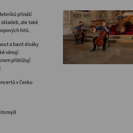
debníků přináší
 skladeb, ale také
popových hitů.
out a bavit diváky
ké věnují
rem přibližují
.
oncertů v Česku
Litomyšl