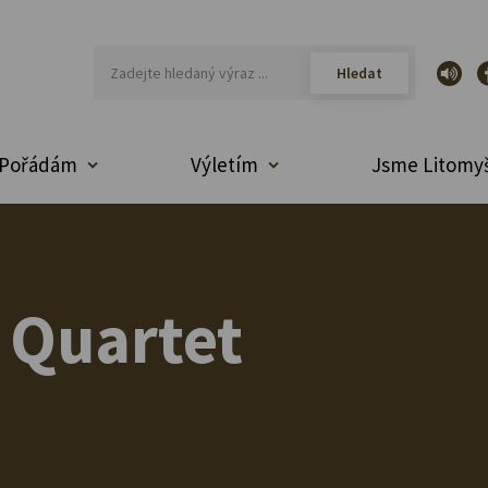
Pořádám
Výletím
Jsme Litomyš
 Quartet