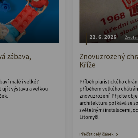
22. 6. 2026
Život n
vá zábava,
Znovuzrozený chrá
Kříže
abaví malé i velké?
Příběh piaristického chrám
 ujít výstavu a velkou
příběhem velkého chátrán
ček.
znovuzrození. Přijďte obje
architektura potkává se 
světelnými instalacemi, o
Litomyšl.
Přečíst celý článek