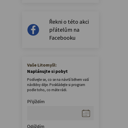
Řekni o této akci
přátelům na
Facebooku
Vaše Litomyšl:
Naplánujte si pobyt
Podívejte se, co se na návrší během vaší
návštěvy děje. Poskládejte si program
podle toho, co máte rádi.
Přijíždím
Odjíždím