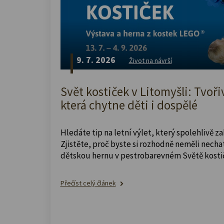
9. 7. 2026
Život na návrší
Svět kostiček v Litomyšli: Tvoři
která chytne děti i dospělé
Hledáte tip na letní výlet, který spolehlivě z
Zjistěte, proč byste si rozhodně neměli nechat
dětskou hernu v pestrobarevném Světě kosti
Přečíst celý článek