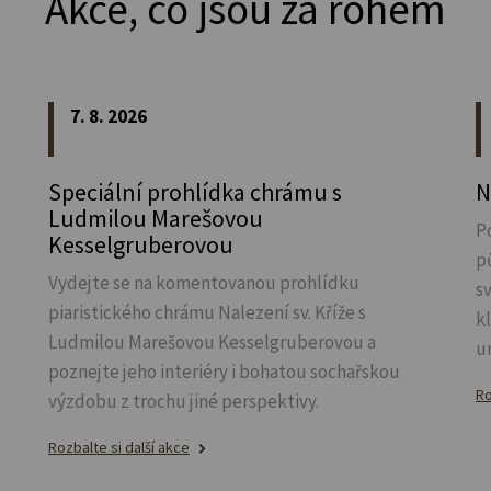
Akce, co jsou za rohem
7. 8. 2026
Speciální prohlídka chrámu s
N
Ludmilou Marešovou
P
Kesselgruberovou
p
Vydejte se na komentovanou prohlídku
s
piaristického chrámu Nalezení sv.
Kříže s
k
Ludmilou Marešovou Kesselgruberovou a
u
poznejte jeho interiéry i bohatou sochařskou
Ro
výzdobu z trochu jiné perspektivy.
Rozbalte si další akce