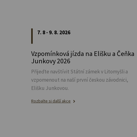
7. 8 - 9. 8. 2026
Vzpomínková jízda na Elišku a Čeňka
Junkovy 2026
Přijeďte navštívit Státní zámek v Litomyšli a
vzpomenout na naší první českou závodnici,
Elišku Junkovou.
Rozbalte si další akce