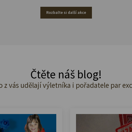
Rozbalte si další akce
Čtěte náš blog!
o z vás udělají výletníka i pořadatele par ex