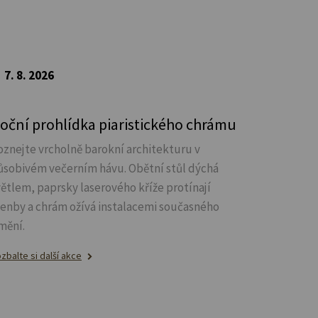
7. 8. 2026
oční prohlídka piaristického chrámu
oznejte vrcholně barokní architekturu v
ůsobivém večerním hávu. Obětní stůl dýchá
větlem, paprsky laserového kříže protínají
lenby a chrám ožívá instalacemi současného
mění.
zbalte si další akce