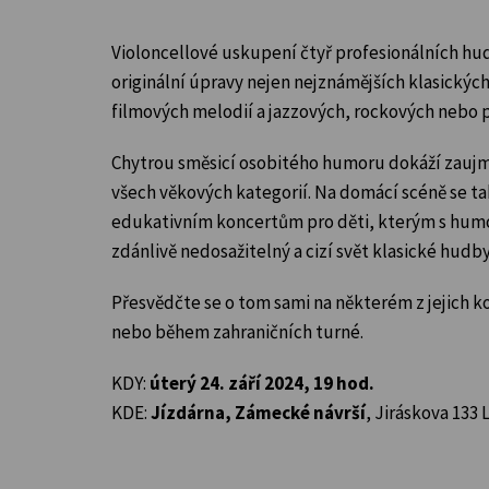
Violoncellové uskupení čtyř profesionálních hu
originální úpravy nejen nejznámějších klasických
filmových melodií a jazzových, rockových nebo 
Chytrou směsicí osobitého humoru dokáží zaujm
všech věkových kategorií. Na domácí scéně se ta
edukativním koncertům pro děti, kterým s humo
zdánlivě nedosažitelný a cizí svět klasické hudby
Přesvědčte se o tom sami na některém z jejich k
nebo během zahraničních turné.
KDY:
úterý 24. září 2024, 19 hod.
KDE:
Jízdárna, Zámecké návrší
, Jiráskova 133 