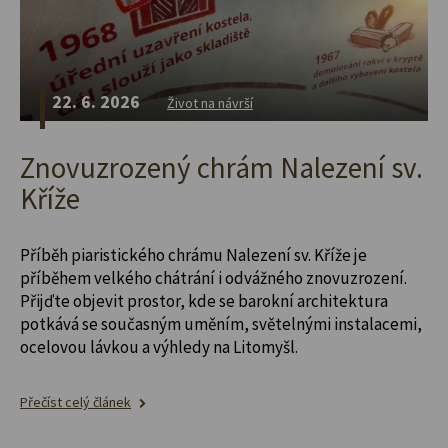
22. 6. 2026
Život na návrší
Znovuzrozený chrám Nalezení sv.
Kříže
Příběh piaristického chrámu Nalezení sv. Kříže je
příběhem velkého chátrání i odvážného znovuzrození.
Přijďte objevit prostor, kde se barokní architektura
potkává se současným uměním, světelnými instalacemi,
ocelovou lávkou a výhledy na Litomyšl.
Přečíst celý článek