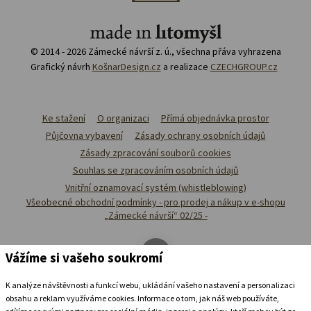
© 2014 - 2026 Zámecké návrší z. ú., všechna přáva vyhrazena
Grafický návrh
KošnarDesign.cz
a realizace
CZECHGROUP.cz
Ke stažení
O organizaci
Přímá objednávka prostor
Půjčovna vybavení
Zásady ochrany osobních údajů
Zásady zpracování souborů cookies
Souhlas se zpracováním osobních údajů
Vnitřní oznamovací systém (whistleblowing)
Všeobecné obchodní podmínky - pro prodej a nákup v e-shopu
„Zámecké návrší“ 02/25 -
Vážíme si vašeho soukromí
K analýze návštěvnosti a funkcí webu, ukládání vašeho nastavení a personalizaci
obsahu a reklam využíváme cookies. Informace o tom, jak náš web používáte,