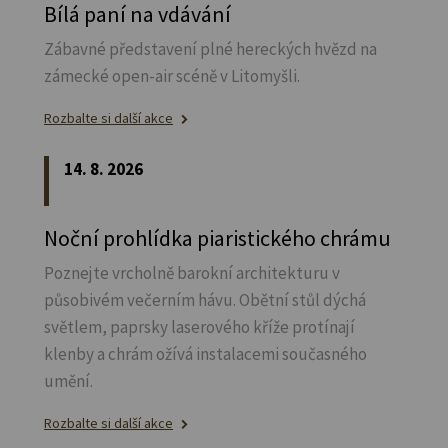
Bílá paní na vdávání
Zábavné představení plné hereckých hvězd na
zámecké open-air scéně v Litomyšli.
Rozbalte si další akce
14. 8. 2026
Noční prohlídka piaristického chrámu
Poznejte vrcholně barokní architekturu v
působivém večerním hávu. Obětní stůl dýchá
světlem, paprsky laserového kříže protínají
klenby a chrám ožívá instalacemi současného
umění.
Rozbalte si další akce