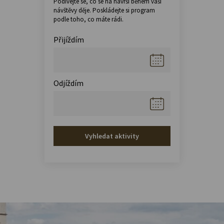
Podívejte se, co se na návrší během vaší
návštěvy děje. Poskládejte si program
podle toho, co máte rádi.
Přijíždím
Odjíždím
Vyhledat aktivity