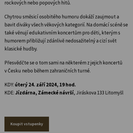
rockových nebo popových hitů.
Chytrou směsicí osobitého humoru dokáží zaujmout a
bavit diváky všech věkových kategorií. Na domácí scéně se
také věnují edukativním koncertům pro děti, kterým s
humorem přibližují zdánlivě nedosažitelný a cizí svět
klasické hudby.
Přesvědčte se o tom sami na některém z jejich koncertů
v Česku nebo během zahraničních turné.
KDY:
úterý 24. září 2024, 19 hod.
KDE:
Jízdárna, Zámecké návrší
, Jiráskova 133 Litomyšl
Koupit vstupenky