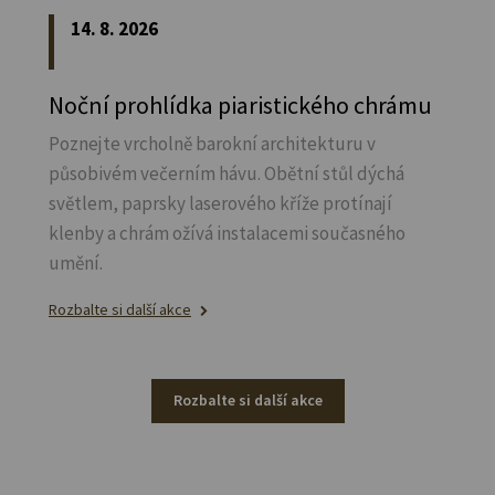
14. 8. 2026
Noční prohlídka piaristického chrámu
Poznejte vrcholně barokní architekturu v
působivém večerním hávu. Obětní stůl dýchá
světlem, paprsky laserového kříže protínají
klenby a chrám ožívá instalacemi současného
umění.
Rozbalte si další akce
Rozbalte si další akce