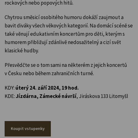
rockových nebo popových hitů.
Chytrou směsicí osobitého humoru dokáží zaujmout a
bavit diváky všech věkových kategorií. Na domácí scéně se
také věnují edukativním koncertům pro děti, kterým s
humorem přibližují zdánlivě nedosažitelný a cizí svět
klasické hudby.
Přesvědčte se o tom sami na některém z jejich koncertů
v Česku nebo během zahraničních turné.
KDY:
úterý 24. září 2024, 19 hod.
KDE:
Jízdárna, Zámecké návrší
, Jiráskova 133 Litomyšl
Koupit vstupenky