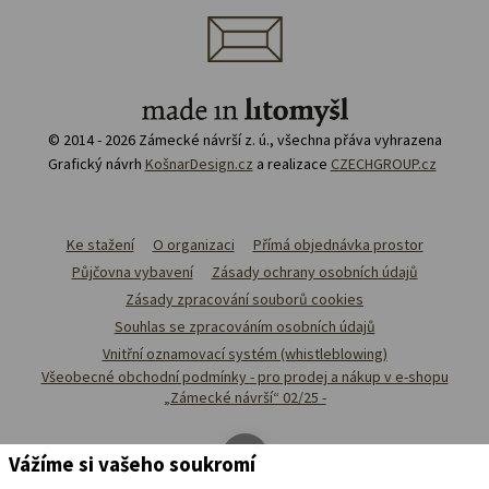
© 2014 - 2026 Zámecké návrší z. ú., všechna přáva vyhrazena
Grafický návrh
KošnarDesign.cz
a realizace
CZECHGROUP.cz
Ke stažení
O organizaci
Přímá objednávka prostor
Půjčovna vybavení
Zásady ochrany osobních údajů
Zásady zpracování souborů cookies
Souhlas se zpracováním osobních údajů
Vnitřní oznamovací systém (whistleblowing)
Všeobecné obchodní podmínky - pro prodej a nákup v e-shopu
„Zámecké návrší“ 02/25 -
Vážíme si vašeho soukromí