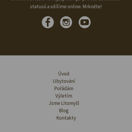
statusů a sdílíme online. Mrkněte!
Úvod
Ubytování
Pořádám
Výletím
Jsme Litomyšl
Blog
Kontakty