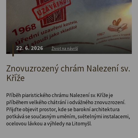
22. 6. 2026
Život na návrší
Znovuzrozený chrám Nalezení sv.
Kříže
Příběh piaristického chrámu Nalezení sv. Kříže je
příběhem velkého chátrání i odvážného znovuzrození.
Přijďte objevit prostor, kde se barokní architektura
potkává se současným uměním, světelnými instalacemi,
ocelovou lávkou a výhledy na Litomyšl.