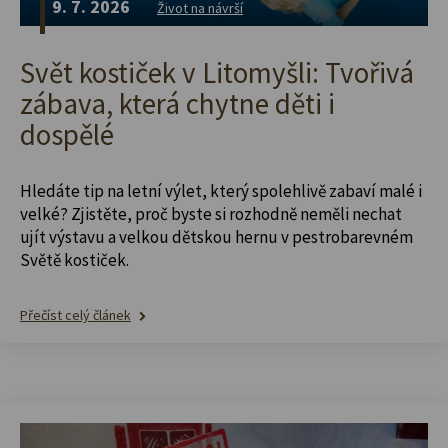
9. 7. 2026
Život na návrší
Svět kostiček v Litomyšli: Tvořivá
zábava, která chytne děti i
dospělé
Hledáte tip na letní výlet, který spolehlivě zabaví malé i
velké? Zjistěte, proč byste si rozhodně neměli nechat
ujít výstavu a velkou dětskou hernu v pestrobarevném
Světě kostiček.
Přečíst celý článek