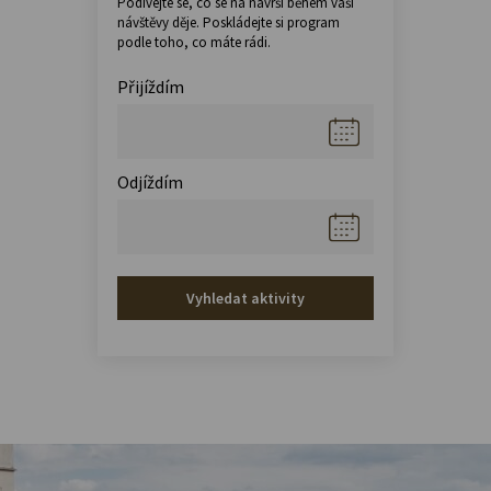
Podívejte se, co se na návrší během vaší
návštěvy děje. Poskládejte si program
podle toho, co máte rádi.
Přijíždím
Odjíždím
Vyhledat aktivity