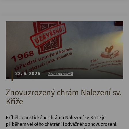
22. 6. 2026
Život na návrší
Znovuzrozený chrám Nalezení sv.
Kříže
Příběh piaristického chrámu Nalezení sv. Kříže je
příběhem velkého chátrání i odvážného znovuzrození.