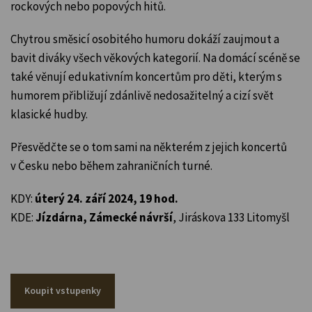
rockových nebo popových hitů.
Chytrou směsicí osobitého humoru dokáží zaujmout a
bavit diváky všech věkových kategorií. Na domácí scéně se
také věnují edukativním koncertům pro děti, kterým s
humorem přibližují zdánlivě nedosažitelný a cizí svět
klasické hudby.
Přesvědčte se o tom sami na některém z jejich koncertů
v Česku nebo během zahraničních turné.
KDY:
úterý 24. září 2024, 19 hod.
KDE:
Jízdárna, Zámecké návrší
, Jiráskova 133 Litomyšl
Koupit vstupenky