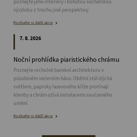
poznejte jeho interiéry i bohatou sochařskou
výzdobu z trochu jiné perspektivy.
Rozbalte si další akce
7. 8. 2026
Noční prohlídka piaristického chrámu
Poznejte vrcholně barokní architekturu v
působivém večerním hávu. Obětní stůl dýchá
světlem, paprsky laserového kříže protínají
klenby a chrám ožívá instalacemi současného
umění.
Rozbalte si další akce