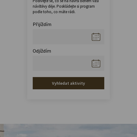
Podívejte se, co se na návrší během vaší
návštěvy děje. Poskládejte si program
podle toho, co máte rádi.
Přijíždím
Odjíždím
Vyhledat aktivity