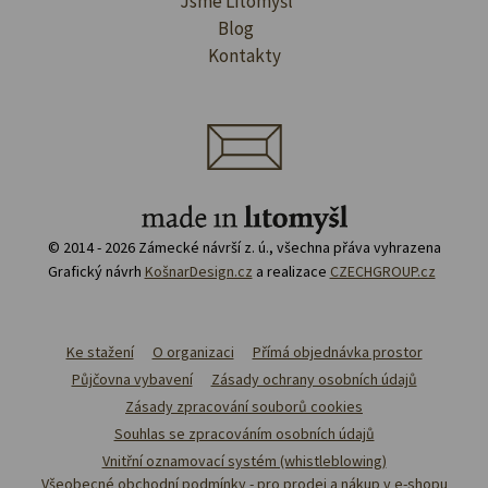
Jsme Litomyšl
Blog
Kontakty
© 2014 - 2026 Zámecké návrší z. ú., všechna přáva vyhrazena
Grafický návrh
KošnarDesign.cz
a realizace
CZECHGROUP.cz
Ke stažení
O organizaci
Přímá objednávka prostor
Půjčovna vybavení
Zásady ochrany osobních údajů
Zásady zpracování souborů cookies
Souhlas se zpracováním osobních údajů
Vnitřní oznamovací systém (whistleblowing)
Všeobecné obchodní podmínky - pro prodej a nákup v e-shopu