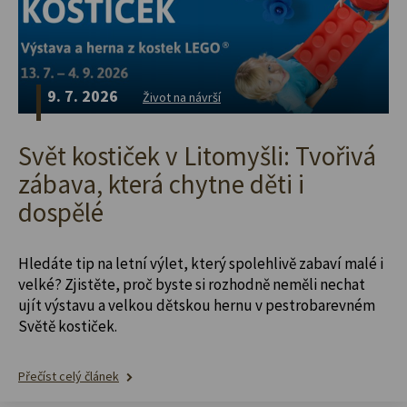
9. 7. 2026
Život na návrší
Svět kostiček v Litomyšli: Tvořivá
zábava, která chytne děti i
dospělé
Hledáte tip na letní výlet, který spolehlivě zabaví malé i
velké? Zjistěte, proč byste si rozhodně neměli nechat
ujít výstavu a velkou dětskou hernu v pestrobarevném
Světě kostiček.
Přečíst celý článek