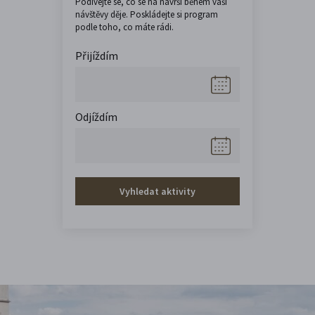
Podívejte se, co se na návrší během vaší
návštěvy děje. Poskládejte si program
podle toho, co máte rádi.
Přijíždím
Odjíždím
Vyhledat aktivity