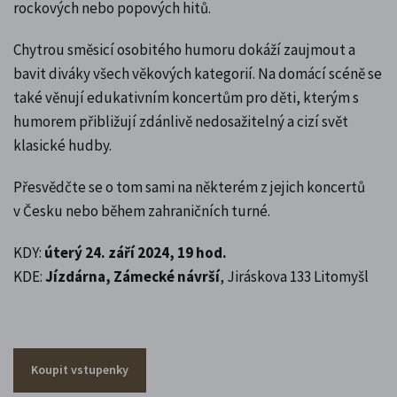
rockových nebo popových hitů.
Chytrou směsicí osobitého humoru dokáží zaujmout a
bavit diváky všech věkových kategorií. Na domácí scéně se
také věnují edukativním koncertům pro děti, kterým s
humorem přibližují zdánlivě nedosažitelný a cizí svět
klasické hudby.
Přesvědčte se o tom sami na některém z jejich koncertů
v Česku nebo během zahraničních turné.
KDY:
úterý 24. září 2024, 19 hod.
KDE:
Jízdárna, Zámecké návrší
, Jiráskova 133 Litomyšl
Koupit vstupenky