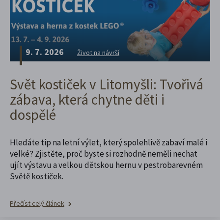
9. 7. 2026
Život na návrší
Svět kostiček v Litomyšli: Tvořivá
zábava, která chytne děti i
dospělé
Hledáte tip na letní výlet, který spolehlivě zabaví malé i
velké? Zjistěte, proč byste si rozhodně neměli nechat
ujít výstavu a velkou dětskou hernu v pestrobarevném
Světě kostiček.
Přečíst celý článek