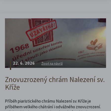
22. 6. 2026
Život na návrší
Znovuzrozený chrám Nalezení sv.
Kříže
Příběh piaristického chrámu Nalezení sv. Kříže je
příběhem velkého chátrání i odvážného znovuzrození.