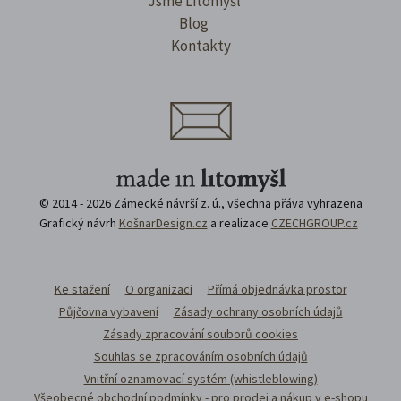
Jsme Litomyšl
Blog
Kontakty
© 2014 - 2026 Zámecké návrší z. ú., všechna přáva vyhrazena
Grafický návrh
KošnarDesign.cz
a realizace
CZECHGROUP.cz
Ke stažení
O organizaci
Přímá objednávka prostor
Půjčovna vybavení
Zásady ochrany osobních údajů
Zásady zpracování souborů cookies
Souhlas se zpracováním osobních údajů
Vnitřní oznamovací systém (whistleblowing)
Všeobecné obchodní podmínky - pro prodej a nákup v e-shopu