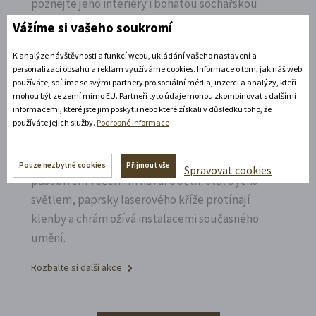
poznejte jeho interiéry i bohatou sochařskou
výzdobu z trochu jiné perspektivy.
Vážíme si vašeho soukromí
Rozbalte si další akce
K analýze návštěvnosti a funkcí webu, ukládání vašeho nastavení a
personalizaci obsahu a reklam využíváme cookies. Informace o tom, jak náš web
používáte, sdílíme se svými partnery pro sociální média, inzerci a analýzy, kteří
7. 8. 2026
mohou být ze zemí mimo EU. Partneři tyto údaje mohou zkombinovat s dalšími
informacemi, které jste jim poskytli nebo které získali v důsledku toho, že
používáte jejich služby.
Podrobné informace
Noční prohlídka piaristického chrámu
Poznejte vrcholně barokní architekturu v
Pouze nezbytné cookies
Přijmout vše
Spravovat cookies
působivém večerním hávu. Obětní stůl dýchá
světlem, paprsky laserového kříže protínají
klenby a chrám ožívá instalacemi současného
umění.
Rozbalte si další akce