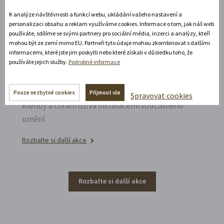
14. 8. 2026
K analýze návštěvnosti a funkcí webu, ukládání vašeho nastavení a
personalizaci obsahu a reklam využíváme cookies. Informace o tom, jak náš web
používáte, sdílíme se svými partnery pro sociální média, inzerci a analýzy, kteří
mohou být ze zemí mimo EU. Partneři tyto údaje mohou zkombinovat s dalšími
Noční prohlídka piaristického chrámu
informacemi, které jste jim poskytli nebo které získali v důsledku toho, že
používáte jejich služby.
Podrobné informace
Poznejte vrcholně barokní architekturu v
působivém večerním hávu. Obětní stůl dýchá
světlem, paprsky laserového kříže protínají
Pouze nezbytné cookies
Přijmout vše
Spravovat cookies
klenby a chrám ožívá instalacemi současného
umění.
Rozbalte si další akce
Rozbalte si další akce