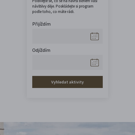
Podívejte se, co se na návrší během vaší
návštěvy děje. Poskládejte si program
podle toho, co máte rádi.
Přijíždím
Odjíždím
Vyhledat aktivity