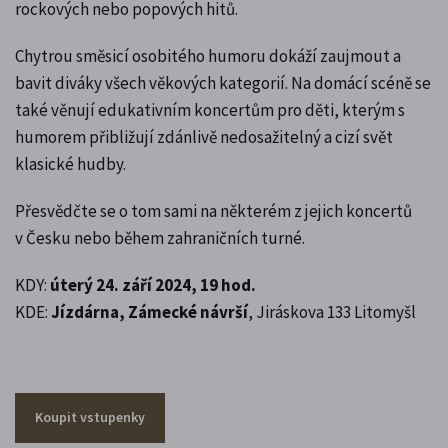
rockových nebo popových hitů.
Chytrou směsicí osobitého humoru dokáží zaujmout a
bavit diváky všech věkových kategorií. Na domácí scéně se
také věnují edukativním koncertům pro děti, kterým s
humorem přibližují zdánlivě nedosažitelný a cizí svět
klasické hudby.
Přesvědčte se o tom sami na některém z jejich koncertů
v Česku nebo během zahraničních turné.
KDY:
úterý 24. září 2024, 19 hod.
KDE:
Jízdárna, Zámecké návrší
, Jiráskova 133 Litomyšl
Koupit vstupenky