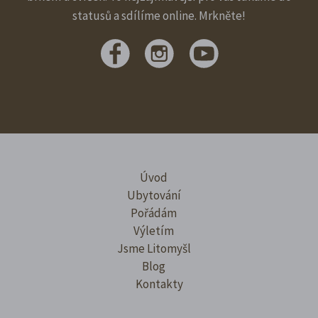
statusů a sdílíme online. Mrkněte!
Úvod
Ubytování
Pořádám
Výletím
Jsme Litomyšl
Blog
Kontakty