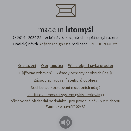
© 2014 - 2026 Zámecké návrší z. ú., všechna přáva vyhrazena
Grafický návrh
KošnarDesign.cz
a realizace
CZECHGROUP.cz
Ke stažení
O organizaci
Přímá objednávka prostor
Půjčovna vybavení
Zásady ochrany osobních údajů
Zásady zpracování souborů cookies
Souhlas se zpracováním osobních údajů
Vnitřní oznamovací systém (whistleblowing)
Všeobecné obchodní podmínky - pro prodej a nákup v e-shopu
„Zámecké návrší“ 02/25 -