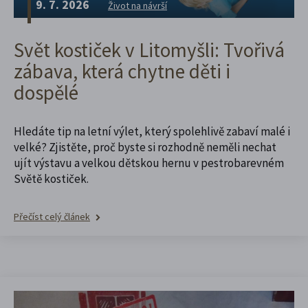
9. 7. 2026
Život na návrší
Svět kostiček v Litomyšli: Tvořivá
zábava, která chytne děti i
dospělé
Hledáte tip na letní výlet, který spolehlivě zabaví malé i
velké? Zjistěte, proč byste si rozhodně neměli nechat
ujít výstavu a velkou dětskou hernu v pestrobarevném
Světě kostiček.
Přečíst celý článek