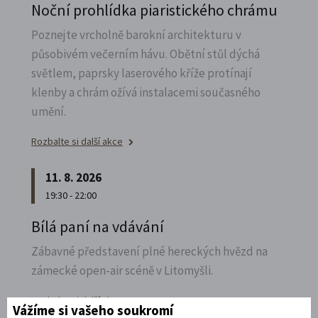
Noční prohlídka piaristického chrámu
Poznejte vrcholně barokní architekturu v
působivém večerním hávu. Obětní stůl dýchá
světlem, paprsky laserového kříže protínají
klenby a chrám ožívá instalacemi současného
umění.
Rozbalte si další akce
11. 8. 2026
19:30 - 22:00
Bílá paní na vdávání
Zábavné představení plné hereckých hvězd na
zámecké open-air scéně v Litomyšli.
Rozbalte si další akce
Vážíme si vašeho soukromí