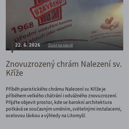
22. 6. 2026
Život na návrší
Znovuzrozený chrám Nalezení sv.
Kříže
Příběh piaristického chrámu Nalezení sv. Kříže je
příběhem velkého chátrání i odvážného znovuzrození.
Přijďte objevit prostor, kde se barokní architektura
potkává se současným uměním, světelnými instalacemi,
ocelovou lávkou a výhledy na Litomyšl.