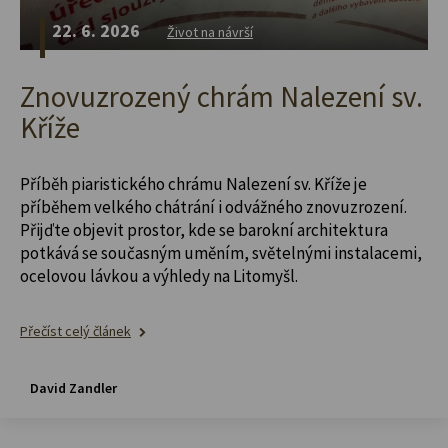
22. 6. 2026
Život na návrší
Znovuzrozený chrám Nalezení sv.
Kříže
Příběh piaristického chrámu Nalezení sv. Kříže je
příběhem velkého chátrání i odvážného znovuzrození.
Přijďte objevit prostor, kde se barokní architektura
potkává se současným uměním, světelnými instalacemi,
ocelovou lávkou a výhledy na Litomyšl.
Přečíst celý článek
David Zandler