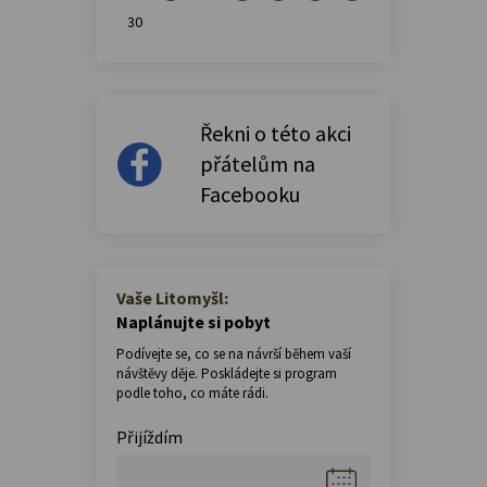
30
Řekni o této akci
přátelům na
Facebooku
Vaše Litomyšl:
Naplánujte si pobyt
Podívejte se, co se na návrší během vaší
návštěvy děje. Poskládejte si program
podle toho, co máte rádi.
Přijíždím