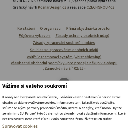
© 2014 - 2026 Zámecké návrší z. ú., všechna přáva vyhrazena
Grafický návrh
KošnarDesign.cz
a realizace
CZECHGROUP.cz
Ke stažení
O organizaci
Přímá objednávka prostor
Půjčovna vybavení
Zásady ochrany osobních údajů
Zásady zpracování souborů cookies
Souhlas se zpracováním osobních údajů
Vnitřní oznamovací systém (whistleblowing)
Všeobecné obchodní podmínky - pro prodej a nákup v e-shopu
„Zámecké návrší“ 02/25 -
Vážíme si vašeho soukromí
K analýze návštěvnosti a funkcí webu, ukládání vašeho nastavení a personalizaci
obsahu a reklam využíváme cookies. Informace o tom, jak náš web používáte,
sdílíme se svými partnery pro sociální média, inzerci a analýzy, kteří mohou být ze
zemí mimo EU. Partneři tyto údaje mohou zkombinovat s dalšími informacemi, které
jste jim poskytli nebo které získali v důsledku toho, že používáte jejich služby.
Podrobné informace
Spravovat cookies