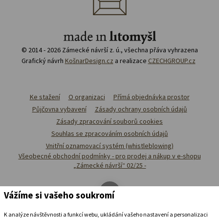
© 2014 - 2026 Zámecké návrší z. ú., všechna přáva vyhrazena
Grafický návrh
KošnarDesign.cz
a realizace
CZECHGROUP.cz
Ke stažení
O organizaci
Přímá objednávka prostor
Půjčovna vybavení
Zásady ochrany osobních údajů
Zásady zpracování souborů cookies
Souhlas se zpracováním osobních údajů
Vnitřní oznamovací systém (whistleblowing)
Všeobecné obchodní podmínky - pro prodej a nákup v e-shopu
„Zámecké návrší“ 02/25 -
Vážíme si vašeho soukromí
K analýze návštěvnosti a funkcí webu, ukládání vašeho nastavení a personalizaci