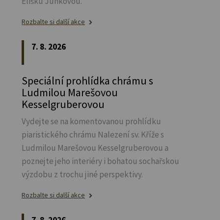
Elišku Junkovou.
Rozbalte si další akce
7. 8. 2026
Speciální prohlídka chrámu s
Ludmilou Marešovou
Kesselgruberovou
Vydejte se na komentovanou prohlídku
piaristického chrámu Nalezení sv.
Kříže s
Ludmilou Marešovou Kesselgruberovou a
poznejte jeho interiéry i bohatou sochařskou
výzdobu z trochu jiné perspektivy.
Rozbalte si další akce
7. 8. 2026