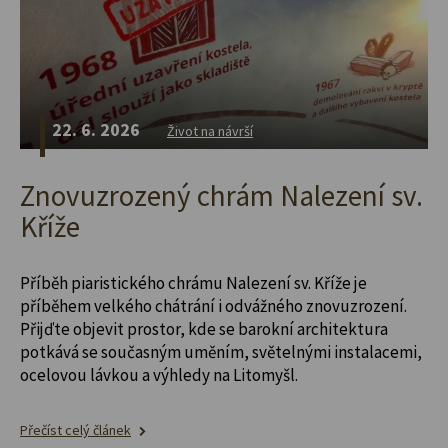
22. 6. 2026
Život na návrší
Znovuzrozený chrám Nalezení sv.
Kříže
Příběh piaristického chrámu Nalezení sv. Kříže je
příběhem velkého chátrání i odvážného znovuzrození.
Přijďte objevit prostor, kde se barokní architektura
potkává se současným uměním, světelnými instalacemi,
ocelovou lávkou a výhledy na Litomyšl.
Přečíst celý článek