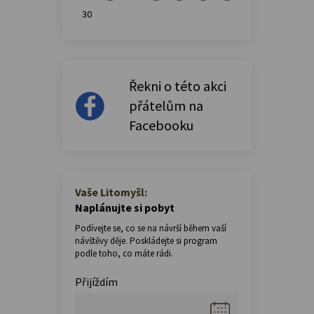
30
Řekni o této akci
přátelům na
Facebooku
Vaše Litomyšl:
Naplánujte si pobyt
Podívejte se, co se na návrší během vaší
návštěvy děje. Poskládejte si program
podle toho, co máte rádi.
Přijíždím