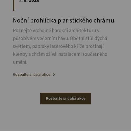
Noční prohlídka piaristického chrámu
Poznejte vrcholně barokní architekturu v
působivém večerním hávu. Obětní stůl dýchá
světlem, paprsky laserového kříže protínají
klenby a chrám ožívá instalacemi současného
umění.
Rozbalte si další akce
Rozbalte si další akce