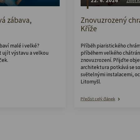
22. 6. 2026
Život n
vá zábava,
Znovuzrozený chrá
Kříže
abaví malé i velké?
Příběh piaristického chrám
 ujít výstavu a velkou
příběhem velkého chátrán
ček.
znovuzrození. Přijďte obje
architektura potkává se 
světelnými instalacemi, o
Litomyšl.
Přečíst celý článek