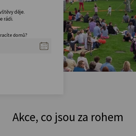
vštěvy děje.
 rádi.
vracíte domů?
Akce, co jsou za rohem