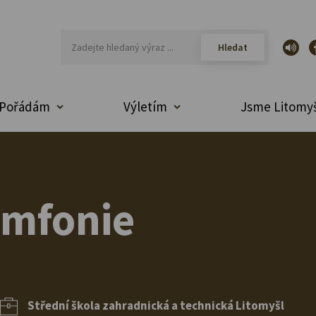
Pořádám
Výletím
Jsme Litomyš
ymfonie
Střední škola zahradnická a technická Litomyšl