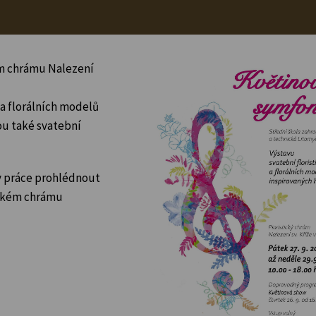
kém chrámu Nalezení
 a florálních modelů
u také svatební
ny práce prohlédnout
tickém chrámu