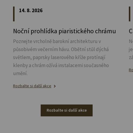
14. 8. 2026
Noční prohlídka piaristického chrámu
C
Poznejte vrcholně barokní architekturu v
N
působivém večerním hávu. Obětní stůl dýchá
j
světlem, paprsky laserového kříže protínají
z
klenby a chrám ožívá instalacemi současného
Ro
umění.
Rozbalte si další akce
Rozbalte si další akce