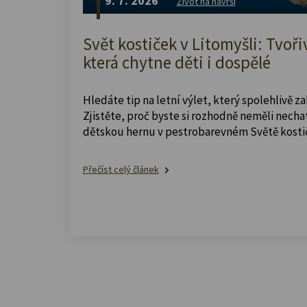
9. 7. 2026
Život na návrší
Svět kostiček v Litomyšli: Tvoři
která chytne děti i dospělé
Hledáte tip na letní výlet, který spolehlivě z
Zjistěte, proč byste si rozhodně neměli nechat
dětskou hernu v pestrobarevném Světě kosti
Přečíst celý článek