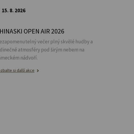
15. 8. 2026
HINASKI OPEN AIR 2026
ezapomenutelný večer plný skvělé hudby a
edinečné atmosféry pod širým nebem na
ámeckém nádvoří.
zbalte si další akce