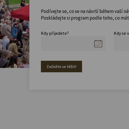
Podívejte se, co se na návrší během vaší ná
Poskládejte si program podle toho, co máte
Kdy přijedete?
Kdy se 
Začněte se těšit!