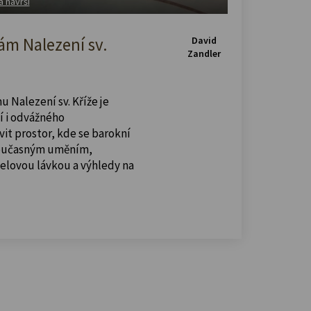
a návrší
m Nalezení sv.
David
Zandler
u Nalezení sv. Kříže je
í i odvážného
vit prostor, kde se barokní
současným uměním,
celovou lávkou a výhledy na