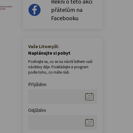
Řekni o této akci
přátelům na
Facebooku
Vaše Litomyšl:
Naplánujte si pobyt
Podívejte se, co se na návrší během vaší
návštěvy děje. Poskládejte si program
podle toho, co máte rádi.
Přijíždím
Odjíždím