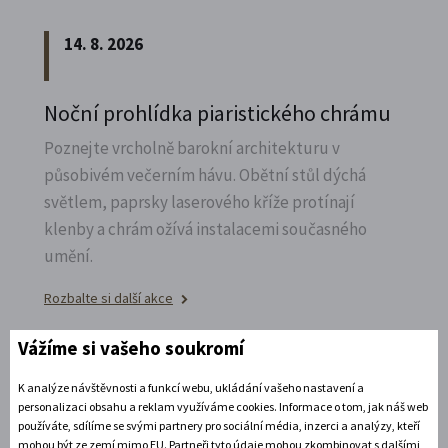
14. 8. 2026
Noční prohlídka piaristického chrámu
Poznejte vrcholně barokní architekturu v
působivém večerním hávu. Obětní stůl dýchá
světlem, paprsky laserového kříže protínají
klenby a chrám ožívá instalacemi současného
umění.
Rozbalte si další akce
Vážíme si vašeho soukromí
15. 8. 2026
K analýze návštěvnosti a funkcí webu, ukládání vašeho nastavení a
personalizaci obsahu a reklam využíváme cookies. Informace o tom, jak náš web
CHINASKI OPEN AIR 2026
používáte, sdílíme se svými partnery pro sociální média, inzerci a analýzy, kteří
mohou být ze zemí mimo EU. Partneři tyto údaje mohou zkombinovat s dalšími