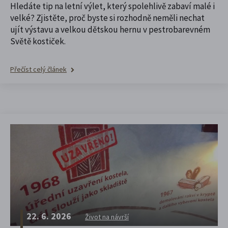
Hledáte tip na letní výlet, který spolehlivě zabaví malé i
velké? Zjistěte, proč byste si rozhodně neměli nechat
ujít výstavu a velkou dětskou hernu v pestrobarevném
Světě kostiček.
Přečíst celý článek
22. 6. 2026
Život na návrší