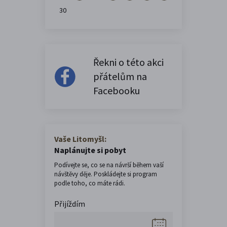
30
Řekni o této akci
přátelům na
Facebooku
Vaše Litomyšl:
Naplánujte si pobyt
Podívejte se, co se na návrší během vaší
návštěvy děje. Poskládejte si program
podle toho, co máte rádi.
Přijíždím