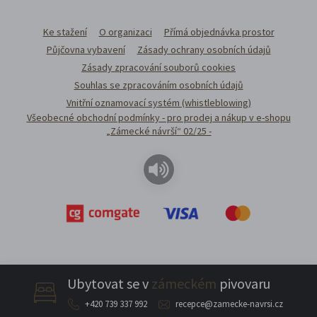
Ke stažení
O organizaci
Přímá objednávka prostor
Půjčovna vybavení
Zásady ochrany osobních údajů
Zásady zpracování souborů cookies
Souhlas se zpracováním osobních údajů
Vnitřní oznamovací systém (whistleblowing)
Všeobecné obchodní podmínky - pro prodej a nákup v e-shopu
„Zámecké návrší“ 02/25 -
Ubytovat se v
zámeckém
pivovaru
+420 739 337 992
recepce@zamecke-navrsi.cz