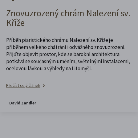
Znovuzrozený chrám Nalezení sv.
Kříže
Příběh piaristického chrámu Nalezení sv. Kříže je
příběhem velkého chátrání i odvážného znovuzrození.
Přijďte objevit prostor, kde se barokní architektura
potkává se současným uměním, světelnými instalacemi,
ocelovou lávkou a výhledy na Litomyšl.
Přečíst celý článek
David Zandler