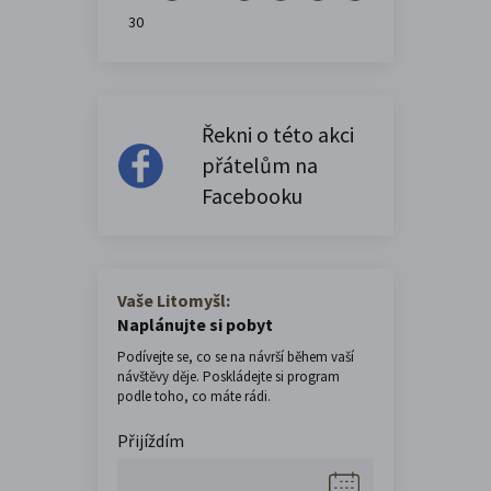
30
Řekni o této akci
přátelům na
Facebooku
Vaše Litomyšl:
Naplánujte si pobyt
Podívejte se, co se na návrší během vaší
návštěvy děje. Poskládejte si program
podle toho, co máte rádi.
Přijíždím