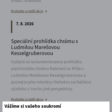
Elišku Junkovou.
Rozbalte si další akce
7. 8. 2026
Speciální prohlídka chrámu s
Ludmilou Marešovou
Kesselgruberovou
Vydejte se na komentovanou prohlídku
piaristického chrámu Nalezení sv.
Kříže s
Ludmilou Marešovou Kesselgruberovou a
poznejte jeho interiéry i bohatou sochařskou
výzdobu z trochu jiné perspektivy.
Rozbalte si další akce
Vážíme si vašeho soukromí
7. 8. 2026