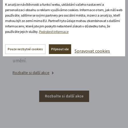
K analýze návštěvnosti a funkcí webu, ukládání vašeho nastavení a
personalizaci obsahu a reklam využíváme cookies. Informace o tom, jak náš web
používáte, sdílíme se svými partnery pro sociální média, inzerci a analýzy, kteří
Noční prohlídka piaristického chrámu
mohou být ze zemí mimo EU. Partneři tyto údaje mohou zkombinovat s dalšími
informacemi, které jste jim poskytli nebo které získali v důsledku toho, že
Poznejte vrcholně barokní architekturu v
používáte jejich služby.
Podrobné informace
působivém večerním hávu. Obětní stůl dýchá
světlem, paprsky laserového kříže protínají
Pouze nezbytné cookies
Přijmout vše
Spravovat cookies
klenby a chrám ožívá instalacemi současného
umění.
Rozbalte si další akce
Rozbalte si další akce