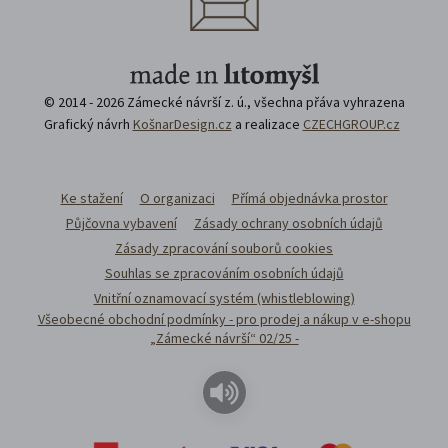
© 2014 - 2026 Zámecké návrší z. ú., všechna přáva vyhrazena
Grafický návrh
KošnarDesign.cz
a realizace
CZECHGROUP.cz
Ke stažení
O organizaci
Přímá objednávka prostor
Půjčovna vybavení
Zásady ochrany osobních údajů
Zásady zpracování souborů cookies
Souhlas se zpracováním osobních údajů
Vnitřní oznamovací systém (whistleblowing)
Všeobecné obchodní podmínky - pro prodej a nákup v e-shopu
„Zámecké návrší“ 02/25 -