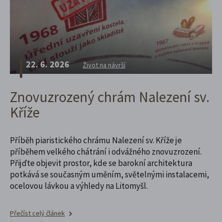
22. 6. 2026
Život na návrší
Znovuzrozený chrám Nalezení sv.
Kříže
Příběh piaristického chrámu Nalezení sv. Kříže je
příběhem velkého chátrání i odvážného znovuzrození.
Přijďte objevit prostor, kde se barokní architektura
potkává se současným uměním, světelnými instalacemi,
ocelovou lávkou a výhledy na Litomyšl.
Přečíst celý článek