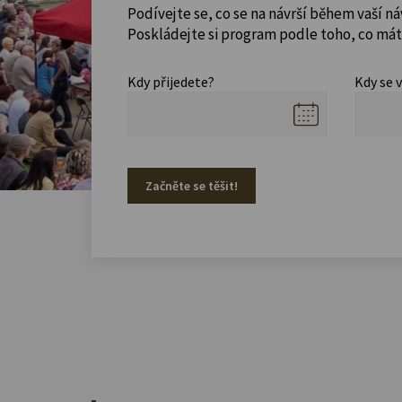
Podívejte se, co se na návrší během vaší ná
Poskládejte si program podle toho, co máte
Kdy přijedete?
Kdy se 
Začněte se těšit!