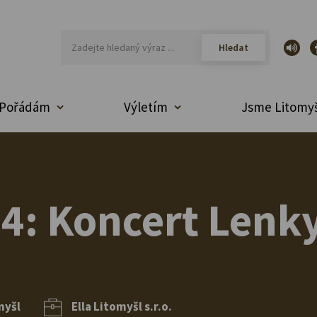
Pořádám
Výletím
Jsme Litomyš
24: Koncert Lenk
myšl
Ella Litomyšl s.r.o.