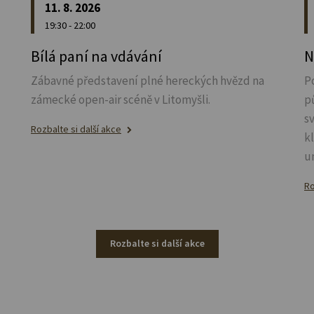
11. 8. 2026
19:30 - 22:00
u
Bílá paní na vdávání
N
Zábavné představení plné hereckých hvězd na
P
zámecké open-air scéně v Litomyšli.
p
s
Rozbalte si další akce
k
u
Ro
Rozbalte si další akce