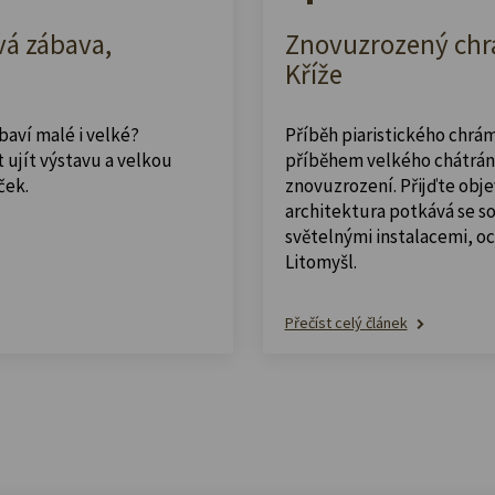
vá zábava,
Znovuzrozený chrá
Kříže
abaví malé i velké?
Příběh piaristického chrám
 ujít výstavu a velkou
příběhem velkého chátrán
ček.
znovuzrození. Přijďte obje
architektura potkává se 
světelnými instalacemi, o
Litomyšl.
Přečíst celý článek