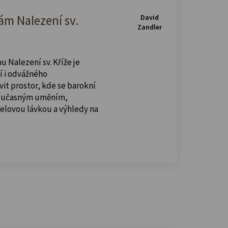
m Nalezení sv.
David
Zandler
u Nalezení sv. Kříže je
í i odvážného
vit prostor, kde se barokní
současným uměním,
celovou lávkou a výhledy na