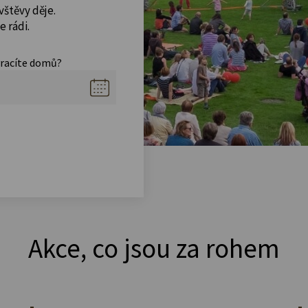
vštěvy děje.
 rádi.
vracíte domů?
Akce, co jsou za rohem