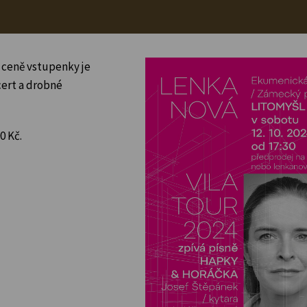
 ceně vstupenky je
cert a drobné
0 Kč.