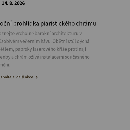
14. 8. 2026
oční prohlídka piaristického chrámu
oznejte vrcholně barokní architekturu v
ůsobivém večerním hávu. Obětní stůl dýchá
větlem, paprsky laserového kříže protínají
lenby a chrám ožívá instalacemi současného
mění.
zbalte si další akce