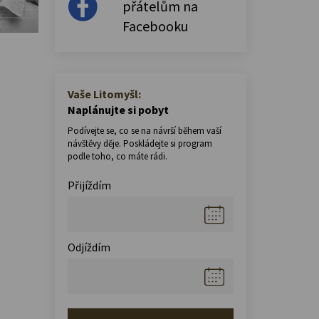
přátelům na
Facebooku
Vaše Litomyšl:
Naplánujte si pobyt
Podívejte se, co se na návrší během vaší
návštěvy děje. Poskládejte si program
podle toho, co máte rádi.
Přijíždím
Odjíždím