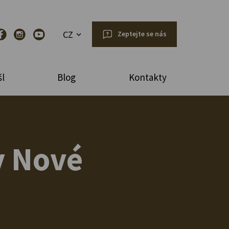
CZ
Zeptejte se nás
l
Blog
Kontakty
y Nové