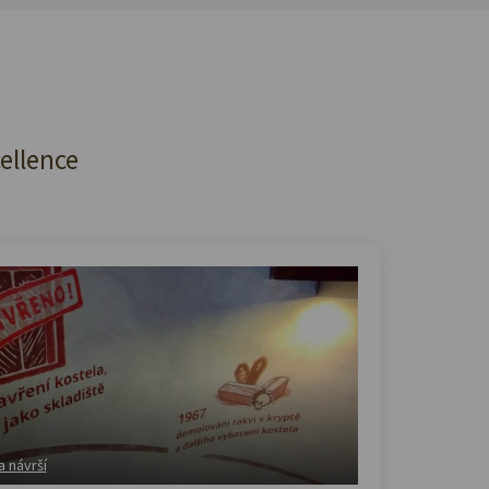
cellence
a návrší