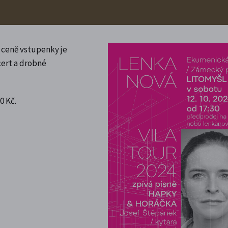
 ceně vstupenky je
cert a drobné
0 Kč.