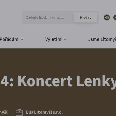
Pořádám
Výletím
Jsme Litomyš
24: Koncert Lenk
myšl
Ella Litomyšl s.r.o.