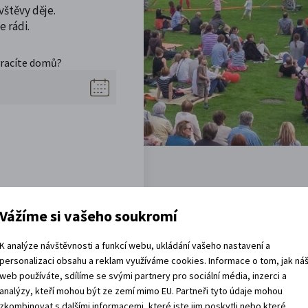
vštěvy děje.
 rádi.
vracíte domů?
Vážíme si vašeho soukromí
Akce, co jsou za rohem
K analýze návštěvnosti a funkcí webu, ukládání vašeho nastavení a
personalizaci obsahu a reklam využíváme cookies. Informace o tom, jak ná
web používáte, sdílíme se svými partnery pro sociální média, inzerci a
analýzy, kteří mohou být ze zemí mimo EU. Partneři tyto údaje mohou
zkombinovat s dalšími informacemi, které jste jim poskytli nebo které