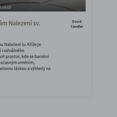
a návrší
m Nalezení sv.
David
Zandler
u Nalezení sv. Kříže je
í i odvážného
vit prostor, kde se barokní
současným uměním,
celovou lávkou a výhledy na