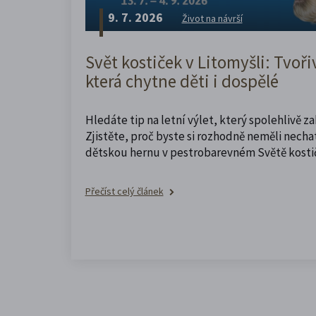
9. 7. 2026
Život na návrší
Svět kostiček v Litomyšli: Tvoři
která chytne děti i dospělé
Hledáte tip na letní výlet, který spolehlivě z
Zjistěte, proč byste si rozhodně neměli nechat
dětskou hernu v pestrobarevném Světě kosti
Přečíst celý článek