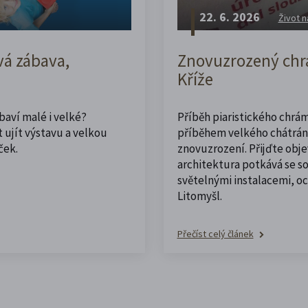
22. 6. 2026
Život n
vá zábava,
Znovuzrozený chrá
Kříže
abaví malé i velké?
Příběh piaristického chrám
 ujít výstavu a velkou
příběhem velkého chátrán
ček.
znovuzrození. Přijďte obje
architektura potkává se 
světelnými instalacemi, o
Litomyšl.
Přečíst celý článek