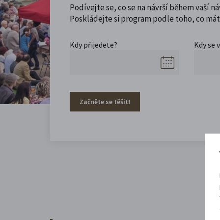
Podívejte se, co se na návrší během vaší ná
Poskládejte si program podle toho, co máte
Kdy přijedete?
Kdy se 
Začněte se těšit!