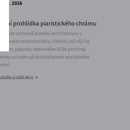
7. 8. 2026
oční prohlídka piaristického chrámu
oznejte vrcholně barokní architekturu v
ůsobivém večerním hávu. Obětní stůl dýchá
větlem, paprsky laserového kříže protínají
lenby a chrám ožívá instalacemi současného
mění.
zbalte si další akce