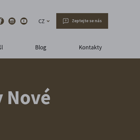
CZ
Zeptejte se nás
l
Blog
Kontakty
y Nové