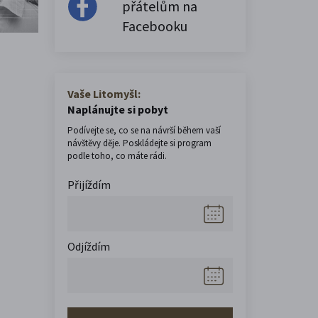
přátelům na
Facebooku
Vaše Litomyšl:
Naplánujte si pobyt
Podívejte se, co se na návrší během vaší
návštěvy děje. Poskládejte si program
podle toho, co máte rádi.
Přijíždím
Odjíždím