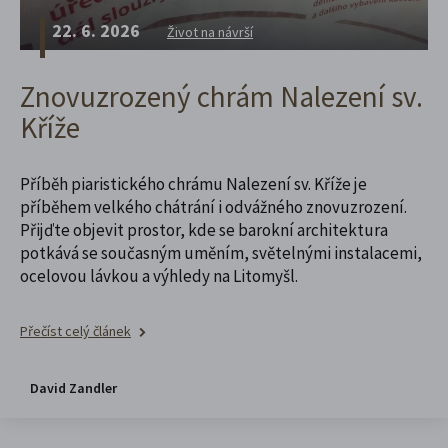
22. 6. 2026
Život na návrší
Znovuzrozený chrám Nalezení sv.
Kříže
Příběh piaristického chrámu Nalezení sv. Kříže je
příběhem velkého chátrání i odvážného znovuzrození.
Přijďte objevit prostor, kde se barokní architektura
potkává se současným uměním, světelnými instalacemi,
ocelovou lávkou a výhledy na Litomyšl.
Přečíst celý článek
David Zandler