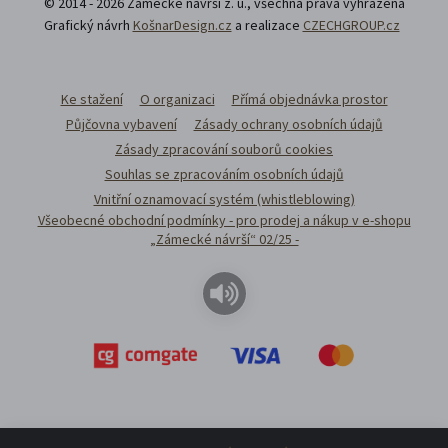
© 2014 - 2026 Zámecké návrší z. ú., všechna přáva vyhrazena
Grafický návrh
KošnarDesign.cz
a realizace
CZECHGROUP.cz
Ke stažení
O organizaci
Přímá objednávka prostor
Půjčovna vybavení
Zásady ochrany osobních údajů
Zásady zpracování souborů cookies
Souhlas se zpracováním osobních údajů
Vnitřní oznamovací systém (whistleblowing)
Všeobecné obchodní podmínky - pro prodej a nákup v e-shopu
„Zámecké návrší“ 02/25 -