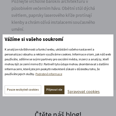
Poznejte vrcholně barokní architekturu v
působivém večerním hávu. Obětní stůl dýchá
světlem, paprsky laserového kříže protínají
klenby a chrám ožívá instalacemi současného
umění.
Vážíme si vašeho soukromí
Rozbalte si další akce
K analýze návštěvnosti a funkcí webu, ukládání vašeho nastavení a
personalizaci obsahu a reklam využíváme cookies. Informace o tom, jak náš web
používáte, sdílíme se svými partnery pro sociální média, inzerci a analýzy, kteří
Rozbalte si další akce
mohou být ze zemí mimo EU. Partneři tyto údaje mohou zkombinovat s dalšími
informacemi, které jste jim poskytli nebo které získali v důsledku toho, že
používáte jejich služby.
Podrobné informace
Pouze nezbytné cookies
Přijmout vše
Spravovat cookies
Čtěte náš blog!