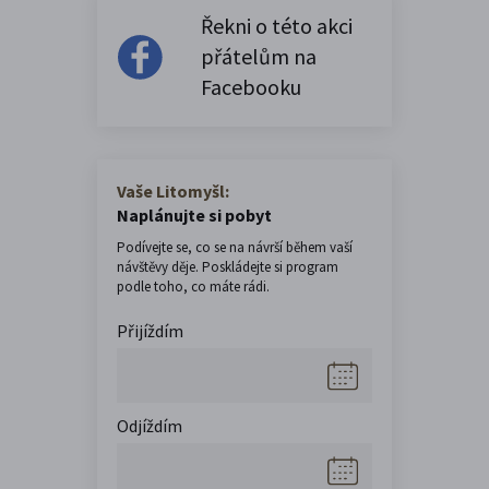
Řekni o této akci
přátelům na
Facebooku
Vaše Litomyšl:
Naplánujte si pobyt
Podívejte se, co se na návrší během vaší
návštěvy děje. Poskládejte si program
podle toho, co máte rádi.
Přijíždím
Odjíždím