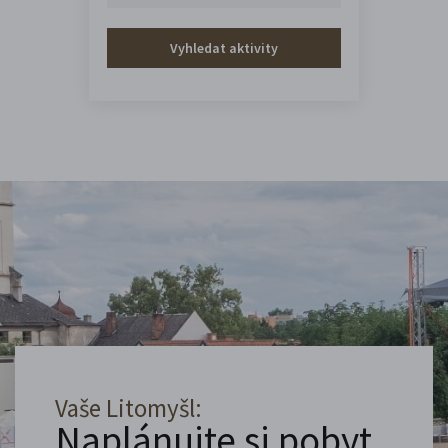
Vyhledat aktivity
Vaše Litomyšl:
Naplánujte si pobyt