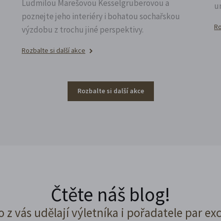
Ludmilou Marešovou Kesselgruberovou a
u
poznejte jeho interiéry i bohatou sochařskou
Ro
výzdobu z trochu jiné perspektivy.
Rozbalte si další akce
Rozbalte si další akce
Čtěte náš blog!
o z vás udělají výletníka i pořadatele par ex