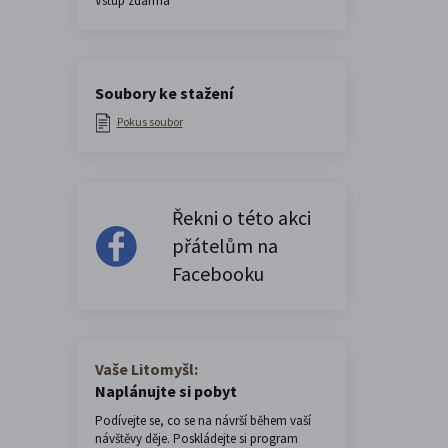
Vstup zdarma
Soubory ke stažení
Pokus soubor
Řekni o této akci
přátelům na
Facebooku
Vaše Litomyšl:
Naplánujte si pobyt
Podívejte se, co se na návrší během vaší
návštěvy děje. Poskládejte si program