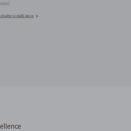
mění.
zbalte si další akce
cellence