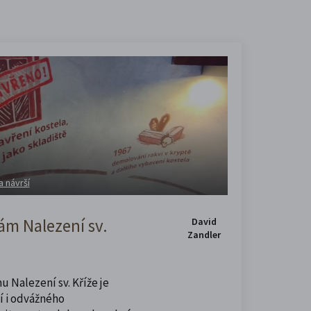
a návrší
m Nalezení sv.
David
Zandler
u Nalezení sv. Kříže je
í i odvážného