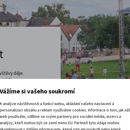
t
vštěvy děje.
 rádi.
Vážíme si vašeho soukromí
vracíte domů?
K analýze návštěvnosti a funkcí webu, ukládání vašeho nastavení a
personalizaci obsahu a reklam využíváme cookies. Informace o tom, jak ná
web používáte, sdílíme se svými partnery pro sociální média, inzerci a
analýzy, kteří mohou být ze zemí mimo EU. Partneři tyto údaje mohou
zkombinovat s dalšími informacemi, které jste jim poskytli nebo které