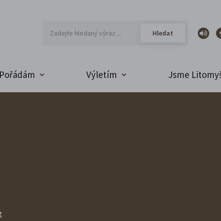
Pořádám
Výletím
Jsme Litomyš
z