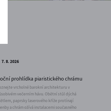
7. 8. 2026
oční prohlídka piaristického chrámu
oznejte vrcholně barokní architekturu v
ůsobivém večerním hávu. Obětní stůl dýchá
větlem, paprsky laserového kříže protínají
lenby a chrám ožívá instalacemi současného