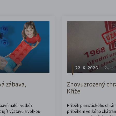
22. 6. 2026
Život n
vá zábava,
Znovuzrozený chrá
Kříže
abaví malé i velké?
Příběh piaristického chrám
 ujít výstavu a velkou
příběhem velkého chátrán