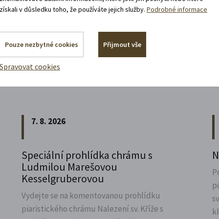
získali v důsledku toho, že používáte jejich služby.
Podrobné informace
Pouze nezbytné cookies
Přijmout vše
Spravovat cookies
Akce, co jsou za rohem
7. 8. 2026
Speciální prohlídka chrámu s
N
Ludmilou Marešovou
P
Kesselgruberovou
p
Vydejte se na komentovanou prohlídku
s
piaristického chrámu Nalezení sv.
Kříže s
k