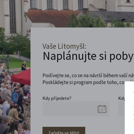
Vaše Litomyšl:
Naplánujte si poby
Podívejte se, co se na návrší během vaší ná
Poskládejte si program podle toho, co máte
Kdy přijedete?
Kdy se 
Začněte se těšit!