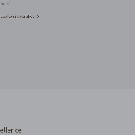
mění.
zbalte si další akce
cellence