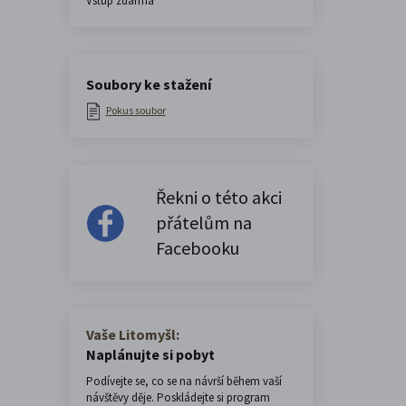
Vstup zdarma
Soubory ke stažení
Pokus soubor
Řekni o této akci
přátelům na
Facebooku
Vaše Litomyšl:
Naplánujte si pobyt
Podívejte se, co se na návrší během vaší
návštěvy děje. Poskládejte si program