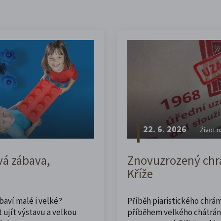
22. 6. 2026
Život n
vá zábava,
Znovuzrozený chrá
Kříže
abaví malé i velké?
Příběh piaristického chrám
 ujít výstavu a velkou
příběhem velkého chátrán