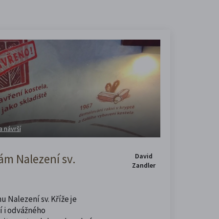
a návrší
m Nalezení sv.
David
Zandler
u Nalezení sv. Kříže je
í i odvážného