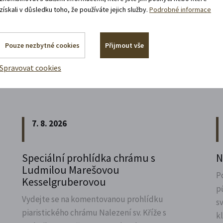
získali v důsledku toho, že používáte jejich služby.
Podrobné informace
Pouze nezbytné cookies
Přijmout vše
Spravovat cookies
Akce, co jsou za rohem
7. 8. 2026
Speciální prohlídka chrámu s
N
Ludmilou Marešovou
P
Kesselgruberovou
p
Vydejte se na komentovanou prohlídku
s
piaristického chrámu Nalezení sv.
Kříže s
k