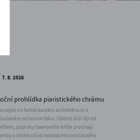
7. 8. 2026
oční prohlídka piaristického chrámu
oznejte vrcholně barokní architekturu v
ůsobivém večerním hávu. Obětní stůl dýchá
větlem, paprsky laserového kříže protínají
lenby a chrám ožívá instalacemi současného