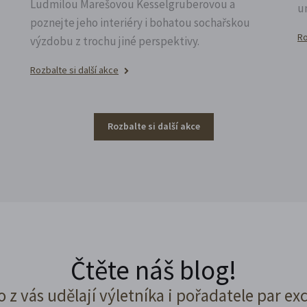
Ludmilou Marešovou Kesselgruberovou a
u
poznejte jeho interiéry i bohatou sochařskou
Ro
výzdobu z trochu jiné perspektivy.
Rozbalte si další akce
Rozbalte si další akce
Čtěte náš blog!
o z vás udělají výletníka i pořadatele par ex