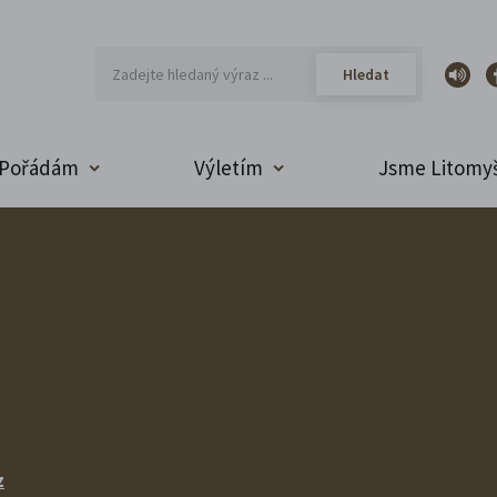
Pořádám
Výletím
Jsme Litomyš
z