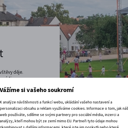
t
vštěvy děje.
 rádi.
Vážíme si vašeho soukromí
vracíte domů?
K analýze návštěvnosti a funkcí webu, ukládání vašeho nastavení a
personalizaci obsahu a reklam využíváme cookies. Informace o tom, jak ná
web používáte, sdílíme se svými partnery pro sociální média, inzerci a
analýzy, kteří mohou být ze zemí mimo EU. Partneři tyto údaje mohou
zkombinovat s dalšími informacemi, které jste jim poskytli nebo které