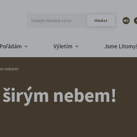
Pořádám
Výletím
Jsme Litomyš
ým nebem!
 širým nebem!