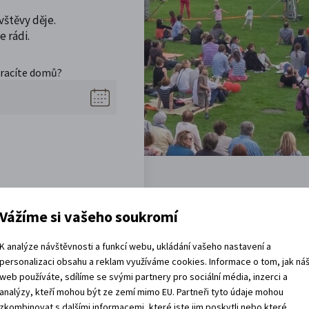
vštěvy děje.
 rádi.
vracíte domů?
Vážíme si vašeho soukromí
K analýze návštěvnosti a funkcí webu, ukládání vašeho nastavení a
Akce, co jsou za rohem
personalizaci obsahu a reklam využíváme cookies. Informace o tom, jak ná
web používáte, sdílíme se svými partnery pro sociální média, inzerci a
analýzy, kteří mohou být ze zemí mimo EU. Partneři tyto údaje mohou
zkombinovat s dalšími informacemi, které jste jim poskytli nebo které