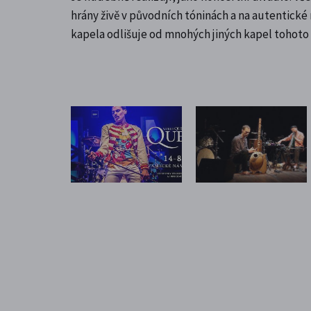
hrány živě v původních tóninách a na autentické 
kapela odlišuje od mnohých jiných kapel tohot