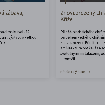
vá zábava,
Znovuzrozený chrá
Kříže
abaví malé i velké?
Příběh piaristického chrám
 ujít výstavu a velkou
příběhem velkého chátrán
ček.
znovuzrození. Přijďte obje
architektura potkává se 
světelnými instalacemi, o
Litomyšl.
Přečíst celý článek