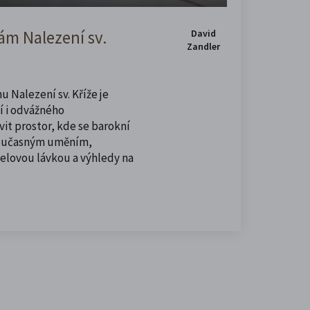
m Nalezení sv.
David
Zandler
u Nalezení sv. Kříže je
í i odvážného
vit prostor, kde se barokní
současným uměním,
celovou lávkou a výhledy na