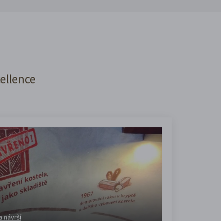
cellence
a návrší