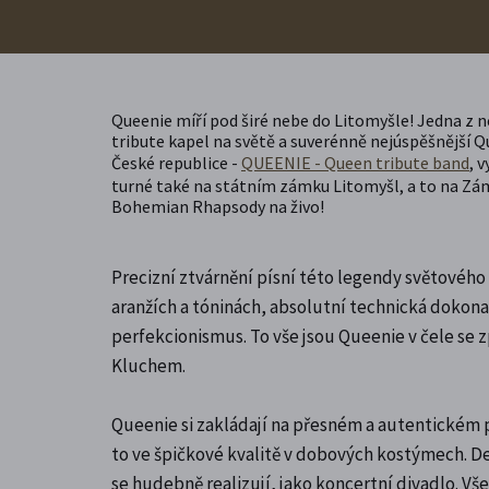
Queenie míří pod širé nebe do Litomyšle! Jedna z 
tribute kapel na světě a suverénně nejúspěšnější Q
České republice -
QUEENIE - Queen tribute band
, 
turné také na státním zámku Litomyšl, a to na Zám
Bohemian Rhapsody na živo!
Precizní ztvárnění písní této legendy světovéh
aranžích a tóninách, absolutní technická dokona
perfekcionismus. To vše jsou Queenie v čele s
Kluchem.
Queenie si zakládají na přesném a autentickém p
to ve špičkové kvalitě v dobových kostýmech. De
se hudebně realizují, jako koncertní divadlo. Vš