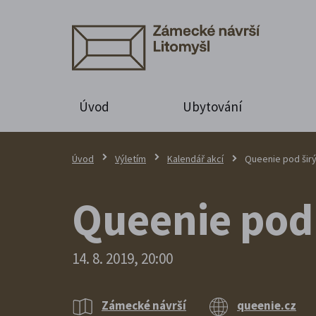
Úvod
Ubytování
Úvod
Výletím
Kalendář akcí
Queenie pod šir
Queenie pod
14. 8. 2019, 20:00
Zámecké návrší
queenie.cz