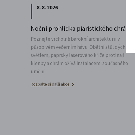
8. 8. 2026
Noční prohlídka piaristického chrám
Poznejte vrcholně barokní architekturu v
působivém večerním hávu. Obětní stůl dýchá
světlem, paprsky laserového kříže protínají
klenby a chrám ožívá instalacemi současného
umění.
Rozbalte si další akce