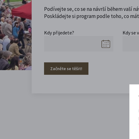
Podívejte se, co se na návrší během vaší ná
Poskládejte si program podle toho, co máte
Kdy přijedete?
Kdy se 
Začněte se těšit!