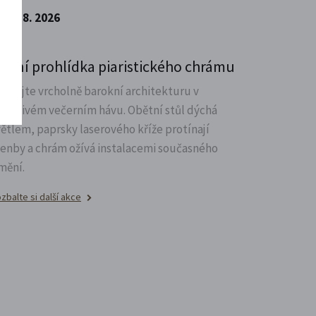
14. 8. 2026
oční prohlídka piaristického chrámu
oznejte vrcholně barokní architekturu v
ůsobivém večerním hávu. Obětní stůl dýchá
větlem, paprsky laserového kříže protínají
lenby a chrám ožívá instalacemi současného
mění.
zbalte si další akce