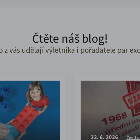
Čtěte náš blog!
o z vás udělají výletníka i pořadatele par ex
22. 6. 2026
Život n