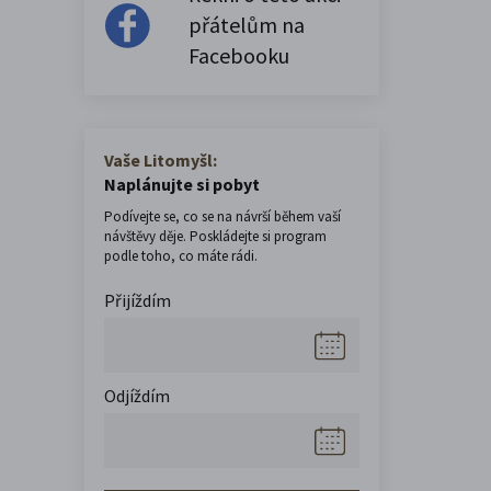
přátelům na
Facebooku
Vaše Litomyšl:
Naplánujte si pobyt
Podívejte se, co se na návrší během vaší
návštěvy děje. Poskládejte si program
podle toho, co máte rádi.
Přijíždím
Odjíždím