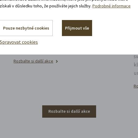
získali v důsledku toho, že používáte jejich služby.
Podrobné informace
11. 8. 2026
19:30 - 22:00
u
Bílá paní na vdávání
N
Pouze nezbytné cookies
Přijmout vše
Zábavné představení plné hereckých hvězd na
P
Spravovat cookies
zámecké open-air scéně v Litomyšli.
p
s
Rozbalte si další akce
k
u
Ro
Rozbalte si další akce