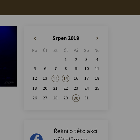
Srpen 2019
«
»
Po
Út
St
Čt
Pá
So
Ne
1
2
3
4
5
6
7
8
9
10
11
12
13
16
17
18
14
15
19
20
21
22
23
24
25
26
27
28
29
31
30
Řekni o této akci
přátelům na