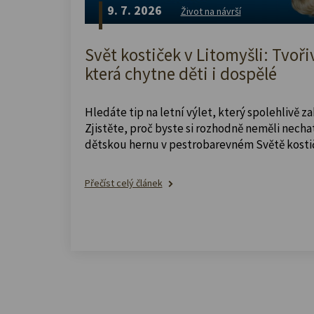
9. 7. 2026
Život na návrší
Svět kostiček v Litomyšli: Tvoři
která chytne děti i dospělé
Hledáte tip na letní výlet, který spolehlivě z
Zjistěte, proč byste si rozhodně neměli nechat
dětskou hernu v pestrobarevném Světě kosti
Přečíst celý článek