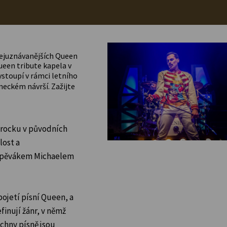
nejuznávanějších Queen
ueen tribute kapela v
vystoupí v rámci letního
eckém návrší. Zažijte
o rocku v původních
lost a
e zpěvákem Michaelem
ojetí písní Queen, a
finují žánr, v němž
echny písně jsou