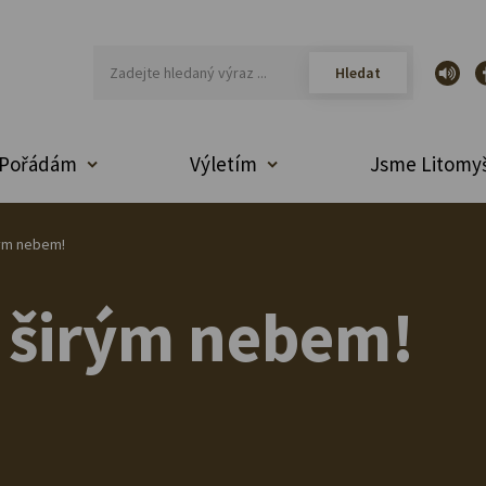
Pořádám
Výletím
Jsme Litomyš
ým nebem!
 širým nebem!