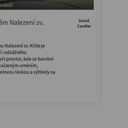
a návrší
m Nalezení sv.
David
Zandler
u Nalezení sv. Kříže je
í i odvážného
vit prostor, kde se barokní
současným uměním,
celovou lávkou a výhledy na