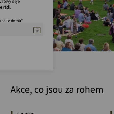
vštěvy děje.
 rádi.
vracíte domů?
Akce, co jsou za rohem