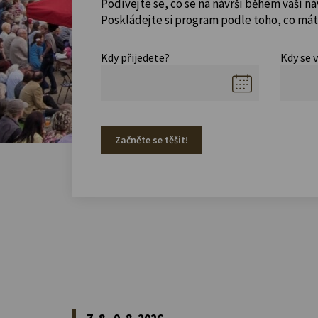
Podívejte se, co se na návrší během vaší ná
Poskládejte si program podle toho, co máte
Kdy přijedete?
Kdy se 
Začněte se těšit!