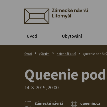
Úvod
Ubytování
Úvod
Výletím
Kalendář akcí
Queenie pod šir
Queenie pod
14. 8. 2019, 20:00
Zámecké návrší
queenie.cz