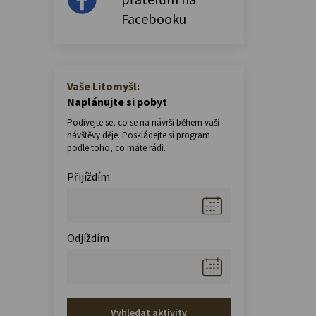
Facebooku
Vaše Litomyšl:
Naplánujte si pobyt
Podívejte se, co se na návrší během vaší
návštěvy děje. Poskládejte si program
podle toho, co máte rádi.
Přijíždím
Odjíždím
Vyhledat aktivity