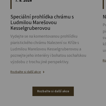
7. 8. 2026
Speciální prohlídka chrámu s
N
Ludmilou Marešovou
P
Kesselgruberovou
p
Vydejte se na komentovanou prohlídku
s
piaristického chrámu Nalezení sv.
Kříže s
k
Ludmilou Marešovou Kesselgruberovou a
u
poznejte jeho interiéry i bohatou sochařskou
Ro
výzdobu z trochu jiné perspektivy.
Rozbalte si další akce
Rozbalte si další akce