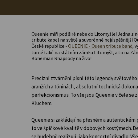
Queenie míří pod širé nebe do Litomyšle! Jedna z 
tribute kapel na světě a suverénně nejúspěšnější Q
České republice -
QUEENIE - Queen tribute band
, 
turné také na státním zámku Litomyšl, a to na Zám
Bohemian Rhapsody na živo!
Precizní ztvárnění písní této legendy světovéh
aranžích a tóninách, absolutní technická dokona
perfekcionismus. To vše jsou Queenie v čele s
Kluchem.
Queenie si zakládají na přesném a autentickém p
to ve špičkové kvalitě v dobových kostýmech. De
se hudebně realizují, jako koncertní divadlo. Vš