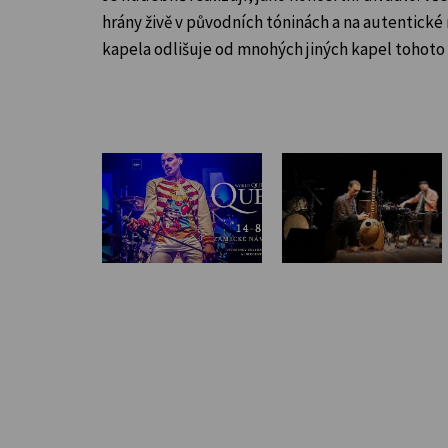
hrány živě v původních tóninách a na autentické 
kapela odlišuje od mnohých jiných kapel tohot