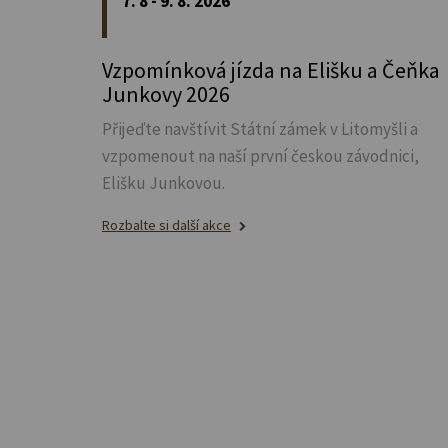
7. 8 - 9. 8. 2026
Vzpomínková jízda na Elišku a Čeňka
Junkovy 2026
Přijeďte navštívit Státní zámek v Litomyšli a
vzpomenout na naší první českou závodnici,
Elišku Junkovou.
Rozbalte si další akce