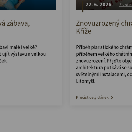
22. 6. 2026
Život n
vá zábava,
Znovuzrozený chrá
Kříže
abaví malé i velké?
Příběh piaristického chrám
 ujít výstavu a velkou
příběhem velkého chátrán
ček.
znovuzrození. Přijďte obje
architektura potkává se 
světelnými instalacemi, o
Litomyšl.
Přečíst celý článek