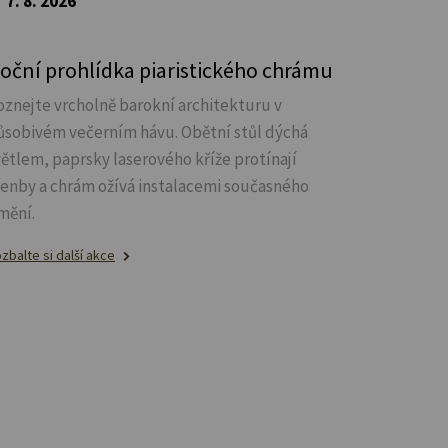
7. 8. 2026
oční prohlídka piaristického chrámu
oznejte vrcholně barokní architekturu v
ůsobivém večerním hávu. Obětní stůl dýchá
větlem, paprsky laserového kříže protínají
lenby a chrám ožívá instalacemi současného
mění.
zbalte si další akce