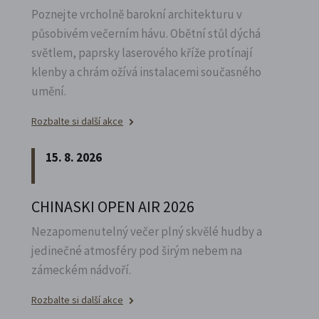
Poznejte vrcholně barokní architekturu v
působivém večerním hávu. Obětní stůl dýchá
světlem, paprsky laserového kříže protínají
klenby a chrám ožívá instalacemi současného
umění.
Rozbalte si další akce
15. 8. 2026
CHINASKI OPEN AIR 2026
Nezapomenutelný večer plný skvělé hudby a
jedinečné atmosféry pod širým nebem na
zámeckém nádvoří.
Rozbalte si další akce