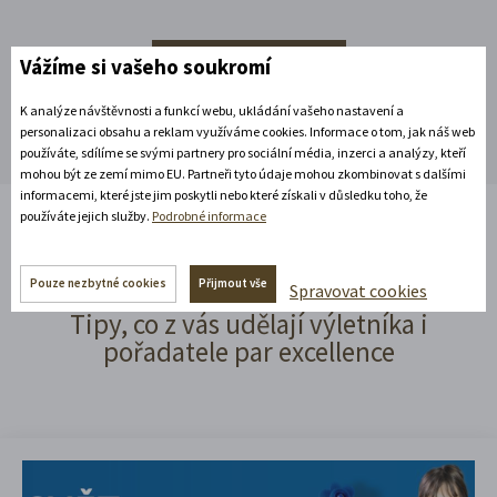
Rozbalte si další akce
Vážíme si vašeho soukromí
K analýze návštěvnosti a funkcí webu, ukládání vašeho nastavení a
personalizaci obsahu a reklam využíváme cookies. Informace o tom, jak náš web
používáte, sdílíme se svými partnery pro sociální média, inzerci a analýzy, kteří
mohou být ze zemí mimo EU. Partneři tyto údaje mohou zkombinovat s dalšími
informacemi, které jste jim poskytli nebo které získali v důsledku toho, že
používáte jejich služby.
Podrobné informace
Čtěte náš blog!
Pouze nezbytné cookies
Přijmout vše
Spravovat cookies
Tipy, co z vás udělají výletníka i
pořadatele par excellence