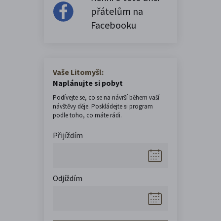
přátelům na
Facebooku
Vaše Litomyšl:
Naplánujte si pobyt
Podívejte se, co se na návrší během vaší
návštěvy děje. Poskládejte si program
podle toho, co máte rádi.
Přijíždím
Odjíždím