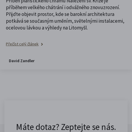
Příběh piaristického chrámu Nalezení sv. Kříže je
příběhem velkého chátrání i odvážného znovuzrození.
Přijďte objevit prostor, kde se barokní architektura
potkává se současným uměním, světelnými instalacemi,
ocelovou lávkou a výhledy na Litomyšl.
Přečíst celý článek
David Zandler
Máte dotaz? Zeptejte se nás.