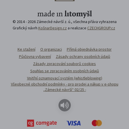
© 2014 - 2026 Zámecké návrší z. ú., všechna přáva vyhrazena
Grafický návrh
KošnarDesign.cz
a realizace
CZECHGROUP.cz
Ke stažení
O organizaci
Přímá objednávka prostor
Půjčovna vybavení
Zásady ochrany osobních údajů
Zásady zpracování souborů cookies
Souhlas se zpracováním osobních údajů
Vnitřní oznamovací systém (whistleblowing)
Všeobecné obchodní podmínky - pro prodej a nákup v e-shopu
„Zámecké návrší“ 02/25 -