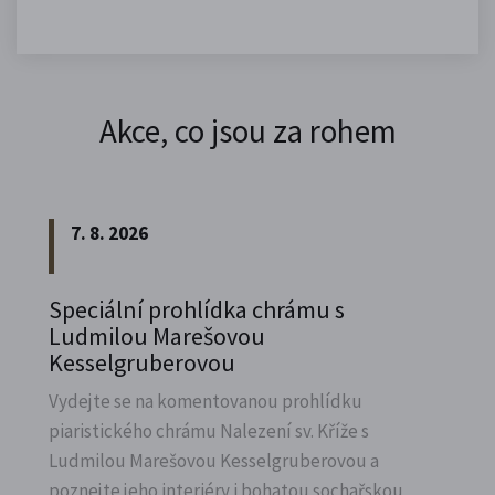
Akce, co jsou za rohem
7. 8. 2026
Speciální prohlídka chrámu s
Ludmilou Marešovou
Kesselgruberovou
Vydejte se na komentovanou prohlídku
piaristického chrámu Nalezení sv.
Kříže s
Ludmilou Marešovou Kesselgruberovou a
poznejte jeho interiéry i bohatou sochařskou