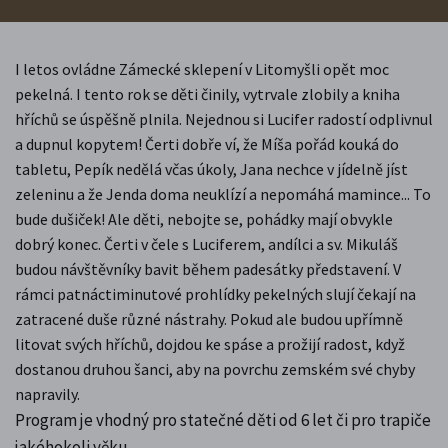
I letos ovládne Zámecké sklepení v Litomyšli opět moc
pekelná. I tento rok se děti činily, vytrvale zlobily a kniha
hříchů se úspěšně plnila. Nejednou si Lucifer radostí odplivnul
a dupnul kopytem! Čerti dobře ví, že Míša pořád kouká do
tabletu, Pepík nedělá včas úkoly, Jana nechce v jídelně jíst
zeleninu a že Jenda doma neuklízí a nepomáhá mamince... To
bude dušiček! Ale děti, nebojte se, pohádky mají obvykle
dobrý konec. Čerti v čele s Luciferem, andílci a sv. Mikuláš
budou návštěvníky bavit během padesátky představení. V
rámci patnáctiminutové prohlídky pekelných slují čekají na
zatracené duše různé nástrahy. Pokud ale budou upřímně
litovat svých hříchů, dojdou ke spáse a prožijí radost, když
dostanou druhou šanci, aby na povrchu zemském své chyby
napravily.
Program je vhodný pro statečné děti od 6 let či pro trapiče
jakéhokoli věku.