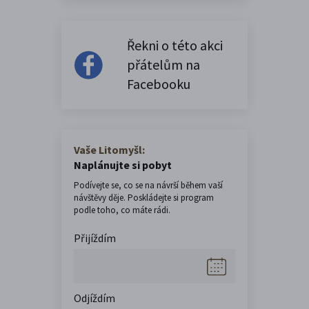
Řekni o této akci
přátelům na
Facebooku
Vaše Litomyšl:
Naplánujte si pobyt
Podívejte se, co se na návrší během vaší
návštěvy děje. Poskládejte si program
podle toho, co máte rádi.
Přijíždím
Odjíždím