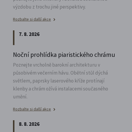
výzdobu z trochu jiné perspektivy.
Rozbalte si další akce
7. 8. 2026
Noční prohlídka piaristického chrámu
Poznejte vrcholně barokní architekturu v
působivém večerním hávu. Obětní stůl dýchá
světlem, paprsky laserového kříže protínají
klenby a chrám ožívá instalacemi současného
umění.
Rozbalte si další akce
8. 8. 2026