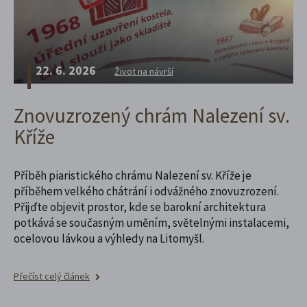
22. 6. 2026
Život na návrší
Znovuzrozený chrám Nalezení sv.
Kříže
Příběh piaristického chrámu Nalezení sv. Kříže je
příběhem velkého chátrání i odvážného znovuzrození.
Přijďte objevit prostor, kde se barokní architektura
potkává se současným uměním, světelnými instalacemi,
ocelovou lávkou a výhledy na Litomyšl.
Přečíst celý článek