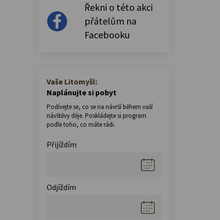
Řekni o této akci
přátelům na
Facebooku
Vaše Litomyšl:
Naplánujte si pobyt
Podívejte se, co se na návrší během vaší
návštěvy děje. Poskládejte si program
podle toho, co máte rádi.
Přijíždím
Odjíždím