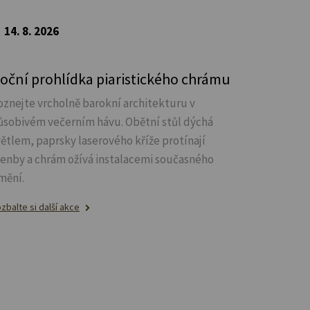
14. 8. 2026
oční prohlídka piaristického chrámu
oznejte vrcholně barokní architekturu v
ůsobivém večerním hávu. Obětní stůl dýchá
větlem, paprsky laserového kříže protínají
lenby a chrám ožívá instalacemi současného
mění.
zbalte si další akce