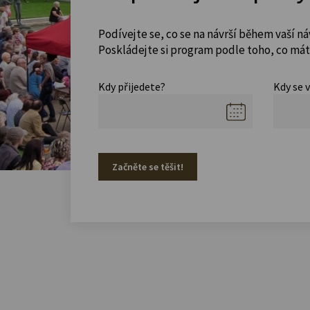
Podívejte se, co se na návrší během vaší ná
Poskládejte si program podle toho, co máte
Kdy přijedete?
Kdy se 
Začněte se těšit!