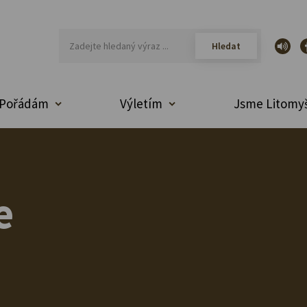
Pořádám
Výletím
Jsme Litomyš
e