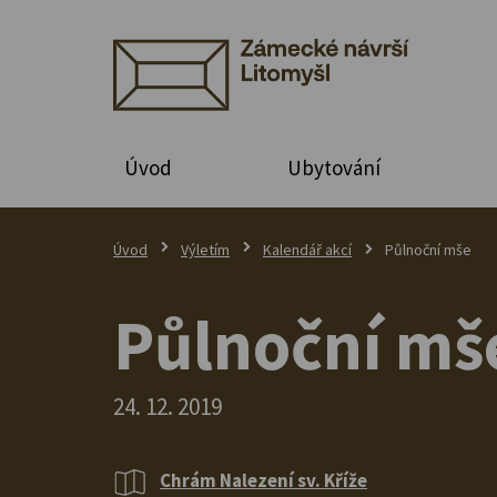
Úvod
Ubytování
Úvod
Výletím
Kalendář akcí
Půlnoční mše
Půlnoční mš
24. 12. 2019
Chrám Nalezení sv. Kříže