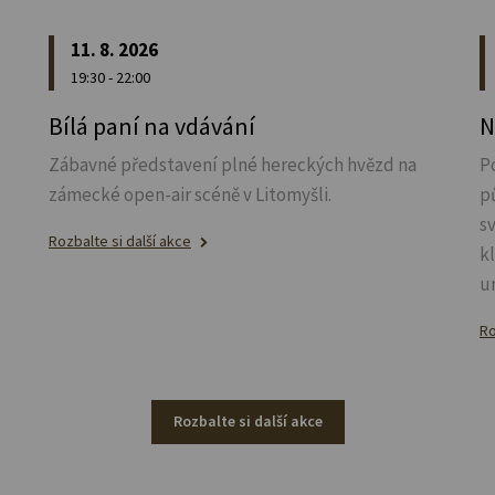
11. 8. 2026
19:30 - 22:00
u
Bílá paní na vdávání
N
Zábavné představení plné hereckých hvězd na
P
zámecké open-air scéně v Litomyšli.
p
s
Rozbalte si další akce
k
u
Ro
Rozbalte si další akce