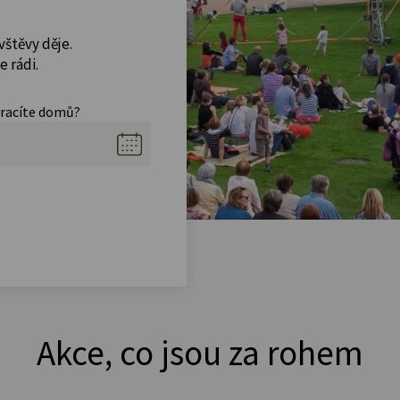
vštěvy děje.
 rádi.
vracíte domů?
Akce, co jsou za rohem