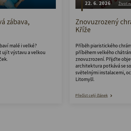
22. 6. 2026
Život n
vá zábava,
Znovuzrozený chrá
Kříže
abaví malé i velké?
Příběh piaristického chrám
 ujít výstavu a velkou
příběhem velkého chátrán
ček.
znovuzrození. Přijďte obje
architektura potkává se 
světelnými instalacemi, o
Litomyšl.
Přečíst celý článek