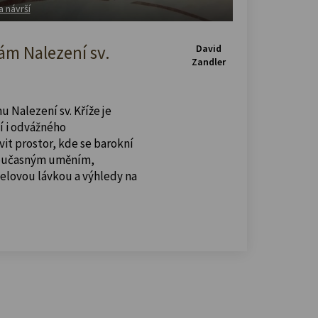
a návrší
m Nalezení sv.
David
Zandler
u Nalezení sv. Kříže je
í i odvážného
vit prostor, kde se barokní
současným uměním,
celovou lávkou a výhledy na