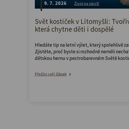
9. 7. 2026
Život na návrší
Svět kostiček v Litomyšli: Tvoři
která chytne děti i dospělé
Hledáte tip na letní výlet, který spolehlivě z
Zjistěte, proč byste si rozhodně neměli nechat
dětskou hernu v pestrobarevném Světě kosti
Přečíst celý článek