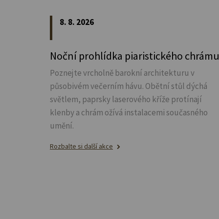
8. 8. 2026
Noční prohlídka piaristického chrám
Poznejte vrcholně barokní architekturu v
působivém večerním hávu. Obětní stůl dýchá
světlem, paprsky laserového kříže protínají
klenby a chrám ožívá instalacemi současného
umění.
Rozbalte si další akce