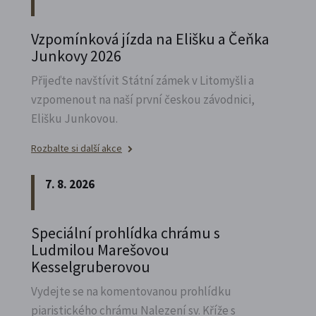
Vzpomínková jízda na Elišku a Čeňka
Junkovy 2026
Přijeďte navštívit Státní zámek v Litomyšli a
vzpomenout na naší první českou závodnici,
Elišku Junkovou.
Rozbalte si další akce
7. 8. 2026
Speciální prohlídka chrámu s
Ludmilou Marešovou
Kesselgruberovou
Vydejte se na komentovanou prohlídku
piaristického chrámu Nalezení sv.
Kříže s