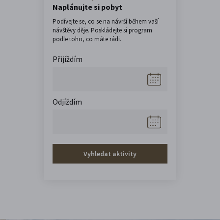
Naplánujte si pobyt
Podívejte se, co se na návrší během vaší
návštěvy děje. Poskládejte si program
podle toho, co máte rádi.
Přijíždím
Odjíždím
Vyhledat aktivity