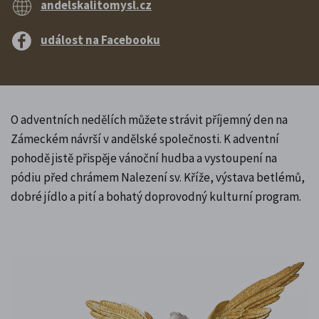
andelskalitomysl.cz
událost na Facebooku
O adventních nedělích můžete strávit příjemný den na
Zámeckém návrší v andělské společnosti. K adventní
pohodě jistě přispěje vánoční hudba a vystoupení na
pódiu před chrámem Nalezení sv. Kříže, výstava betlémů,
dobré jídlo a pití a bohatý doprovodný kulturní program.