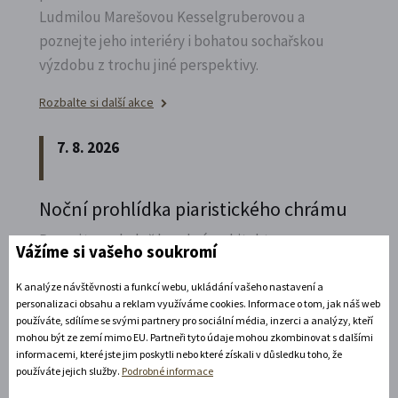
Ludmilou Marešovou Kesselgruberovou a
poznejte jeho interiéry i bohatou sochařskou
výzdobu z trochu jiné perspektivy.
Rozbalte si další akce
7. 8. 2026
Noční prohlídka piaristického chrámu
Poznejte vrcholně barokní architekturu v
Vážíme si vašeho soukromí
působivém večerním hávu. Obětní stůl dýchá
světlem, paprsky laserového kříže protínají
K analýze návštěvnosti a funkcí webu, ukládání vašeho nastavení a
personalizaci obsahu a reklam využíváme cookies. Informace o tom, jak náš web
klenby a chrám ožívá instalacemi současného
používáte, sdílíme se svými partnery pro sociální média, inzerci a analýzy, kteří
umění.
mohou být ze zemí mimo EU. Partneři tyto údaje mohou zkombinovat s dalšími
informacemi, které jste jim poskytli nebo které získali v důsledku toho, že
používáte jejich služby.
Podrobné informace
Rozbalte si další akce