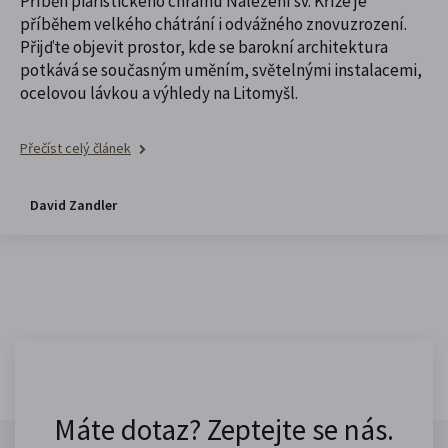
Příběh piaristického chrámu Nalezení sv. Kříže je
příběhem velkého chátrání i odvážného znovuzrození.
Přijďte objevit prostor, kde se barokní architektura
potkává se současným uměním, světelnými instalacemi,
ocelovou lávkou a výhledy na Litomyšl.
Přečíst celý článek
David Zandler
Máte dotaz? Zeptejte se nás.