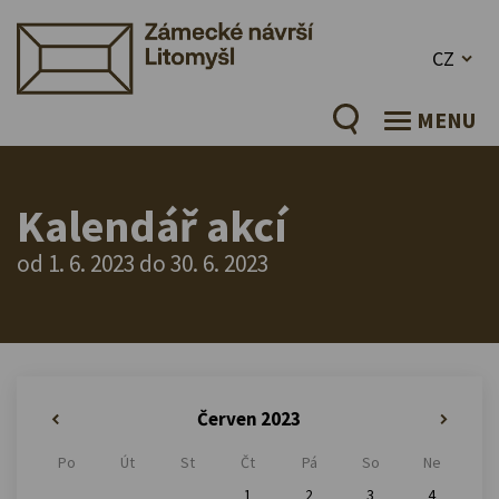
CZ
MENU
Kalendář akcí
od 1. 6. 2023 do 30. 6. 2023
Červen 2023
«
»
Po
Út
St
Čt
Pá
So
Ne
1
2
3
4