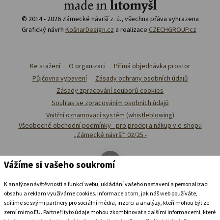
© 2014 - 2026 Zámecké návrší z. ú., všechna přáva vyhrazena
Grafický návrh
KošnarDesign.cz
a realizace
CZECHGROUP.cz
Ke stažení
O organizaci
Přímá objednávka prostor
Půjčovna vybavení
Zásady ochrany osobních údajů
Zásady zpracování souborů cookies
Souhlas se zpracováním osobních údajů
Vnitřní oznamovací systém (whistleblowing)
Všeobecné obchodní podmínky - pro prodej a nákup v e-shopu
„Zámecké návrší“ 02/25 -
Vážíme si vašeho soukromí
K analýze návštěvnosti a funkcí webu, ukládání vašeho nastavení a personalizaci
obsahu a reklam využíváme cookies. Informace o tom, jak náš web používáte,
sdílíme se svými partnery pro sociální média, inzerci a analýzy, kteří mohou být ze
zemí mimo EU. Partneři tyto údaje mohou zkombinovat s dalšími informacemi, které