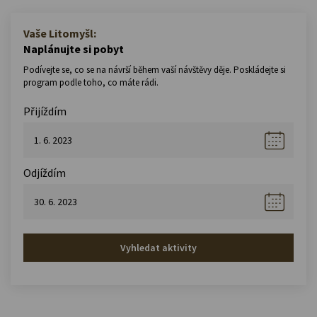
Vaše Litomyšl:
Naplánujte si pobyt
Podívejte se, co se na návrší během vaší návštěvy děje. Poskládejte si
program podle toho, co máte rádi.
Přijíždím
Odjíždím
Vyhledat aktivity