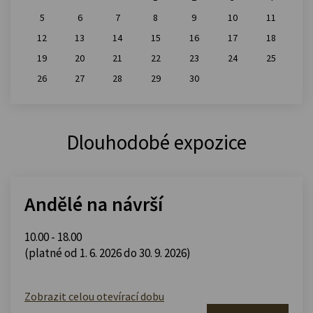
5
6
7
8
9
10
11
12
13
14
15
16
17
18
19
20
21
22
23
24
25
26
27
28
29
30
Dlouhodobé expozice
Andělé na návrší
10.00 - 18.00
(platné od 1. 6. 2026 do 30. 9. 2026)
Zobrazit celou otevírací dobu