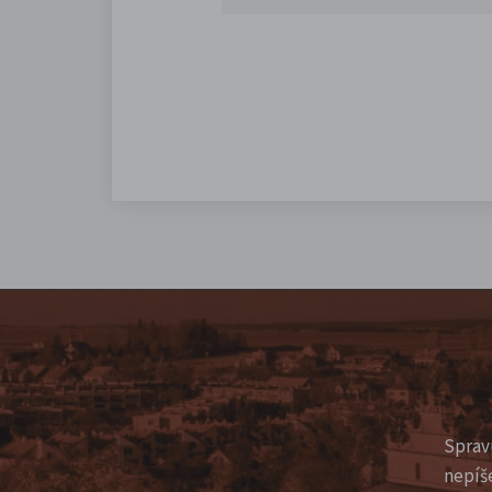
Sprav
nepíš