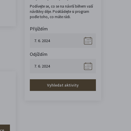
Podívejte se, co se na návrší během vaší
návštěvy děje. Poskládejte si program
podle toho, co máte rádi.
Přijíždím
Odjíždím
Vyhledat aktivity
íce