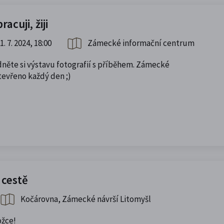
acuji, žiji
1. 7. 2024, 18:00
Zámecké informační centrum
dněte si výstavu fotografií s příběhem. Zámecké
tevřeno každý den ;)
 cestě
Kočárovna, Zámecké návrší Litomyšl
ožce!