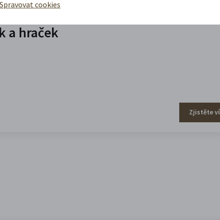
Spravovat cookies
 a hraček
Zjistěte v