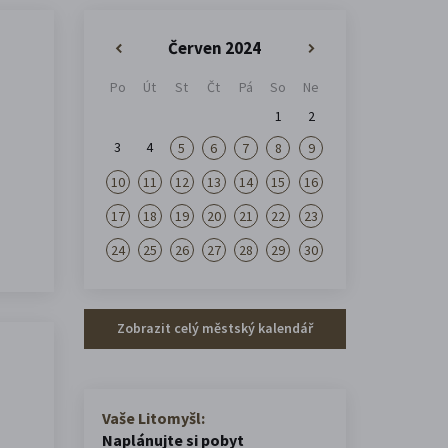
Červen 2024
«
»
Po
Út
St
Čt
Pá
So
Ne
1
2
3
4
5
6
7
8
9
10
11
12
13
14
15
16
17
18
19
20
21
22
23
24
25
26
27
28
29
30
Zobrazit celý městský kalendář
Vaše Litomyšl:
Naplánujte si pobyt