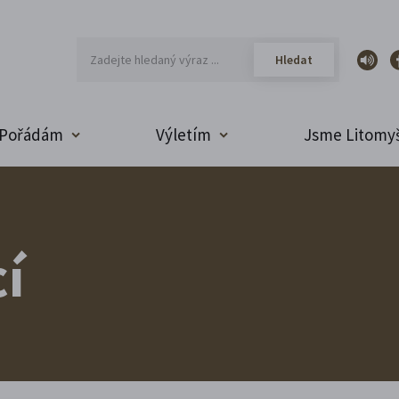
Pořádám
Výletím
Jsme Litomyš
í