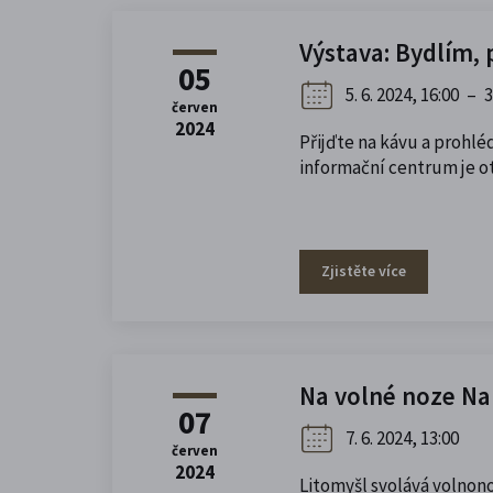
Výstava: Bydlím, pr
05
5. 6. 2024, 16:00
–
3
červen
2024
Přijďte na kávu a prohlé
informační centrum je o
Zjistěte více
Na volné noze Na
07
7. 6. 2024, 13:00
červen
2024
Litomyšl svolává volnon