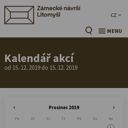
CZ
MENU
Kalendář akcí
od 15. 12. 2019 do 15. 12. 2019
Prosinec 2019
«
»
Po
Út
St
Čt
Pá
So
Ne
1