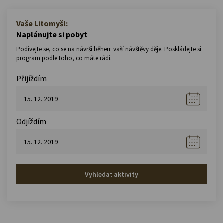
Vaše Litomyšl:
Naplánujte si pobyt
Podívejte se, co se na návrší během vaší návštěvy děje. Poskládejte si
program podle toho, co máte rádi.
Přijíždím
Odjíždím
Vyhledat aktivity