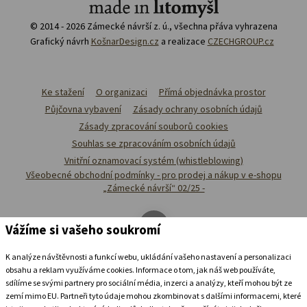
© 2014 - 2026 Zámecké návrší z. ú., všechna přáva vyhrazena
Grafický návrh
KošnarDesign.cz
a realizace
CZECHGROUP.cz
Ke stažení
O organizaci
Přímá objednávka prostor
Půjčovna vybavení
Zásady ochrany osobních údajů
Zásady zpracování souborů cookies
Souhlas se zpracováním osobních údajů
Vnitřní oznamovací systém (whistleblowing)
Všeobecné obchodní podmínky - pro prodej a nákup v e-shopu
„Zámecké návrší“ 02/25 -
Vážíme si vašeho soukromí
K analýze návštěvnosti a funkcí webu, ukládání vašeho nastavení a personalizaci
obsahu a reklam využíváme cookies. Informace o tom, jak náš web používáte,
sdílíme se svými partnery pro sociální média, inzerci a analýzy, kteří mohou být ze
zemí mimo EU. Partneři tyto údaje mohou zkombinovat s dalšími informacemi, které