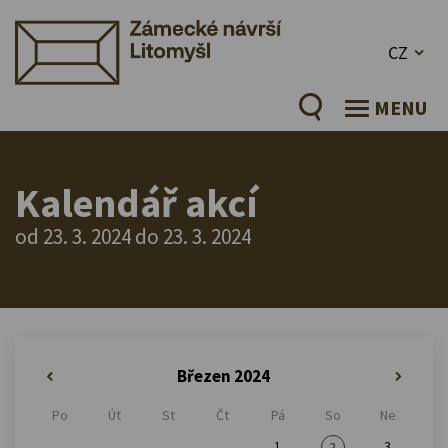
CZ
MENU
Kalendář akcí
od 23. 3. 2024 do 23. 3. 2024
Březen 2024
«
»
Po
Út
St
Čt
Pá
So
Ne
1
3
2