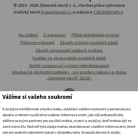
© 2014 - 2026 Zámecké návrší z. ú., všechna přáva vyhrazena
Grafický návrh
KošnarDesign.cz
a realizace
CZECHGROUP.cz
Ke stažení
O organizaci
Přímá objednávka prostor
Půjčovna vybavení
Zásady ochrany osobních údajů
Zásady zpracování souborů cookies
Souhlas se zpracováním osobních údajů
Vnitřní oznamovací systém (whistleblowing)
Všeobecné obchodní podmínky - pro prodej a nákup v e-shopu
„Zámecké návrší“ 02/25 -
Vážíme si vašeho soukromí
K analýze návštěvnosti a funkcí webu, ukládání vašeho nastavení a personalizaci
obsahu a reklam využíváme cookies. Informace o tom, jak náš web používáte,
sdílíme se svými partnery pro sociální média, inzerci a analýzy, kteří mohou být ze
zemí mimo EU. Partneři tyto údaje mohou zkombinovat s dalšími informacemi, které
jste jim poskytli nebo které získali v důsledku toho, že používáte jejich služby.