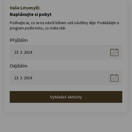
Vaše Litomyšl:
Naplánujte si pobyt
Podívejte se, co se na návrší během vaší návštěvy děje. Poskládejte si
program podle toho, co máte rádi.
Přijíždím
Odjíždím
Vyhledat aktivity