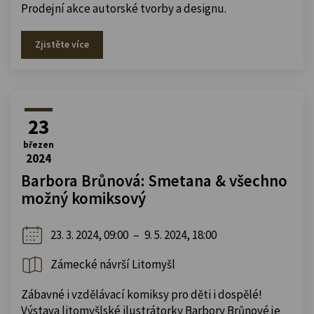
Prodejní akce autorské tvorby a designu.
Zjistěte více
23
březen
2024
Barbora Brůnová: Smetana & všechno
možný komiksový
23. 3. 2024, 09:00
–
9. 5. 2024, 18:00
Zámecké návrší Litomyšl
Zábavné i vzdělávací komiksy pro děti i dospělé!
Výstava litomyšlské ilustrátorky Barbory Brůnové je